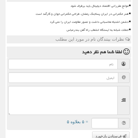
موانع مقرراتی اقتصاد دیجیتال باید برطرف شود
هنر حکمرانی در ایران پساجنگ رمضان، طراحی حکمرانی جوان و کارآمد است
دشمن اشتباه محاسباتی داشت و تصور مقاومت ایران را نمی کرد
حملات شبانه به ایستگاه انشعاب راه آهن بندرعباس
نظرات بینندگان نام در مورد این مطلب
لطفا شما هم
نظر دهید
= ۵ بعلاوه ۵
فرستادن بازخورد