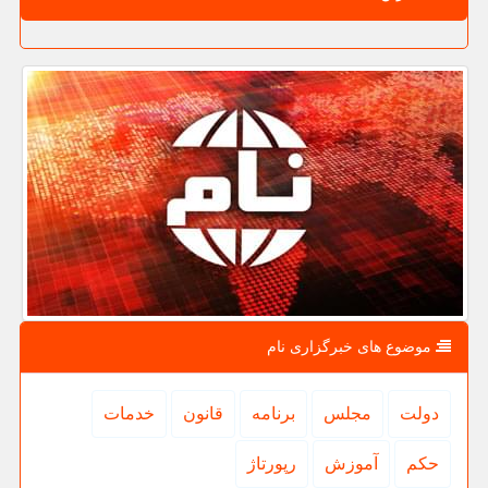
موضوع های خبرگزاری نام
دولت
مجلس
برنامه
قانون
خدمات
حكم
آموزش
رپورتاژ