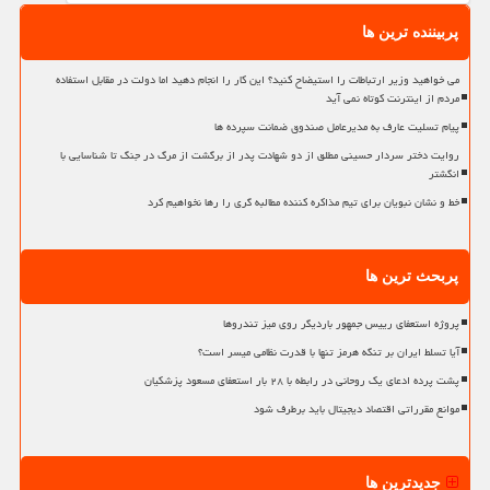
پربیننده ترین ها
می خواهید وزیر ارتباطات را استیضاح کنید؟ این کار را انجام دهید اما دولت در مقابل استفاده
مردم از اینترنت کوتاه نمی آید
پیام تسلیت عارف به مدیرعامل صندوق ضمانت سپرده ها
روایت دختر سردار حسینی مطلق از دو شهادت پدر از برگشت از مرگ در جنگ تا شناسایی با
انگشتر
خط و نشان نبویان برای تیم مذاکره کننده مطالبه گری را رها نخواهیم کرد
پربحث ترین ها
پروژه استعفای رییس جمهور باردیگر روی میز تندروها
آیا تسلط ایران بر تنگه هرمز تنها با قدرت نظامی میسر است؟
پشت پرده ادعای یک روحانی در رابطه با ۲۸ بار استعفای مسعود پزشکیان
موانع مقرراتی اقتصاد دیجیتال باید برطرف شود
جدیدترین ها