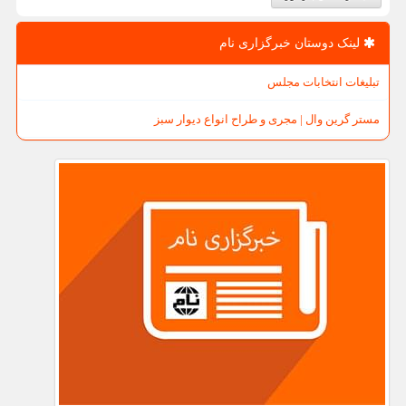
لینک دوستان خبرگزاری نام
تبلیغات انتخابات مجلس
مستر گرین وال | مجری و طراح انواع دیوار سبز