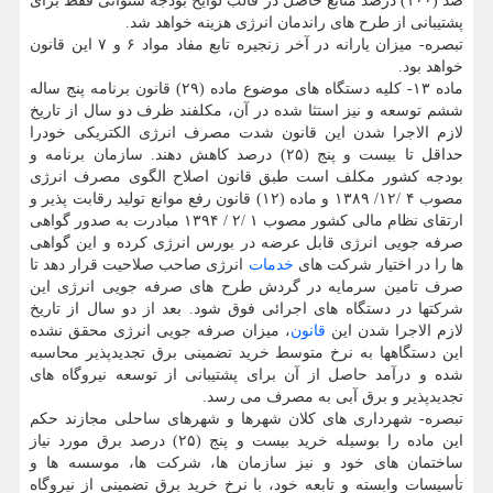
صد (۱۰۰) درصد منابع حاصل در قالب لوایح بودجه سنوانی فقط برای
پشتیبانی از طرح های راندمان انرژی هزینه خواهد شد.
تبصره- میزان یارانه در آخر زنجیره تابع مفاد مواد ۶ و ۷ این قانون
خواهد بود.
ماده ۱۳- کلیه دستگاه های موضوع ماده (۲۹) قانون برنامه پنج ساله
ششم توسعه و نیز استثا شده در آن، مکلفند ظرف دو سال از تاریخ
لازم الاجرا شدن این قانون شدت مصرف انرژی الکتریکی خودرا
حداقل تا بیست و پنج (۲۵) درصد کاهش دهند. سازمان برنامه و
بودجه کشور مکلف است طبق قانون اصلاح الگوی مصرف انرژی
مصوب ۴ /۱۲/ ۱۳۸۹ و ماده (۱۲) قانون رفع موانع تولید رقابت پذیر و
ارتقای نظام مالی کشور مصوب ۱ /۲ / ۱۳۹۴ مبادرت به صدور گواهی
صرفه جویی انرژی قابل عرضه در بورس انرژی کرده و این گواهی
ها را در اختیار شرکت های
خدمات
انرژی صاحب صلاحیت قرار دهد تا
صرف تامین سرمایه در گردش طرح های صرفه جویی انرژی این
شرکتها در دستگاه های اجرائی فوق شود. بعد از دو سال از تاریخ
لازم الاجرا شدن این
قانون
، میزان صرفه جویی انرژی محقق نشده
این دستگاهها به نرخ متوسط خرید تضمینی برق تجدیدپذیر محاسبه
شده و درآمد حاصل از آن برای پشتیبانی از توسعه نیروگاه های
تجدیدپذیر و برق آبی به مصرف می رسد.
تبصره- شهرداری های کلان شهرها و شهرهای ساحلی مجازند حکم
این ماده را بوسیله خرید بیست و پنج (۲۵) درصد برق مورد نیاز
ساختمان های خود و نیز سازمان ها، شرکت ها، موسسه ها و
تأسیسات وابسته و تابعه خود، با نرخ خرید برق تضمینی از نیروگاه