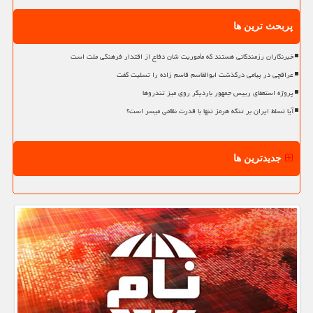
پربحث ترین ها
خبرنگاران رزمندگانی هستند که مأموریت شان دفاع از اقتدار فرهنگی ملت است
عراقچی در پیامی درگذشت ابوالقاسم قاسم زاده را تسلیت گفت
پروژه استعفای رییس جمهور باردیگر روی میز تندروها
آیا تسلط ایران بر تنگه هرمز تنها با قدرت نظامی میسر است؟
جدیدترین ها