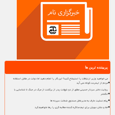
پربیننده ترین ها
می خواهید وزیر ارتباطات را استیضاح کنید؟ این کار را انجام دهید اما دولت در مقابل استفاده
مردم از اینترنت کوتاه نمی آید
روایت دختر سردار حسینی مطلق از دو شهادت پدر از برگشت از مرگ در جنگ تا شناسایی با
انگشتر
پیام تسلیت عارف به مدیرعامل صندوق ضمانت سپرده ها
خط و نشان نبویان برای تیم مذاکره کننده مطالبه گری را رها نخواهیم کرد