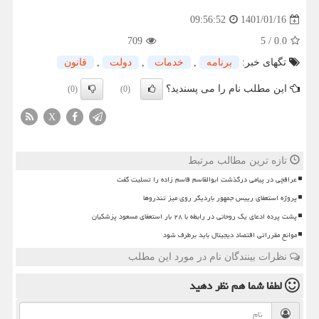
1401/01/16
09:56:52
709
5
/
0.0
تگهای خبر:
برنامه
,
خدمات
,
دولت
,
قانون
این مطلب نام را می پسندید؟
(0)
(0)
X
تازه ترین مطالب مرتبط
عراقچی در پیامی درگذشت ابوالقاسم قاسم زاده را تسلیت گفت
پروژه استعفای رییس جمهور باردیگر روی میز تندروها
پشت پرده ادعای یک روحانی در رابطه با ۲۸ بار استعفای مسعود پزشکیان
موانع مقرراتی اقتصاد دیجیتال باید برطرف شود
نظرات بینندگان نام در مورد این مطلب
لطفا شما هم
نظر دهید