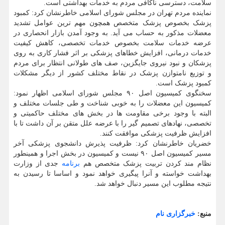
سلامت، دسترسی ناکافی مردم به خدمات بهداشتی است.
نماینده مردم تهران در مجلس شورای اسلامی خاطرنشان کرد: کمبود
پزشک بخصوص پزشک متخصص همچون مهم ترین عوامل تشدید
معضلات مذکور به حساب می آید. به وجود آمدن بازار انحصاری در
عرضه خدمات سلامت بخصوص خدمات تخصصی، کاهش کیفیت
خدمات درمانی، افزایش خطاهای پزشکی بر اثر فشار کاری به روی
پزشکان و نبود نیروی جایگزین، صف های طولانی انتظار برای مردم
و توزیع نامتوازن پزشک در نقاط مختلف کشور از دیگر مشکلات
کمبود پزشک است.
سخنگوی کمیسیون اصل ۹۰ مجلس شورای اسلامی اظهار نمود:
کمیسیون این معضلات را به خوبی شناخت و طی جلسات مختلف و
البته با وجود برخی مقاومت ها در بخش های مختلف حاکمیتی و
تخصصی، نهادهای تصمیم گیر را با عرضه علل متقن بر آن داشت تا با
افزایش ظرفیت پزشکی موافقت کنند.
خضریان خاطرنشان کرد: ظرفیت پذیرش دانشجوی پزشکی آخر
مسیر کمیسیون اصل ۹۰ نیست و کمیسیون در بخش اجرا و همینطور
نظام مند کردن تربیت پزشک متخصص هم
برنامه
جدی از وزارت
بهداشت خواسته و آنرا پیگیری خواهد نمود و اساسا تا رسیدن به
نتیجه مطلوب این مسیر دنبال خواهد شد.
منبع:
خبرگزاری نام