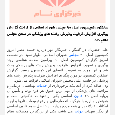
سخنگوی کمیسیون اصل ۹۰ مجلس شورای اسلامی از قرائت گزارش
پیگیری افزایش ظرفیت پذیرش رشته های پزشکی در صحن مجلس
اطلاع داد.
علی خضریان در گفتگو با خبرنگار مهر درباره جلسه عصر امروز
کمیسیون اصل ۹۰
مجلس
شورای اسلامی اظهار نمود: در نشست
امروز گزارش کمیسیون اصل ۹۰ پیرامون صدمه شناسی روند
پیگیری و تصویب افزایش ظرفیت پذیرش رشته های پزشکی بحث
شد و این مورد به تصویب اعضای این کمیسیون رسید. گزارش
عملکرد کمیسیون در مورد پیگیری افزایش ظرفیت پذیرش رشته های
پزشکی در جلسه علنی مجلس شورای اسلامی قرائت می شود.
وی اضافه کرد: از آنجاییکه برخورداری از
خدمات
بهداشتی، درمانی و
مراقبت های پزشکی از مهم ترین حقوق هر فرد بوده و تأمین آن
برپایه اصل ۲۹
قانون
اساسی یکی از تعهدات حاکمیتی است و
همینطور مبارزه با هرگونه انحصارطلبی و رفع تبعیضات ناروا و ایجاد
امکانات عادلانه برای همه مردم برپایه بند ۹ اصل سوم قانون اساسی
از دیگر تعهدات
دولت
می باشد، یکی از بزرگترین معضلات نظام