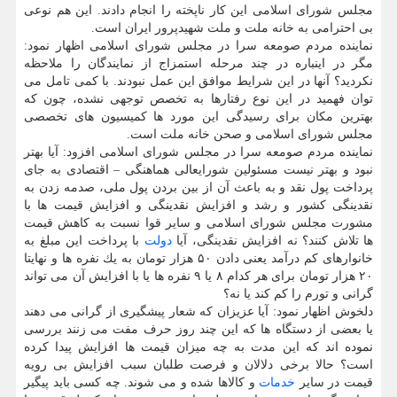
مجلس شورای اسلامی این كار ناپخته را انجام دادند. این هم نوعی
بی احترامی به خانه ملت و ملت شهیدپرور ایران است.
نماینده مردم صومعه سرا در مجلس شورای اسلامی اظهار نمود:
مگر در اینباره در چند مرحله استمزاج از نمایندگان را ملاحظه
نكردید؟ آنها در این شرایط موافق این عمل نبودند. با كمی تامل می
توان فهمید در این نوع رفتارها به تخصص توجهی نشده، چون كه
بهترین مكان برای رسیدگی این مورد ها كمیسیون های تخصصی
مجلس شورای اسلامی و صحن خانه ملت است.
نماینده مردم صومعه سرا در مجلس شورای اسلامی افزود: آیا بهتر
نبود و بهتر نیست مسئولین شورایعالی هماهنگی – اقتصادی به جای
پرداخت پول نقد و به باعث آن از بین بردن پول ملی، صدمه زدن به
نقدینگی كشور و رشد و افزایش نقدینگی و افزایش قیمت ها با
مشورت مجلس شورای اسلامی و سایر قوا نسبت به كاهش قیمت
ها تلاش كنند؟ نه افزایش نقدینگی، آیا
دولت
با پرداخت این مبلغ به
خانوارهای كم درآمد یعنی دادن ۵۰ هزار تومان به یك نفره ها و نهایتا
۲۰ هزار تومان برای هر كدام ۸ یا ۹ نفره ها یا با افزایش آن می تواند
گرانی و تورم را كم كند یا نه؟
دلخوش اظهار نمود: آیا عزیزان كه شعار پیشگیری از گرانی می دهند
یا بعضی از دستگاه ها كه این چند روز حرف مفت می زنند بررسی
نموده اند كه این مدت به چه میزان قیمت ها افزایش پیدا كرده
است؟ حالا برخی دلالان و فرصت طلبان سبب افزایش بی رویه
قیمت در سایر
خدمات
و كالاها شده و می شوند. چه كسی باید پیگیر