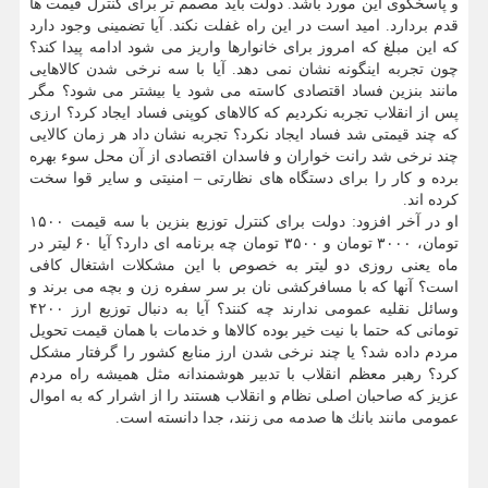
و پاسخگوی این مورد باشد. دولت باید مصمم تر برای كنترل قیمت ها
قدم بردارد. امید است در این راه غفلت نكند. آیا تضمینی وجود دارد
كه این مبلغ كه امروز برای خانوارها واریز می شود ادامه پیدا كند؟
چون تجربه اینگونه نشان نمی دهد. آیا با سه نرخی شدن كالاهایی
مانند بنزین فساد اقتصادی كاسته می شود یا بیشتر می شود؟ مگر
پس از انقلاب تجربه نكردیم كه كالاهای كوپنی فساد ایجاد كرد؟ ارزی
كه چند قیمتی شد فساد ایجاد نكرد؟ تجربه نشان داد هر زمان كالایی
چند نرخی شد رانت خواران و فاسدان اقتصادی از آن محل سوء بهره
برده و كار را برای دستگاه های نظارتی – امنیتی و سایر قوا سخت
كرده اند.
او در آخر افزود: دولت برای كنترل توزیع بنزین با سه قیمت ۱۵۰۰
تومان، ۳۰۰۰ تومان و ۳۵۰۰ تومان چه برنامه ای دارد؟ آیا ۶۰ لیتر در
ماه یعنی روزی دو لیتر به خصوص با این مشكلات اشتغال كافی
است؟ آنها كه با مسافركشی نان بر سر سفره زن و بچه می برند و
وسائل نقلیه عمومی ندارند چه كنند؟ آیا به دنبال توزیع ارز ۴۲۰۰
تومانی كه حتما با نیت خیر بوده كالاها و خدمات با همان قیمت تحویل
مردم داده شد؟ یا چند نرخی شدن ارز منابع كشور را گرفتار مشكل
كرد؟ رهبر معظم انقلاب با تدبیر هوشمندانه مثل همیشه راه مردم
عزیز كه صاحبان اصلی نظام و انقلاب هستند را از اشرار كه به اموال
عمومی مانند بانك ها صدمه می زنند، جدا دانسته است.