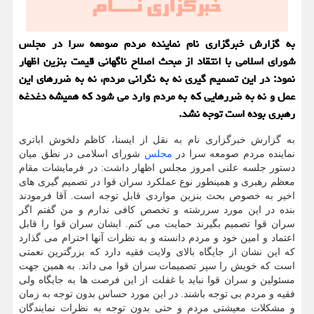
به گزارش خبرگزاری نام نماینده مردم صومعه سرا در مجلس
شورای اسلامی با انتقاد از مبحث اصلاح ناگهانی قیمت بنزین اظهار
نمود: در این تصمیم گیری نه به نگرانی مردم، نه به ضررهای این
عمل و نه به ضررهایی كه به مردم وارد می شود كه همیشه دغدغه
رهبری بوده است توجه نشد.
به گزارش خبرگزاری نام به نقل از ایسنا، كاظم دلخوش اباتری
نماینده مردم صومعه سرا در
مجلس
شورای اسلامی در نطق میان
دستور جلسه علنی امروز مجلس اظهار داشت: در فرمایشات مقام
معظم رهبری و همینطور نوع عملكرد سران قوا در تصمیم گیری های
اخیر به خصوص بحث بنزین مواردی قابل توجه است. آقا فرمودند
بنده در این مورد سررشته و تخصص كافی ندارم و من گفتم اگر
سران قوا تصمیم بگیرند حمایت می كنم. ایشان سران قوا را قابل
اعتماد و امین خود و مردم دانسته و به نظرات آنها احترام می گذارد
كه این نشان از جایگاه بالای ولایت فقیه دارد كه بزرگترین نعمتی
است كه خویش را سپر تصمیمات سران قوا می داند. به همین جهت
مسئولین و سران قوا نباید با غفلت از این فرصت ها به جایگاه ولی
فقیه و مردم بی توجه باشند. در این مورد حساس بدون توجه به زمان
و مشكلات معیشتی مردم و حتی بدون توجه به نظرات نمایندگان