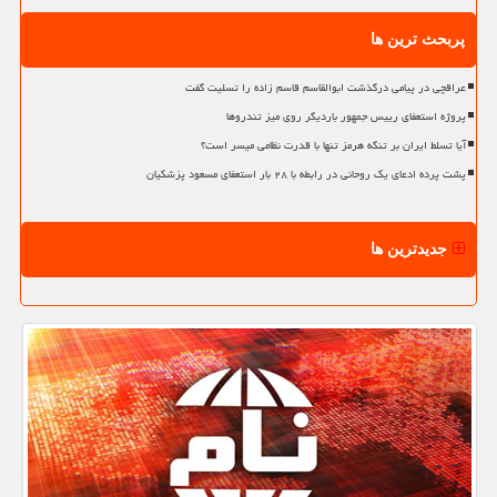
پربحث ترین ها
عراقچی در پیامی درگذشت ابوالقاسم قاسم زاده را تسلیت گفت
پروژه استعفای رییس جمهور باردیگر روی میز تندروها
آیا تسلط ایران بر تنگه هرمز تنها با قدرت نظامی میسر است؟
پشت پرده ادعای یک روحانی در رابطه با ۲۸ بار استعفای مسعود پزشکیان
جدیدترین ها