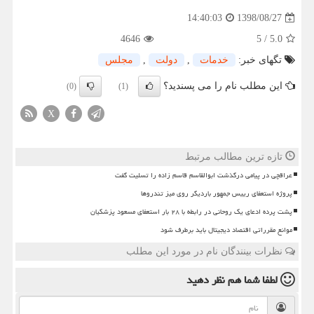
1398/08/27
14:40:03
4646
5
/
5.0
تگهای خبر:
خدمات
,
دولت
,
مجلس
این مطلب نام را می پسندید؟
(0)
(1)
X
تازه ترین مطالب مرتبط
عراقچی در پیامی درگذشت ابوالقاسم قاسم زاده را تسلیت گفت
پروژه استعفای رییس جمهور باردیگر روی میز تندروها
پشت پرده ادعای یک روحانی در رابطه با ۲۸ بار استعفای مسعود پزشکیان
موانع مقرراتی اقتصاد دیجیتال باید برطرف شود
نظرات بینندگان نام در مورد این مطلب
لطفا شما هم
نظر دهید