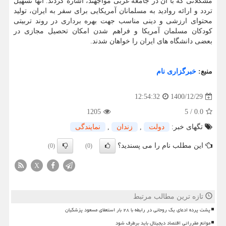
مشکلاتی که با آن در جامعه غربی مواجهند، اشاره کردند. آنها تسهیل
تردد و ارائه روادید به مسلمانان آمریکایی برای سفر به ایران، تولید
محتوای ارزشی و دینی مناسب جهت بهره برداری در روند تربیتی
کودکان مسلمان آمریکا و فراهم شدن امکان تحصیل مجازی در
بعضی دانشگاه های ایران را خواهان شدند.
منبع:
خبرگزاری نام
1400/12/29
12:54:32
1205
5
/
0.0
تگهای خبر:
دولت
,
زندان
,
نمایندگی
این مطلب نام را می پسندید؟
(0)
(0)
X
تازه ترین مطالب مرتبط
پشت پرده ادعای یک روحانی در رابطه با ۲۸ بار استعفای مسعود پزشکیان
موانع مقرراتی اقتصاد دیجیتال باید برطرف شود