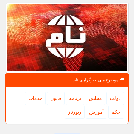
موضوع های خبرگزاری نام
دولت
مجلس
برنامه
قانون
خدمات
حكم
آموزش
رپورتاژ