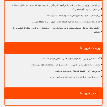
می خواهید وزیر ارتباطات را استیضاح کنید؟ این کار را انجام دهید اما دولت در مقابل استفاده
مردم از اینترنت کوتاه نمی آید
پیام تسلیت عارف به مدیرعامل صندوق ضمانت سپرده ها
خط و نشان نبویان برای تیم مذاکره کننده مطالبه گری را رها نخواهیم کرد
روایت دختر سردار حسینی مطلق از دو شهادت پدر از برگشت از مرگ در جنگ تا شناسایی با
انگشتر
پربحث ترین ها
آیا تسلط ایران بر تنگه هرمز تنها با قدرت نظامی میسر است؟
پشت پرده ادعای یک روحانی در رابطه با ۲۸ بار استعفای مسعود پزشکیان
موانع مقرراتی اقتصاد دیجیتال باید برطرف شود
تبعیت از رهبری اطاعت از فرمان امام عصر(عج) است
جدیدترین ها