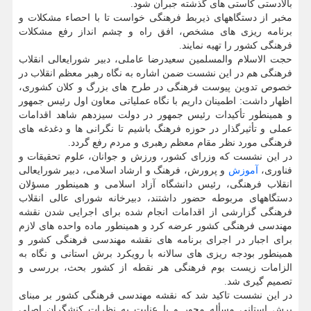
بالادستی کاستی های گذشته جبران شود.
مخبر از دستگاههای ذیربط فرهنگی خواست تا با احصاء مشکلات و
برنامه ریزی های مشخص، افق راه و چشم انداز رفع مشکلات
فرهنگی کشور را تهیه نمایند.
حجت الاسلام والمسلمین سعیدرضا عاملی، دبیر شورایعالی انقلاب
فرهنگی هم در این نشست ضمن اشاره به نگاه رهبر معظم انقلاب در
خصوص تدوین پیوست فرهنگی در طرح های بزرگ و کلان کشوری،
اظهار داشت: اطمینان داریم با نگاه عملیاتی معاون اول رئیس جمهور
و همینطور تأکیدات رئیس جمهور در دولت سیزدهم شاهد اقدامات
عملی و تأثیرگذار در حوزه فرهنگ باشیم تا نگرانی ها و دغدغه های
فرهنگی مورد نظر مقام معظم رهبری و مردم رفع گردد.
در این نشست که وزرای کشور، ورزش و جوانان، علوم تحقیقات و
فناوری،
آموزش
و پرورش، فرهنگ و ارشاد اسلامی، دبیر شورایعالی
انقلاب فرهنگی، رئیس دانشگاه آزاد اسلامی و همینطور مسؤلان
دستگاههای مربوطه حضور داشتند، دبیرخانه شورای عالی انقلاب
فرهنگی گزارشی از اقدامات انجام شده برای اجرایی شدن نقشه
مهندسی فرهنگی کشور عرضه کرد و همینطور ماده واحده های لازم
برای اجبار در اجرای برنامه های نقشه مهندسی فرهنگی کشور و
همینطور بودجه ریزی های سالانه با رویکرد برش استانی و نگاه به
الزامات زیست بوم فرهنگی هر نقطه از کشور بحث، بررسی و
تصمیم گیری شد.
در این نشست تاکید شد که نقشه مهندسی فرهنگی کشور بر مبنای
برش استانی مسأله محور و با عنایت به نظرات کنشگران اصلی