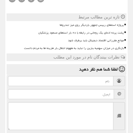
تازه ترین مطالب مرتبط
پروژه استعفای رییس جمهور باردیگر روی میز تندروها
پشت پرده ادعای یک روحانی در رابطه با ۲۸ بار استعفای مسعود پزشکیان
موانع مقرراتی اقتصاد دیجیتال باید برطرف شود
بازنگری در میزان سهمیه بنزین را نباید به مفهوم انتقال بار هزینه ها به مردم دانست
نظرات بینندگان نام در مورد این مطلب
لطفا شما هم
نظر دهید