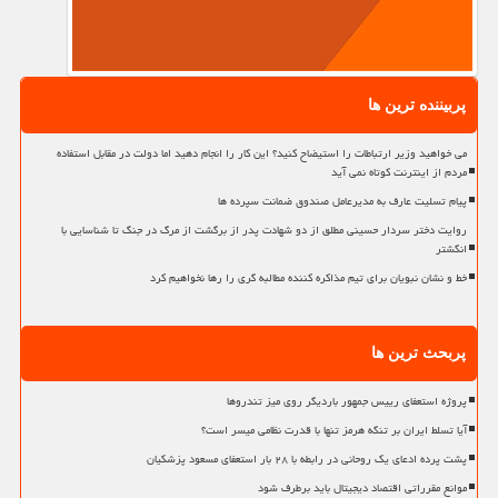
پربیننده ترین ها
می خواهید وزیر ارتباطات را استیضاح کنید؟ این کار را انجام دهید اما دولت در مقابل استفاده
مردم از اینترنت کوتاه نمی آید
پیام تسلیت عارف به مدیرعامل صندوق ضمانت سپرده ها
روایت دختر سردار حسینی مطلق از دو شهادت پدر از برگشت از مرگ در جنگ تا شناسایی با
انگشتر
خط و نشان نبویان برای تیم مذاکره کننده مطالبه گری را رها نخواهیم کرد
پربحث ترین ها
پروژه استعفای رییس جمهور باردیگر روی میز تندروها
آیا تسلط ایران بر تنگه هرمز تنها با قدرت نظامی میسر است؟
پشت پرده ادعای یک روحانی در رابطه با ۲۸ بار استعفای مسعود پزشکیان
موانع مقرراتی اقتصاد دیجیتال باید برطرف شود