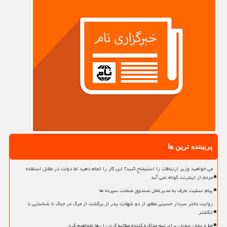
پربیننده ترین ها
می خواهید وزیر ارتباطات را استیضاح کنید؟ این کار را انجام دهید اما دولت در مقابل استفاده
مردم از اینترنت کوتاه نمی آید
پیام تسلیت عارف به مدیرعامل صندوق ضمانت سپرده ها
روایت دختر سردار حسینی مطلق از دو شهادت پدر از برگشت از مرگ در جنگ تا شناسایی با
انگشتر
خط و نشان نبویان برای تیم مذاکره کننده مطالبه گری را رها نخواهیم کرد