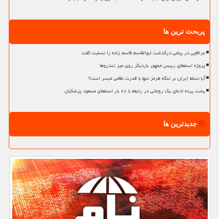
پربحث ترین ها
عراقچی در پیامی درگذشت ابوالقاسم قاسم زاده را تسلیت گفت
پروژه استعفای رییس جمهور باردیگر روی میز تندروها
آیا تسلط ایران بر تنگه هرمز تنها با قدرت نظامی میسر است؟
پشت پرده ادعای یک روحانی در رابطه با ۲۸ بار استعفای مسعود پزشکیان
جدیدترین ها