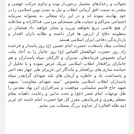
تحولات و رخدادهای محتمل برخوردار بوده و تداوم حرکت جهشی و
مقتدر به سمت افق آرمانی انقلاب و نیل به تمدن نوین اسلامی را در
خود نهادینه نموده اند و در این راه متعالی به پشتوانه سرمایه
اجتماعی متراکم و حمایت های مستحکم مردمی، فداکارانه و صادقانه
از هیچ تلاشی دریغ نخواهند ورزید و نشان خواهند داد همچنان در
منظومه دفاع از ارزش ها قرار داشته و طلایه داران اقتدار و
بازدارندگی دفاعی ایران اسلامی هستند.
اینجانب میلاد باسعادت حضرت امام حسین (ع) روز پاسدار و فرخنده
زاد روز حضرت ابوالفضل العباس (ع) روز جانباز را به آحاد ملت
ایران بخصوص فرماندهان، مدیران و کارکنان سپاه پاسداران و هم
جانبازان پرافتخار انقلاب اسلامی تبریک عرض نموده و با تجلیل از
حماسه سازی های پرافتخار و ماندگار این عزیزان طی چهار دهه اخیر
و پاسداشت یاد و خاطره و آرمان های بلند شهدای گرانقدر سپاه
پاسداران انقلاب اسلامی بخصوص "سید شهدای مقاومت" سپهبد
شهید حاج قاسم سلیمانی، موفقیت و سرافرازی این نهاد مقدس را
ظل توجهات امام عصر (عج) و تحت تدابیر و زعامت داهیانه مقام
معظم رهبری و فرماندهی معزز کل قوا حضرت امام خامنه ای عزیز
(مد ظله العالی) از خداوند بزرگ مسئلت می نمایم.