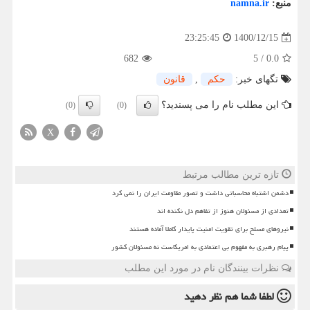
منبع:
namna.ir
1400/12/15
23:25:45
682
5
/
0.0
تگهای خبر:
حكم
,
قانون
این مطلب نام را می پسندید؟
(0)
(0)
X
تازه ترین مطالب مرتبط
دشمن اشتباه محاسباتی داشت و تصور مقاومت ایران را نمی کرد
تعدادی از مسئولان هنوز از تفاهم دل نکنده اند
نیروهای مسلح برای تقویت امنیت پایدار کاملا آماده هستند
پیام رهبری به مفهوم بی اعتمادی به امریکاست نه مسئولان کشور
نظرات بینندگان نام در مورد این مطلب
لطفا شما هم
نظر دهید