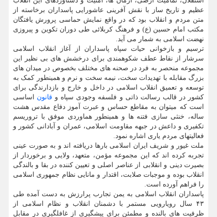
استقلال، تمامیت ارضی، آرمان ها، امنیت و دستاوردهای این انقلاب
عظیم و تاریخ ساز با نقش آفرینی عاشورایی پاسداران برخاسته از
متن مردم و انقلاب بود که در واقع نمایش حماسی پرورش یافتگان
مکتب امام حسین (ع) و فرهنگ کربلائی طی دوران تکوین و پیروزی
نهضت اسلامی به شمار می آید.
ترسیم و بازخوانی حیات سپاه پاسداران از آغاز انقلاب اسلامی
سرشار از نقاط عطف شکوهمندی برای درخشش های بی نظیر این
مجموعه منحصر به فرد در صحنه های مختلف بخصوص در میدان های
بزرگ مقابله با تهدیدات سخت، نیمه سخت و نرم و همینطور کمک به
توسعه و تعمیق انقلاب اسلامی در داخل و خارج و بازدارندگی برای
کشور در قالب رسالت ذاتی و فلسفه وجودی سپاه و
قانون
اساسی
است که میتوان به مقاطع حساس و عبرت آموز دفاع مقدس هشت
ساله، خنثی سازی فتنه ها و همینطور هماوردی موفق با تروریسم
تکفیری و داعش در جبهه مقاومت اسلامی، عمران و آبادانی کشور و
فعالیتهای مردم یاری اشاره نمود.
ملت غیور و شریف ایران اسلامی بارها دریافته اند و به صورت عینی
تجربه کرده اند که این مجموعه مؤمن، متعهد، ولایی و برخوردار از
بصیرت دینی و انقلابی از عناصر اصلی و تعیین کننده در بقا و بالندگی
انقلاب بوده و موجبات صلابت، اقتدار و مانایی نظام جمهوری اسلامی
را فراهم آورده است.
پاسداران انقلاب اسلامی به یمن تجارب پرارزش به دست آمده طی
۴۳ سال رویارویی مستمر با دشمنان انقلاب و نظام اسلامی از
ظرفیت های بالنده و مطمئن برای پیشگیری از غافلگیری در مقابل