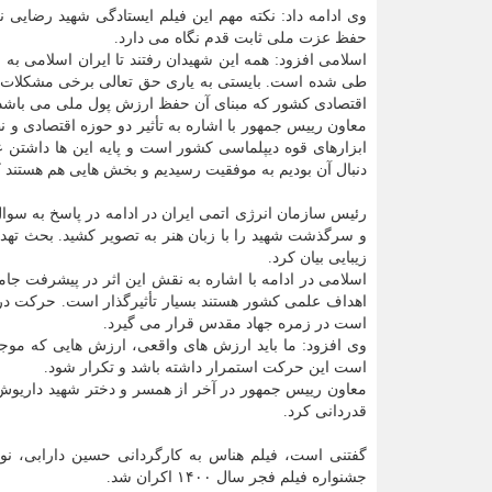
وی ادامه داد: نکته مهم این فیلم ایستادگی شهید رضایی 
حفظ عزت ملی ثابت قدم نگاه می دارد.
اسلامی افزود: همه این شهیدان رفتند تا ایران اسلامی ب
طی شده است. بایستی به یاری حق تعالی برخی مشکلات که د
اقتصادی کشور که مبنای آن حفظ ارزش پول ملی می باشد را 
معاون رییس جمهور با اشاره به تأثیر دو حوزه اقتصادی و 
ابزارهای قوه دیپلماسی کشور است و پایه این ها داشتن 
دنبال آن بودیم به موفقیت رسیدیم و بخش هایی هم هستند که م
رئیس سازمان انرژی اتمی ایران در ادامه در پاسخ به سوال
و سرگذشت شهید را با زبان هنر به تصویر کشید. بحث تهدی
زیبایی بیان کرد.
اسلامی در ادامه با اشاره به نقش این اثر در پیشرفت جام
اهداف علمی کشور هستند بسیار تأثیرگذار است. حرکت در 
است در زمره جهاد مقدس قرار می گیرد.
وی افزود: ما باید ارزش های واقعی، ارزش هایی که موج
است این حرکت استمرار داشته باشد و تکرار شود.
معاون رییس جمهور در آخر از همسر و دختر شهید داریوش ر
قدردانی کرد.
گفتنی است، فیلم هناس به کارگردانی حسین دارابی، نو
جشنواره فیلم فجر سال ۱۴۰۰ اکران شد.