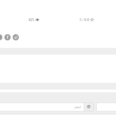
825
5
/
0.0
X