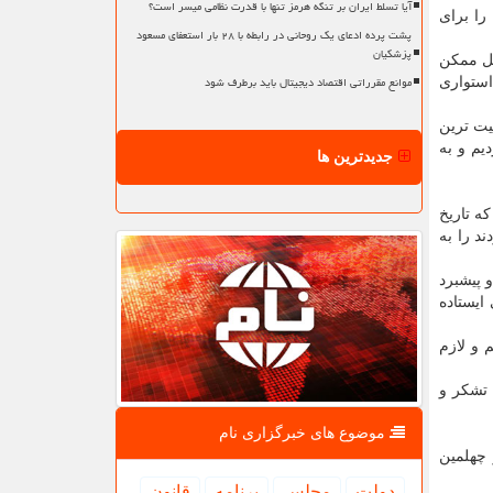
آیا تسلط ایران بر تنگه هرمز تنها با قدرت نظامی میسر است؟
را برای
پشت پرده ادعای یک روحانی در رابطه با ۲۸ بار استعفای مسعود
پزشکیان
کل ممکن
موانع مقرراتی اقتصاد دیجیتال باید برطرف شود
استواری
یت ترین
یم و به
جدیدترین ها
ه تاریخ
د را به
 پیشبرد
ایستاده
 و لازم
 تشکر و
موضوع های خبرگزاری نام
 چهلمین
دولت
مجلس
برنامه
قانون