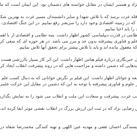
نژاد و همسر ایشان در مقابل خواسته های دشمنان بود. این ایمان است که ما 
ه قله عزت برسد که با تلاش شهدا و سایر دانشمندان مسیر عزت به بهترین ش
ر زمینه اقتصادی وجود دارد را سریعتر رفع نماییم. در این جنگ اقتصادی، 
باید احیا نماییم.
نظامی در قدرت دیپلماسی کشور اظهار داشت: بنیه نظامی و اقتصادی از با اهم
علم و فناوری پیشرفته بدون حد و مرز می باشد. در هر حوزه ای که سعی کرد
غفول مانده اند و باید با تلاش بیشتر برای تحقق آنها تلاش نماییم.
 خبرنگاری درباره فیلم هناس اظهار داشت: این اثر کار بسیار باارزشی هست ک
دهایی که دشمن داشته و مزاحمت هایی که در روند پیشرفت انقلاب ایجاد کردن
عه و جوانان اظهار داشت: این فیلم بر نگرش جوانانی که به دنبال کسب علم و
علوم و فناوری پیشرفته با توجه به این که دشمن در مقابل این حرکت علمی 
ب عزت، پیشرفت و سعادت این ملت و انقلاب می شود را به نمایش بگذاریم
ضایی نژاد که در ثبت این ارزش بزرگ در انقلاب نقشی موثر ایفا کرده اند،
یسندگی احسان ثقفی و مهدیه عین اللهی و تهیه کنندگی محمدرضا شفاه در