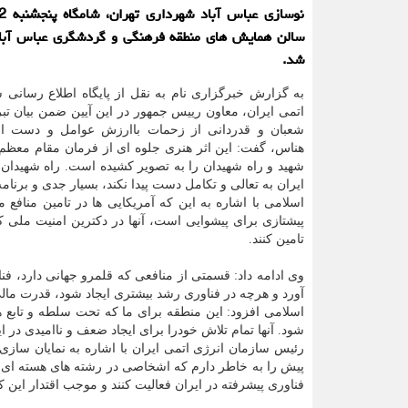
سالن همایش های منطقه فرهنگی و گردشگری عباس آباد 
شد.
به گزارش خبرگزاری نام به نقل از پایگاه اطلاع رسانی 
اتمی ایران، معاون رییس جمهور در این آیین ضمن بیان تب
شعبان و قدردانی از زحمات باارزش عوامل و دست اند
هناس، گفت: این اثر هنری جلوه ای از فرمان مقام معظم ر
شهید و راه شهیدان را به تصویر کشیده است. راه شهیدان 
ایران به تعالی و تکامل دست پیدا نکند، بسیار جدی و برنا
اسلامی با اشاره به این که آمریکایی ها در تامین منافع
پیشتازی برای پیشوایی است، آنها در دکترین امنیت ملی 
تامین کنند.
وی ادامه داد: قسمتی از منافعی که قلمرو جهانی دارد، ف
آورد و هرچه در فناوری رشد بیشتری ایجاد شود، قدرت مالی 
اسلامی افزود: این منطقه برای ما که تحت سلطه و تابع
شود. آنها تمام تلاش خودرا برای ایجاد ضعف و ناامیدی در 
رئیس سازمان انرژی اتمی ایران با اشاره به نمایان سازی
پیش را به خاطر دارم که اشخاصی در رشته های هسته ای و فن
فناوری پیشرفته در ایران فعالیت کنند و موجب اقتدار این ک