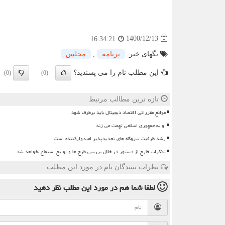
1400/12/13
16:34:21
تگهای خبر:
برنامه
,
مجلس
این مطلب نام را می پسندید؟
(0)
(0)
تازه ترین مطالب مرتبط
موانع مقرراتی اقتصاد دیجیتال باید برطرف شود
او به جمهوری اسلامی تهمت می زند
رشد ظرفیت نیروگاه های تجدیدپذیر امیدوارکننده است
تذکرات خارج از دستور در خلال بررسی طرح ها و لوایح استماع نخواهد شد
نظرات بینندگان نام در مورد این مطلب
لطفا شما هم
در مورد این مطلب
نظر دهید