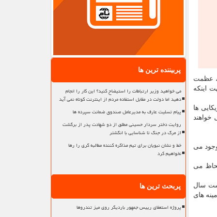
پربیننده ترین ها
خ، عظمت
ت اینکه
می خواهید وزیر ارتباطات را استیضاح کنید؟ این کار را انجام
دهید اما دولت در مقابل استفاده مردم از اینترنت کوتاه نمی آید
کایی ها
پیام تسلیت عارف به مدیرعامل صندوق ضمانت سپرده ها
 خواهند
روایت دختر سردار حسینی مطلق از دو شهادت پدر از برگشت
از مرگ در جنگ تا شناسایی با انگشتر
خط و نشان نبویان برای تیم مذاکره کننده مطالبه گری را رها
وجود می
نخواهیم کرد
لحاظ می
یست سال
پربحث ترین ها
ینه های
پروژه استعفای رییس جمهور باردیگر روی میز تندروها