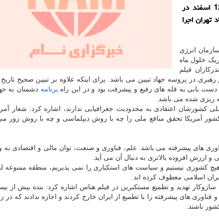
نوسازی عباس آباد شهرداری تهران، شامگاه پنجشنبه 12 اسفند در
تهران اجرا
سازمان انرژی
ریک حلول ماه
رکاران فیلم
هبری در پروسه جهاد تبیین می باشد. برای اینکه علاوه بر تبیین صحیح تاری
دست یابی به قله های رفیع و پیشرفت بود و در این راه
برنامه
دشمنان به جه
مه ریزی شده می باشد.
 ملی کشورشان اعتقادی به محدودیت جغرافیایی ندارند، اشاره کرد: شعار آمری
کشور آمریکا تحقق منافع ملی را چه با روش دیپلماسی و چه با روش زور می
ناوری های پیشرفته می باشد. علم، فناوری و صنعت، توان مالی و اقتصادی به 
و ارزش افزوده بالاتری به دنبال آن می آید.
 هیچ کشوری نیستیم و سیاست های استکباری را نمی پذیریم، منطقه ممنوعه 
ایران اسلامی معطوف کرده اند.
 سازوکار تهدید و تطمیع مستکبرین در فیلم هناس اشاره کرد: بنده بیش از ب
اوری های پیشرفته را با تطمیع از ایران خارج کردند و اجازه ندادند که در زم
شور باشند.