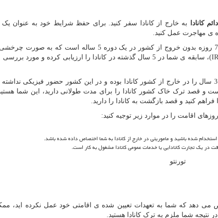
ائم
کانادا
به خارج از کانادا سفر کنید. برای حفظ شرایط خود به عنوان یک
ه ی مهاجرت عمل کنید.
یکی از مهم ترین تعهدات اقامتی، حضور ممتد فیزیکی 730 روزه بدون خروج از کشور در یک دوره 5 ساله است ک
I
)، سابقه ی شما در 5 سال گذشته در کانادا را ارزیابی کرده و مورد برر
به بیانی دیگر شما می توانید در یک دوره 5 ساله، حداکثر 3 سال را در خارج از کشور کانادا بوده و در این کشور حضور فیزیکی ندا
 از 5 سال در کانادا بوده است و قصد ترک خاک کشور کانادا را برای مدت طولانی دارید، این شما هست
فراهم کنید و قصد بازگشت به کانادا را دارید.
وزهای اقامت را در موارد زیر توجیه کنید:
استخدام شده باشید و ماموریتی در خارج از کانادا به شما اختصاص داده شده باشد.
قت در یک تجارت کانادایی یا خدمات عمومی کانادا مشغول به کار است.
تورنتو
یص می دهد که شما به تعهدات تعیین شده ی اقامتی خود عمل نکرده اید، م
ر نتیجه شما ملزم به ترک کانادا هستید.