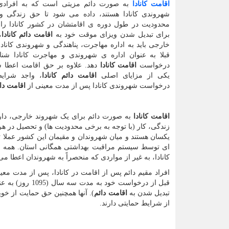
اقامت کانادا
به صورت دائم مزیتی است که به افرادی
شهروندی کانادا هستند، داده می شود تا حق زندگی و 
محدودیت در طول دوره ی اقامتشان در کشور کانادا را 
برای تبدیل شدن ویزای موقت خود به
اقامت دائم کانادا
،
خارجی باید به اداره مهاجرت، پناهندگی و شهروندی کانادا
قبلا به عنوان اداره ی شهروندی و مهاجرت کانادا شن
درخواست
اقامت کانادا
دهد. علاوه بر حق اقامت اعطا شد
یکی از مزایای اصلی
اقامت دائم کانادا
، واجد شرایط
درخواست شهروندی کانادا پس از مدت معینی از
اقامت دائ
اقامت کانادا
به صورت دائم برای یک شهروند خارجی، دار
زندگی، کار (با توجه به برخی محدودیت ها) و تحصیل در هر
یکسان هستند و میان شهروندان و مقیمان این کشور عملا 
ای توسط سیستم مراقبت بهداشتی همگانی استان. همه سا
کانادا، به غیر از مواردی که منحصراً به شهروندان اعطا می
افراد مقیم دائم پس از اقامت در کانادا، پس از مدت معین
قبل از درخواست 
تبدیل شدن به
اقامت دائم
). آنها همچنین حق حمایت از خوی
از شرایط حمایتی دارند.