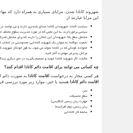
شهروند کانادا شدن، مزایای بسیاری به همراه دارد که مهاج
این مزایا عبارتند از:
سیاست کانادا: شهروندان کانادا صدای بلندتری دارند و می توانند در
سیاسی برخوردارند، به این معنی که در مورد مدیریت سطوح مختلف حکو
مشاغل سطح بالا: شهروندان این امکان را دارند که برای مشاغل فدرال
تابعیت دوگانه: به عنوان یک شهروند کانادایی، محدودیتی در انتخاب 
خانواده: کودکی که در کانادا متولد می شود، به طور خودکار شهروند 
مراحل پذیرش مهاجرت آغاز کنید.
مالیات: اگر شهروند کانادا شوید و تصمیم بگیرید در جای دیگری زندگی
چه کسانی می توانند برای اقامت دائم کانادا اقدام کنند؟
هر کسی مجاز به درخواست
اقامت کانادا
به صورت دائم اس
اقامت دائم کانادا
هستید یا خیر، موارد زیر مورد بررسی قرا
سن
سطح تحصیلات
مهارت زبان رسمی (انگلیسی)
زبان رسمی دوم (فرانسه)
سابقه کار کانادایی