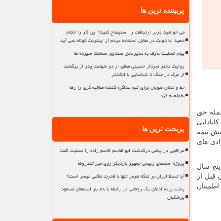
پربیننده ترین ها
می خواهید وزیر ارتباطات را استیضاح کنید؟ این کار را انجام
دهید اما دولت در مقابل استفاده مردم از اینترنت کوتاه نمی آید
پیام تسلیت عارف به مدیرعامل صندوق ضمانت سپرده ها
روایت دختر سردار حسینی مطلق از دو شهادت پدر از برگشت
از مرگ در جنگ تا شناسایی با انگشتر
خط و نشان نبویان برای تیم مذاکره کننده مطالبه گری را رها
نخواهیم کرد
جمله حق
کانادایی
پربحث ترین ها
شش بیمه
ادی های
عراقچی در پیامی درگذشت ابوالقاسم قاسم زاده را تسلیت گفت
پروژه استعفای رییس جمهور باردیگر روی میز تندروها
پنج سال
آیا تسلط ایران بر تنگه هرمز تنها با قدرت نظامی میسر است؟
زمان قبل از
اطمینان
پشت پرده ادعای یک روحانی در رابطه با ۲۸ بار استعفای مسعود
پزشکیان