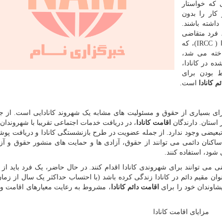
 که خواستار
کار را بدون
داشته باشند.
 فرد متقاضی
 (
IRCC
)، که
اخته می شد،
ه در کانادا،
 بودن برای
م کانادا
است.
ای بسیاری از حقوق و مسئولیت های مشابه یک شهروند کانادایی است. از 
 استان. دارندگان
اقامت کانادا
، در دریافت خدمات اجتماعی تقریبا با شهروندان 
تبعیضی وجود ندارد. از جمله عضویت در طرح بازنشستگی کانادا و دریافت پو
کنان دائمی می توانند از حقوق، آزادی ها و حمایت های منشور حقوق و آز
 شود، استفاده کنند.
ی می توانند برای شهروندی کانادا اقدام کنند. در حال حاضر، یک فرد باید از 
خود به مدت سه سال (1095 روز) به عنوان مقیم دائم در کانادا زندگی کرده باشد (با احتساب حداکثر یک سال از 
شاوندان خود را برای
اقامت دائم کانادا
، مشروط به رعایت معیارهای اقامت و 
مزایای اقامت کانادا