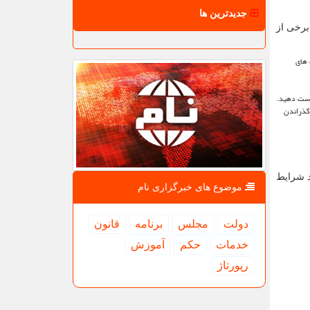
جدیدترین ها
برخی از
 های
واست دهید.
 گذراندن
د شرایط
موضوع های خبرگزاری نام
دولت
مجلس
برنامه
قانون
خدمات
حكم
آموزش
رپورتاژ