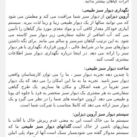
اثرات گیاهان بیشتر بدانید.
نگهداری دیوار سبز طبیعی
:
آروین دیزاین
از دیوار سبز شما مراقبت می کند و مطمئن می شود
که می توانید سالها از یک دیوار طبیعی زیبا و زیبا لذت ببرید. سیستم
آبیاری خودکار مقدار کافی آب و مواد مغذی مورد نیاز گیاهان را تأمین
می کند. آب اضافی از تخلیه سفارشی زیر دیوار سبز کاسته می
شود. به این ترتیب گیاهان سرسبز و سالم می مانند. برای نگه داشتن
دیوارهای سبز ما در شرایط عالی ، آروین قرارداد نگهداری با هر دیوار
سبز را ارائه می دهد. در اینجا درباره نگهداری دیوار سبز اطلاعات
بیشتری کسب کنید.
ساخت دیوار سبز طبیعی
:
با چندین دهه تجربه دیوار سبز ، ما را می توان کارشناسان واقعی
دیوار سبز نامید. تجربه ما به ما این امکان را می دهد که یک دیوار
سبز تقریباً در همه اشکال و مکان ها بسازیم. یک طرح گیاهی
سفارشی به هر مشتری یک دیوار سبز منحصر به فرد با جلوه ای پویا
و طبیعی می دهد. آروین خواسته های شما را در نظر می گیرد و یک
دیوار سبز ارائه می دهد که کاملا متناسب با شرکت شما است.
سیستم دیوار سبز آروین دیزاین
:
سیستم ما بی خاک است این به معنی عدم ریزش خاک یا آفات یا
بیماریهای ناشی از خاک است.
گلدانهای دیوار سبز طبیعی
ما که
سیستم مدولار گفته می شودبسیار سبک است.آنها از مواد پلی اتیلن