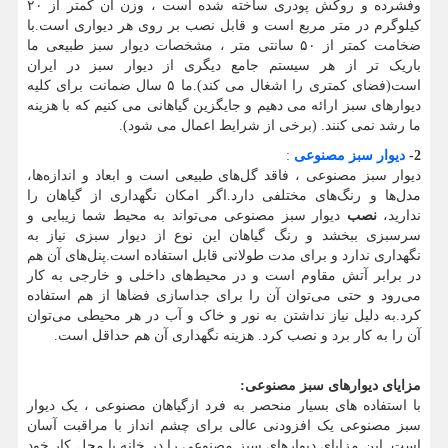
وفشرده و روکش پودری ساخته شده است ، وزن آن کمتر از ۲۰
کیلوگرم در متر مربع است و قابل نصب بر روی هر دیواری است.با
ضخامت کمتر از ۵۰ سانتی متر ، مشخصات دیوار سبز طبیعی ما
باریک تر از هر سیستم جامع دیگری از دیوار سبز در ایران
است(فضای کمتری را اشغال می کند).ما ۵ سال ضمانت برای کلیه
دیوارهای سبز ارائه می دهیم و جایگزین گیاهانی می کنیم که با هزینه
ما رشد نمی کنند. (برخی از شرایط اعمال می شود).
2-
دیوار سبز مصنوعی
:
دیوار سبز مصنوعی ، فاقد گل‌های طبیعی است و ابعاد و اندازه‌ها،
مدل‌ها و رنگ‌های مختلفی دارد.اگر امکان نگهداری از گیاهان را
ندارید،
نصب
دیوار سبز مصنوعی می‌تواند به محیط شما زیبایی و
سرسبزی ببخشد و رنگ گیاهان این نوع از دیوار سبزی نیاز به
نگهداری ندارد و برای مدت طولانی قابل استفاده است.پنل‌های آن هم
در برابر آتش مقاوم است و در محیط‌های داخلی و خارجی به کار
می‌رود و حتی می‌توان آن را برای جداسازی فضاها از هم استفاده
کرد.به دلیل نیاز نداشتن به نور و خاک و آب در هر محیطی می‌توان
آن را به کار برد و نصب کرد. هزینه نگهداری آن هم حداقل است.
مزایای دیوارهای سبز مصنوعی
:
با استفاده های بسیار منحصر به فرد ازگیاهان مصنوعی ، یک دیوار
سبز مصنوعی یک افزودنی عالی برای چشم انداز با مراقبت آسان
است. این مزایای دیوارهای سبز مصنوعی را در خانه یا محل کار خود