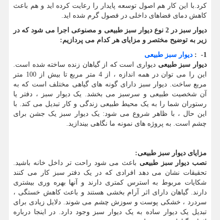
کرد.با این کار هم اصول توسعه پایدار را رعایت کرده اید و هم باعث
کاهش دمای فضاهای داخلی در فصول گرم شده اید.
دیوار سبز در 2 نوع دیوار سبز طبیعی و مصنوعی اجرا می شود که در
زیر به توضیح مختصر و مزایای هر کدام می پردازیم
:
1
-
:
دیوار سبز طبیعی
دیوار سبز طبیعی
دیواری است که از گیاهان زنده ساخته شده است.
این را می توان در همه اندازه ، از 4 متر مربع تا بیش از 100 متر
مربع ساخت. دیوار سبز دارای گونه های گیاهی مختلف است که به
آن شخصیت طبیعی و سرسبز می بخشد. یک دیوار سبز ، دفتر یا
رستوران شما را به یک محیط طبیعی زندگی و کار تبدیل می کند. با
این حال ، با ظاهر شروع می شود: یک دیوار سبز یک جشن برای
چشم است. به پروژه های نمونه ما نگاهی بیندازید.
مزایای دیوار سبز طبیعی
:
نصب دیوار سبز طبیعی
باعث می شود راحت تر داخل خانه باشید.
تحقیقات نشان می دهد افرادی که در یک دفتر سبز کار می کنند
شکایات مربوط به استرس کمتری دارند و آنها بهره وری بیشتری
دارند. گیاهان دارای اثر آرام بخشی هستند و باعث کاهش خستگی ،
سردرد ، خشکی پوست و سوزش چشم می شوند. دلایل زیادی برای
تبدیل یک دیوار ساده به یک دیوار سبز وجود دارد. در اینجا درباره