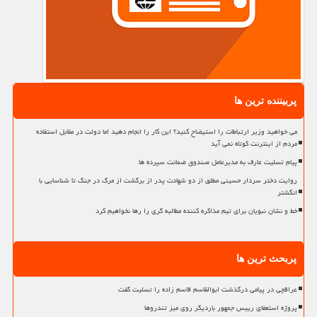
پربیننده ترین ها
می خواهید وزیر ارتباطات را استیضاح کنید؟ این کار را انجام دهید اما دولت در مقابل استفاده
مردم از اینترنت کوتاه نمی آید
پیام تسلیت عارف به مدیرعامل صندوق ضمانت سپرده ها
روایت دختر سردار حسینی مطلق از دو شهادت پدر از برگشت از مرگ در جنگ تا شناسایی با
انگشتر
خط و نشان نبویان برای تیم مذاکره کننده مطالبه گری را رها نخواهیم کرد
پربحث ترین ها
عراقچی در پیامی درگذشت ابوالقاسم قاسم زاده را تسلیت گفت
پروژه استعفای رییس جمهور باردیگر روی میز تندروها