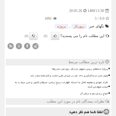
1400/11/30
20:05:26
1091
5
/
0.0
تگهای خبر:
رپورتاژ
,
پروژه
این مطلب نام را می پسندید؟
(0)
(0)
X
تازه ترین مطالب مرتبط
پروژه استعفای رییس جمهور باردیگر روی میز تندروها
مجوز جذب و به کارگیری ۱۳۸ نفر در میدان نفتی خشت و کنارتخته صادر شد
افراد نفوذی و معلوم الحال به استناد اظهارات دروغ ترامپ، مسؤلان کشور و حتی سپاه را به
خیانت متهم می کنند
انواع ریزش مو و درمان آن
نظرات بینندگان نام در مورد این مطلب
لطفا شما هم
نظر دهید