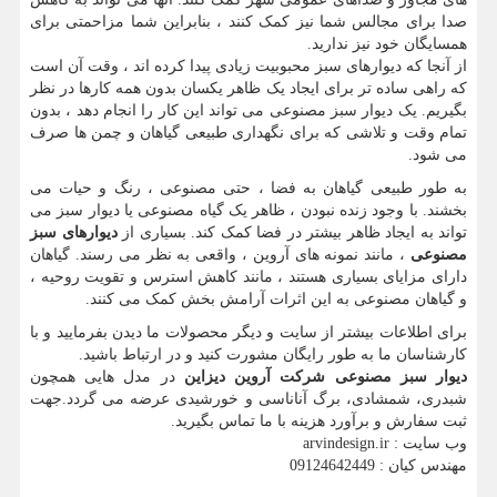
صدا برای مجالس شما نیز کمک کنند ، بنابراین شما مزاحمتی برای
همسایگان خود نیز ندارید.
از آنجا که دیوارهای سبز محبوبیت زیادی پیدا کرده اند ، وقت آن است
که راهی ساده تر برای ایجاد یک ظاهر یکسان بدون همه کارها در نظر
بگیریم. یک دیوار سبز مصنوعی می تواند این کار را انجام دهد ، بدون
تمام وقت و تلاشی که برای نگهداری طبیعی گیاهان و چمن ها صرف
می شود.
به طور طبیعی گیاهان به فضا ، حتی مصنوعی ، رنگ و حیات می
بخشند. با وجود زنده نبودن ، ظاهر یک گیاه مصنوعی یا دیوار سبز می
تواند به ایجاد ظاهر بیشتر در فضا کمک کند. بسیاری از
دیوارهای سبز
مصنوعی
، مانند نمونه های آروین ، واقعی به نظر می رسند. گیاهان
دارای مزایای بسیاری هستند ، مانند کاهش استرس و تقویت روحیه ،
و گیاهان مصنوعی به این اثرات آرامش بخش کمک می کنند.
برای اطلاعات بیشتر از سایت و دیگر محصولات ما دیدن بفرمایید و با
کارشناسان ما به طور رایگان مشورت کنید و در ارتباط باشید.
دیوار سبز مصنوعی شرکت آروین دیزاین
در مدل هایی همچون
شبدری، شمشادی، برگ آناناسی و خورشیدی عرضه می گردد.جهت
ثبت سفارش و برآورد هزینه با ما تماس بگیرید.
وب سایت :
arvindesign.ir
مهندس کیان : 09124642449