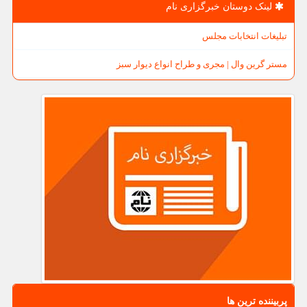
لینک دوستان خبرگزاری نام
تبلیغات انتخابات مجلس
مستر گرین وال | مجری و طراح انواع دیوار سبز
پربیننده ترین ها