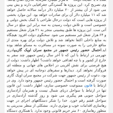
وی تصریح کرد: این پروژه ها گستردگی جغرافیایی دارند و یش بینی
می شود از آن بیشتر از ۲۰ میلیارد دلار درآمد سالانه حاصل خواهد
شد که ۱۱ میلیارد دلار آن برای صادرات خواهد بود. این موارد بخشی
از پروژه هایی است که دولت درحال طراحی با کمک بخش دولتی و
خصوصی است و تلاش دولت رسیدن به سه برابر این مبلغ در سال
آتی ست. این پروژه ها طبق پیشبینی منجر به ۲۱ هزار شغل مستقیم
و ۶۴ هزار شغل غیر مستقیم می شود. سخنگوی دولت افزود: هیچگاه
به منابع داخلی اکتفا نخواهد شد و تلاش دولت برای بهره مندی از
منافع خارجی را به صورت نمونه در مسافرت به مسکو شاهد بوده
اید.
احتمال حضور رئیس جمهور در مجمع سران اوپک گازی
بهادری
جهرمی در ارتباط با این که تا آخر سال رئیس جمهور چند سفر به
خارج از کشور و با چه اهدافی خواهد داشت؟ اظهار داشت: دولت از
هیچ فرصتی برای نقش آفرینی در اجلاس های جهانی و منطقه ای
فروگذار نخواهد کرد. دیدارها و سفرهای دوجانبه ای در پیش خواهد
بود، دعوت از رئیس جمهور جهت شرکت در مجمع سران اوپک گازی
صورت گرفته است و احتمال حضور رئیس جمهور وجود دارد. وی در
ارتباط با
قانون
ممنوعیت خصوصی سازی، اظهار داشت: این قانون
تنها در ارتباط با سواحل دریای شمال نیست و همزمان آزادسازی
سواحل جنوبی هم پیگیری می شود و روز گذشته آزادسازی در
سواحل قشم رقم خورد. خدا را شکر دستگاههای اجرای در جهت
رهاسازی اقدامات خوب و موثری دارند. مشکلی از منظر مدیریتی به
منظور رهاسازی ۶۰ متر حریم قانونی وجود ندارد. با همکاری دستگاه