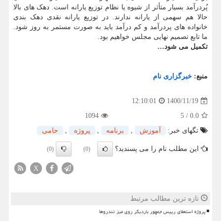
پُردرآمد بسیار متأثر از شیوه یا نظام توزیع یارانه است. دهک های بالا
حالا هم سهمی از یارانه ندارند. در توزیع یارانه نقدی دهک بندی
خانواده های پردرآمد و کم درآمد باید به صورت مستمر به روز شود.
ما تابع تصمیم نهایی مجلس خواهیم بود.
تکمیل می شود…
منبع:
خبرگزاری نام
1400/11/19
12:10:01
1094
5
/
0.0
تگهای خبر:
آموزش
,
برنامه
,
پروژه
,
حامی
این مطلب نام را می پسندید؟
(0)
(0)
X
تازه ترین مطالب مرتبط
پروژه استعفای رییس جمهور باردیگر روی میز تندروها