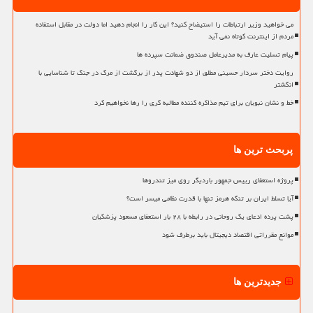
می خواهید وزیر ارتباطات را استیضاح کنید؟ این کار را انجام دهید اما دولت در مقابل استفاده
مردم از اینترنت کوتاه نمی آید
پیام تسلیت عارف به مدیرعامل صندوق ضمانت سپرده ها
روایت دختر سردار حسینی مطلق از دو شهادت پدر از برگشت از مرگ در جنگ تا شناسایی با
انگشتر
خط و نشان نبویان برای تیم مذاکره کننده مطالبه گری را رها نخواهیم کرد
پربحث ترین ها
پروژه استعفای رییس جمهور باردیگر روی میز تندروها
آیا تسلط ایران بر تنگه هرمز تنها با قدرت نظامی میسر است؟
پشت پرده ادعای یک روحانی در رابطه با ۲۸ بار استعفای مسعود پزشکیان
موانع مقرراتی اقتصاد دیجیتال باید برطرف شود
جدیدترین ها