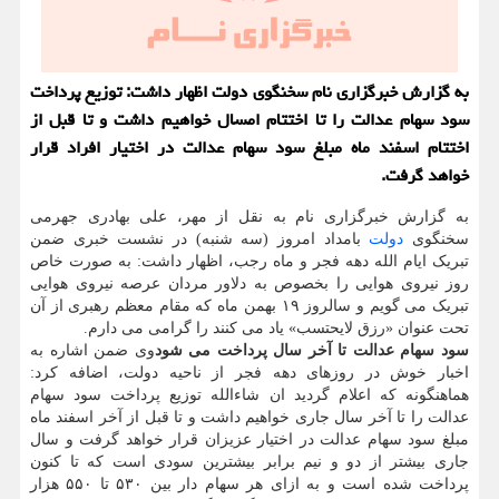
به گزارش خبرگزاری نام سخنگوی دولت اظهار داشت: توزیع پرداخت
سود سهام عدالت را تا اختتام امسال خواهیم داشت و تا قبل از
اختتام اسفند ماه مبلغ سود سهام عدالت در اختیار افراد قرار
خواهد گرفت.
به گزارش خبرگزاری نام به نقل از مهر، علی بهادری جهرمی
سخنگوی
دولت
بامداد امروز (سه شنبه) در نشست خبری ضمن
تبریک ایام الله دهه فجر و ماه رجب، اظهار داشت: به صورت خاص
روز نیروی هوایی را بخصوص به دلاور مردان عرصه نیروی هوایی
تبریک می گویم و سالروز ۱۹ بهمن ماه که مقام معظم رهبری از آن
تحت عنوان «رزق لایحتسب» یاد می کنند را گرامی می دارم.
سود سهام عدالت تا آخر سال پرداخت می شود
وی ضمن اشاره به
اخبار خوش در روزهای دهه فجر از ناحیه دولت، اضافه کرد:
هماهنگونه که اعلام گردید ان شاءالله توزیع پرداخت سود سهام
عدالت را تا آخر سال جاری خواهیم داشت و تا قبل از آخر اسفند ماه
مبلغ سود سهام عدالت در اختیار عزیزان قرار خواهد گرفت و سال
جاری بیشتر از دو و نیم برابر بیشترین سودی است که تا کنون
پرداخت شده است و به ازای هر سهام دار بین ۵۳۰ تا ۵۵۰ هزار