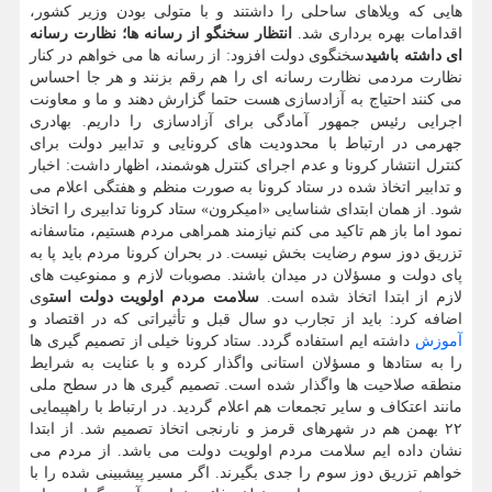
هایی که ویلاهای ساحلی را داشتند و با متولی بودن وزیر کشور،
اقدامات بهره برداری شد.
انتظار سخنگو از رسانه ها؛ نظارت رسانه
ای داشته باشید
سخنگوی دولت افزود: از رسانه ها می خواهم در کنار
نظارت مردمی نظارت رسانه ای را هم رقم بزنند و هر جا احساس
می کنند احتیاج به آزادسازی هست حتما گزارش دهند و ما و معاونت
اجرایی رئیس جمهور آمادگی برای آزادسازی را داریم. بهادری
جهرمی در ارتباط با محدودیت های کرونایی و تدابیر دولت برای
کنترل انتشار کرونا و عدم اجرای کنترل هوشمند، اظهار داشت: اخبار
و تدابیر اتخاذ شده در ستاد کرونا به صورت منظم و هفتگی اعلام می
شود. از همان ابتدای شناسایی «امیکرون» ستاد کرونا تدابیری را اتخاذ
نمود اما باز هم تاکید می کنم نیازمند همراهی مردم هستیم، متاسفانه
تزریق دوز سوم رضایت بخش نیست. در بحران کرونا مردم باید پا به
پای دولت و مسؤلان در میدان باشند. مصوبات لازم و ممنوعیت های
لازم از ابتدا اتخاذ شده است.
سلامت مردم اولویت دولت است
وی
اضافه کرد: باید از تجارب دو سال قبل و تأثیراتی که در اقتصاد و
آموزش
داشته ایم استفاده گردد. ستاد کرونا خیلی از تصمیم گیری ها
را به ستادها و مسؤلان استانی واگذار کرده و با عنایت به شرایط
منطقه صلاحیت ها واگذار شده است. تصمیم گیری ها در سطح ملی
مانند اعتکاف و سایر تجمعات هم اعلام گردید. در ارتباط با راهپیمایی
۲۲ بهمن هم در شهرهای قرمز و نارنجی اتخاذ تصمیم شد. از ابتدا
نشان داده ایم سلامت مردم اولویت دولت می باشد. از مردم می
خواهم تزریق دوز سوم را جدی بگیرند. اگر مسیر پیشبینی شده را با