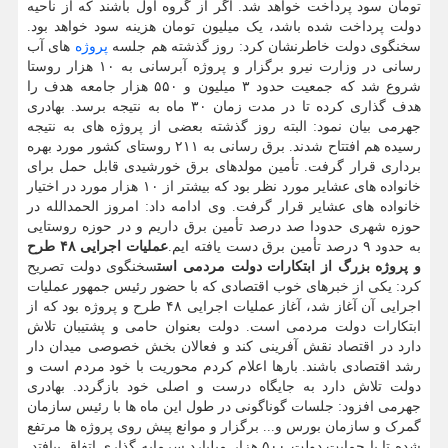
تومان سود پرداخت خواهد شد. اگر از گروه اول باشند که از ناحیه
دولت پرداخت شده باشد، یک میلیون تومان هزینه سود خواهد بود.
سخنگوی دولت خاطرنشان کرد: روز گذشته هم جلسه
پروژه
های آب
رسانی در وزارت نیرو برگزار و پروژه آبرسانی به ۱۰ هزار روستا
شروع شد که جمعیت حدود ۳ میلیون و ۵۵۰ هزار جامعه هدف را
هدف گذاری کرده تا در مدت زمان ۳۰ ماه به نتیجه برسد. بهادری
جهرمی بیان نمود: البته روز گذشته بعضی از پروژه های به نتیجه
رسیده هم افتتاح شدند. برق رسانی به ۲۱۱ روستای کشور مورد بهره
برداری قرار گرفت. تأمین مولدهای برق خورشیدی قابل حمل برای
خانواده های عشایر مورد نظر بود که بیشتر از ۱۰ هزار مورد در اختیار
خانواده های عشایر قرار گرفت. وی ادامه داد: امروز الحمدالله در
حوزه شهری حدودا صد درصد تأمین برق داریم و در حوزه روستایی
به حدود ۹ درصد تأمین برق دست یافته ایم.
عملیات اجرایی ۴۸ طرح
و پروژه بزرگ از ابتکارات دولت مردمی است
سخنگوی دولت تصریح
کرد: یکی از خبرهای خوب اقتصادی که با حضور رئیس جمهور عملیات
اجرایی آن آغاز شد، آغاز عملیات اجرایی ۴۸ طرح و پروژه بود که از
ابتکارات دولت مردمی است. دولت بعنوان حامی و پشتیبان تلاش
دارد در اقتصاد نقش آفرینی کند و فعالان بخش خصوصی میدان دار
رشد اقتصادی باشند. بارها اعلام کردم محوریت با خود مردم است و
دولت تلاش دارد به جایگاه درست و اصلی خود بازگردد. بهادری
جهرمی افزود: جلسات گوناگونی در طول این ماه ها با رئیس سازمان
گمرک و سازمان بورس و... برگزار و موانع پیش روی پروژه ها مرتفع
شده تا با حمایت دولت ۵۰۰ هزار میلیارد سرمایه گذاری اتفاق بیافتد.