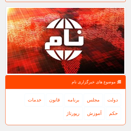
موضوع های خبرگزاری نام
دولت
مجلس
برنامه
قانون
خدمات
حكم
آموزش
رپورتاژ