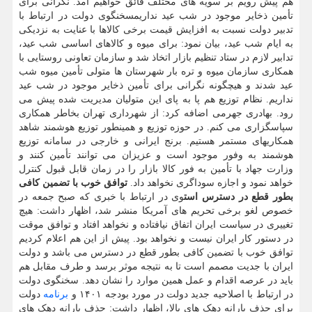
هم پیش رویم بر سویه های مختلف فائق خواهیم آمد. نگرانی برای
تأمین ذخایر موجود در شب عید نداریمسخنگوی دولت در ارتباط با
تدبیر دولت نسبت به افزایش قیمت برخی کالاها با عنایت به نزدیکی
به ایام شب عید، بیان نمود: برای میوه و کالاهای اساسی شب عید،
تدابیر لازم در ستاد تنظیم بازار اتخاذ شد و سازمان تعاونی روستایی با
همکاری سازمان میوه و تره بار شهرستان ها متولی تأمین میوه شب
عید شدند و هیچگونه نگرانی برای تأمین ذخایر موجود در شب عید
نداریم. نظام توزیع هم پا به پای این متولیان مدیریت شده پیش می
رود. بهادری جهرمی اضافه کرد: از شهرداری تهران بخاطر همکاری
سپاسگزاری می کنم. در حوزه توزیع و همینطور توزیع هوشمند شاهد
همکاریهای مستمر هستیم. برنج ایرانی و خارجی در سامانه توزیع
هوشمند به وفور موجود است و عزیزان می توانند تأمین کنند و
وزارت جهاد با تأمین به فور کالا بازار را در زمان قابل قبول کنترل
خواهد نمود و اجازه سوداگری نخواهد داد.
توافق خوب با تضمین کافی
بطور قطع در دسترس است
وی در ارتباط با خبری که صبح جمعه در
خصوص لغو برخی تحریم های آمریکا منشر شد، اظهار داشت: هیچ
تغییری در سیاست ایران اتفاق نیافتاده و نخواهد افتاد و توافق موقت
در دستور کار ایران نیست و نخواهد بود. پیش از این هم اعلام کردیم
توافق خوب با تضمین کافی بطور قطع در دسترس می باشد و دولت
ایران با جدیت مصمم است تا به نتیجه موثر برسد و طرف مقابل هم
باید در عرصه اقدام و عمل همین موارد را نشان دهد. سخنگوی دولت
در ارتباط با اصلاحیه جدید دولت در مورد بودجه ۱۴۰۱ و
برنامه
دولت
برای حذف یارانه دهک های بالا، اظهار داشت: حذف یارانه دهک های