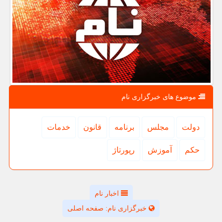
موضوع های خبرگزاری نام
دولت
مجلس
برنامه
قانون
خدمات
حكم
آموزش
رپورتاژ
اخبار نام
خبرگزاری نام: صفحه اصلی