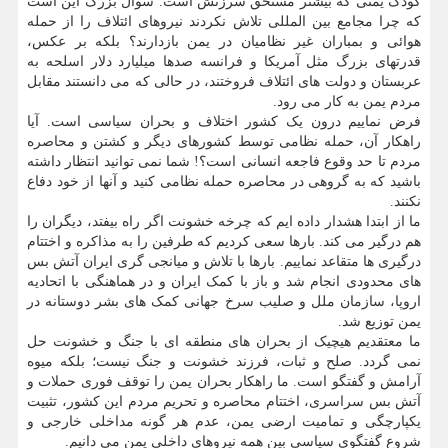
کودک یمنی که بیشتر مستحق سرزنش است. سوال بزرگ این است
که چرا مجامع بین المللی تلاش نکردند نیروهای ائتلاف را از حمله
هوائی و بمباران غیر نظامیان در یمن بازدارند؟ بلکه بر عکس،
قدرتهای بزرگ مثل آمریکا و فرانسه صدها میلیارد دلار اسلحه به
عربستان و دولت های ائتلاف فروختند، در حالی که می دانستند مقابل
مردم یمن به کار می رود.
فرض نماییم درون یک کشور اختلاف و بحران سیاسی است. آیا
راهکار آن، حمله نظامی توسط کشورهای دیگر و کشتن و محاصره
مردم تا حد وقوع فاجعه انسانی است؟! شما نمی توانید انتظار داشته
باشید که به گروهی در محاصره حمله نظامی کنید و آنها از خود دفاع
نکنند.
ما از ابتدا هشدار داده ایم که چرخه خشونت اگر راه بیفتد، دیگران را
هم درگیر می کند. بارها سعی کردیم که طرفین را به مذاکره و اختتام
درگیری ها متقاعد نماییم. بارها با تلاش و میانجی گری ایران آتش بس
های محدودی انجام شد و باز با کمک ایران و در هماهنگی با اتحادیه
اروپا، سازمان ملل و صلیب سرخ جهانی کمک های بشر دوستانه در
یمن توزیع شد.
ما معتقدیم هیچیک از بحران های منطقه ای با جنگ و خشونت حل
نمی گردد. صلح و ثبات، فرزند خشونت و جنگ نیست؛ بلکه میوه
آرامش و گفتگو است. ما راهکار بحران یمن را توقف فوری حملات و
آتش بس سراسری، اختتام محاصره و تحریم مردم این کشور، تثبیت
یکپارچگی و تمامیت ارضی یمن، عدم هر گونه مداخلی خارجی و
شروع گفتگوی سیاسی بین همه نیروهای داخلی یمن می دانیم.