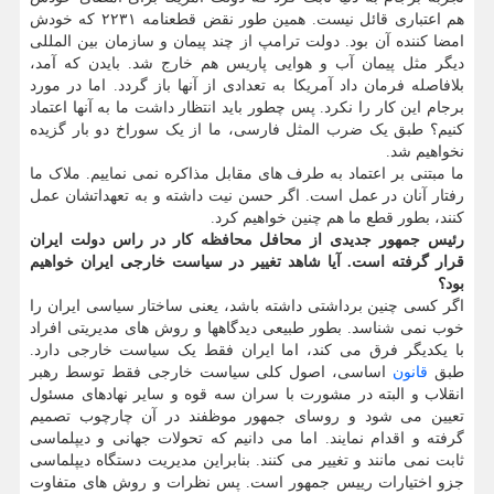
هم اعتباری قائل نیست. همین طور نقض قطعنامه ۲۲۳۱ که خودش
امضا کننده آن بود. دولت ترامپ از چند پیمان و سازمان بین المللی
دیگر مثل پیمان آب و هوایی پاریس هم خارج شد. بایدن که آمد،
بلافاصله فرمان داد آمریکا به تعدادی از آنها باز گردد. اما در مورد
برجام این کار را نکرد. پس چطور باید انتظار داشت ما به آنها اعتماد
کنیم؟ طبق یک ضرب المثل فارسی، ما از یک سوراخ دو بار گزیده
نخواهیم شد.
ما مبتنی بر اعتماد به طرف های مقابل مذاکره نمی نماییم. ملاک ما
رفتار آنان در عمل است. اگر حسن نیت داشته و به تعهداتشان عمل
کنند، بطور قطع ما هم چنین خواهیم کرد.
رئیس جمهور جدیدی از محافل محافظه کار در راس دولت ایران
قرار گرفته است. آیا شاهد تغییر در سیاست خارجی ایران خواهیم
بود؟
اگر کسی چنین برداشتی داشته باشد، یعنی ساختار سیاسی ایران را
خوب نمی شناسد. بطور طبیعی دیدگاهها و روش های مدیریتی افراد
با یکدیگر فرق می کند، اما ایران فقط یک سیاست خارجی دارد.
طبق
قانون
اساسی، اصول کلی سیاست خارجی فقط توسط رهبر
انقلاب و البته در مشورت با سران سه قوه و سایر نهادهای مسئول
تعیین می شود و روسای جمهور موظفند در آن چارچوب تصمیم
گرفته و اقدام نمایند. اما می دانیم که تحولات جهانی و دیپلماسی
ثابت نمی مانند و تغییر می کنند. بنابراین مدیریت دستگاه دیپلماسی
جزو اختیارات رییس جمهور است. پس نظرات و روش های متفاوت