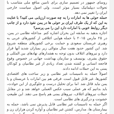
روسای جمهور در تصمیم سازی برای تامین منافع ملی متناسب با
تحولات دیپلماتیک بسیار موثر است، ولی اصول سیاست خارجی
ایران را تغییر نمی دهد.
حمله حوثی ها به امارات را به چه صورت ارزیابی می کنید؟ با عنایت
به این که از یک طرف ایران بر حوثی ها در یمن نفوذ دارد و از جانب
دیگر روابط خوبی با امارات دارد این را می پرسم؟
اجازه بدهید به سابقه این بحران اشاره کنم. مداخله نظامی در یمن،
در ۲۵ مارس ۲۰۱۵ با حمله هوایی ائتلافی از کشورهای عربی به
رهبری عربستان سعودی و حمایت برخی کشورهای منطقه شروع
شد. این کشور حدود هفت سال متوالی زیر بمباران شدید آنها قرار
دارد و نیروهای ائتلاف بدون توجه به هشدارهای نهادهای بین المللی و
حقوق بشری، یونیسف و سازمان بهداشت جهانی در خصوص وقوع
فاجعه انسانی و کشته شدن تعداد زیادی از غیر نظامیان و کودکان
یمنی به این حملات ادامه دادند.
اصولاً حمله به تاسیسات غیر نظامی و زیر ساخت های اقتصادی
کشورها، غیر قابل قبول است. فرقی هم بین امارات با عربستان و یا
یمن نباید قائل شد. اما برای تحلیل درست و جلوگیری از این حوادث،
باید بدانیم که هر عملی سبب عکس العملی خواهد شد و در مقابل
حملات نیروهای ائتلاف، نیروهای یمنی هم پاسخ می دهند. این طبیعتِ
خشونت و درگیری های نظامی است.
اگر حمله به تاسیسات غیر نظامی قابل پذیرش نمی باشد، حمله به
بیمارستان ها، مدارس، کشتن غیر نظامیان و آواره کردن هزاران زن و