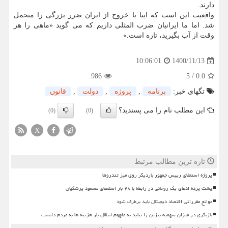
دارند.
واقعیت این است که اینا با خروج از ایران ضرر بزرگی را متحمل
شد. اما ما ایرانیان ضرب المثلی داریم که می گوید «ماهی را هر
وقت از آب بگیرید، تازه است.»
1400/11/13
10:06:01
986
5
/
0.0
تگهای خبر:
برنامه
,
پروژه
,
دولت
,
قانون
این مطلب نام را می پسندید؟
(0)
(0)
X
تازه ترین مطالب مرتبط
پروژه استعفای رییس جمهور باردیگر روی میز تندروها
پشت پرده ادعای یک روحانی در رابطه با ۲۸ بار استعفای مسعود پزشکیان
موانع مقرراتی اقتصاد دیجیتال باید برطرف شود
بازنگری در میزان سهمیه بنزین را نباید به مفهوم انتقال بار هزینه ها به مردم دانست