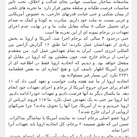
متاسفانه ساختار سیاست جهانی بجای عدالت و اخلاق، تحت تاثیر
مناسبات فرصت طلبانه و سلطه محور قرار دارد. ما تجربه های تلخی
از پیمان شکنی و حتی خیانت قدرتهای خارجی، به خصوص آمریکایی
و غربی نسبت به ملت خود داریم. مبادرت به کودتا و کمک به صدام
برای تحمیل جنگی ۸ ساله مقابل ملت ما و در نهایت عدم اجرای
تعهدات در برجام نمونه ای از این تجربه ها است.
حتی درحدود ۳ سالی که برجام اجرا شد، آمریکا و اروپا به بخش
زیادی از تعهداتشان عمل نکردند؛ اما طبق ۱۶ گزارش آژانس بین
المللی انرژی اتمی، ایران به تمام تعهداتش عمل کرد. من معتقدم
ترامپ از برجام خارج شد، چون مطمئن بود که اروپا در مقابل او
منفغل خواهد بود. و دیدیم که اتحادیه اروپا فقط در اطلاعیه ای از
خروج آمریکا اظهار تاسف کرد و هیچ اشاره ای به نقض قطعنامه
۲۲۳۱ نکرد. این بسیار غیر مسئولانه بود.
اتحادیه اروپا از ما چند هفته وقت خواست و تعهد کتبی داد که ۱۱
اقدام برای جبران خروج آمریکا از برجام و اجرای تعهدات خود انجام
دهد. ما یکسال دیگر به آنها فرصت دادیم و تعهدات خودرا ادامه دادیم.
اما اروپا نیز حتی به یک تعهدش عمل نکرد. ما ۱۱۸ فروند ایرباس از
اروپا خریدیم و نه از آمریکا، چرا آنها را تحویل ندادند؟ چرا شرکتهای
اروپایی از ایران خارج شدند؟
اروپا عضو اصلی برجام است نه نماینده آمریکا یا تماشاگر مذاکرات.
ضمن این که طبق ضمیمه ۲ برجام، کل اتحادیه اروپا باید تعهدات آنرا
اجرا نماید.
تجربه برجام به دنیا ثابت کرد که دولت آمریکا برای امضای خودش