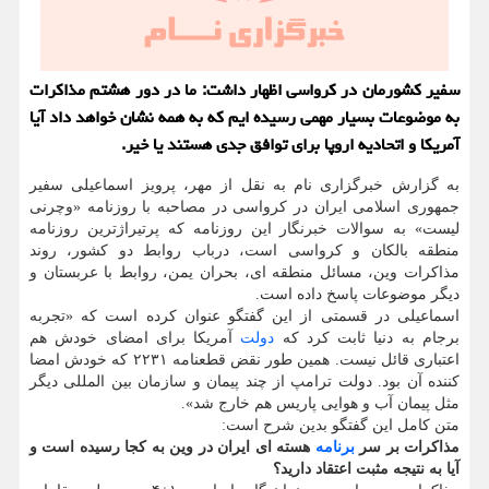
سفیر کشورمان در کرواسی اظهار داشت: ما در دور هشتم مذاکرات
به موضوعات بسیار مهمی رسیده ایم که به همه نشان خواهد داد آیا
آمریکا و اتحادیه اروپا برای توافق جدی هستند یا خیر.
به گزارش خبرگزاری نام به نقل از مهر، پرویز اسماعیلی سفیر
جمهوری اسلامی ایران در کرواسی در مصاحبه با روزنامه «وچرنی
لیست» به سوالات خبرنگار این روزنامه که پرتیراژترین روزنامه
منطقه بالکان و کرواسی است، درباب روابط دو کشور، روند
مذاکرات وین، مسائل منطقه ای، بحران یمن، روابط با عربستان و
دیگر موضوعات پاسخ داده است.
اسماعیلی در قسمتی از این گفتگو عنوان کرده است که «تجربه
برجام به دنیا ثابت کرد که
دولت
آمریکا برای امضای خودش هم
اعتباری قائل نیست. همین طور نقض قطعنامه ۲۲۳۱ که خودش امضا
کننده آن بود. دولت ترامپ از چند پیمان و سازمان بین المللی دیگر
مثل پیمان آب و هوایی پاریس هم خارج شد».
متن کامل این گفتگو بدین شرح است:
مذاکرات بر سر
برنامه
هسته ای ایران در وین به کجا رسیده است و
آیا به نتیجه مثبت اعتقاد دارید؟