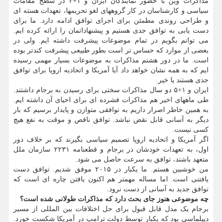
مذاکرات وین با حضور نمایندگان ایران و ۱+۴ در سطح مقامات
سیاسی و کارشناسان در کار گروههای لغو تحریمها، تعهدات هسته ای
و طراحی روندی مطمئن برای اجرای توافق ادامه دارد. ما برای
دست یابی به توافق جدی هستیم و پیشنهاداتمان را ارائه کرده ایم.
می توانم بگویم در تمام موضوعات پیشرفت داشته ایم. ولی در
بعضی از موارد که حساس تر است بطور طبیعی پیشرفت کندتر بوده
است. ما در دور هشتم مذاکرات به موضوعات بسیار مهمی رسیده
ایم که به همه نشان خواهد داد آیا آمریکا و اتحادیه اروپا برای توافق
جدی هستند یا خیر.
ایران و ۱+۵ دو سال مذاکرات سختی برای رسیدن به برجام داشتند.
طی ماههای اخیر هم مذاکرات فشرده ای برای احیای آن داشته ایم.
به همین خاطر اصرار داریم به توافقی متوازن و پایدار برسیم که بار
دیگر به آسانی قابل نقض نباشد. توافق ناقص و موقت به نفع هیچ
کسی نیست.
اگر آمریکا و اتحادیه اروپا تصمیم سیاسی بگیرند که بر خلاف دور
اول، به تعهدات خودشان در برجام و قطعنامه ۲۲۳۱ سازمان ملل
متعهد باشند، توافق به سرعت حاصل می شود.
من خوشبین هستم. ما یکبار در ۲۰۱۵ موفق شدیم. توافق دست
یافتنی است. اما مساله مهمتر هم اکنون یافتن چاره ای است که
توافق جدید به آسانی از دست نرود.
چه موضوعی هنوز جای بحث دارد که مذاکرات طولانی شده است؟
برجام یک مدل قابل قبول برای حل اختلافات بین المللی از مسیر
دیپلماسی بود که یکبار توسط دولت ترامپ در آمریکا شکست خورد.