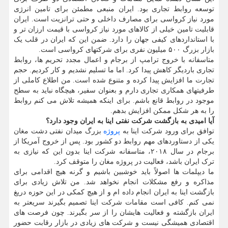
توسعه روابط تجاری بود. ایران منبعی مطمئن برای تامین انرژی
مورد نیاز کرواسی برای مصارف داخلی و حتی ترانزیت است. ایران
قابلیت تامین خیلی از کالاهای مورد نیاز کرواسی با قیمت ارزان تر و
با استانداردهای کیفی جهان را دارد. ضمن این که ایران در قلب یک
بازار بزرگ ۵۰۰ میلیون نفری برای شرکتهای کرواسی است.
متاسفانه با خروج ترامپ از برجام و اعمال مجدد تحریم ها، روابط
تجاری باردیگر کاهش پیدا کرد. اما ما تسلیم نشدیم و کار کردیم. حجم
تجارت ما افزایش پیدا کرده و متنوع شده است. من اطلاع کاملی از
طرفیتهای همکاری تجاری دارم و بعنوان سفیر، هیچگاه نباید به سطح
موجود در روابط قانع باشم. برای اینکه همیشه تلاش می کنم روابط
را به هر شکل ممکن افزایش بدهم.
آیا امیدی به بازگشت شرکت نفتی اینا به ایران وجود دارد؟
توافق برای ورود شرکت اینا به
پروژه
بزرگ میدان نفتی دشت مغان
یکی از دستاوردهای مهم روابط دو کشور بود. پس از خروج آمریکا از
برجام در سال ۲۰۱۸، متاسفانه شرکت اینا بدون این که نیازی به
ترک ایران باشد، فعالیت در پروژه مغان را متوقف کرد.
ما دیپلمات ها اصولاً باید خوشبین باشیم و گرنه هیچ اقدامی برای
مذاکره و رفع مشکلات انجام نخواهد شد. من تلاش زیادی برای
بازگشت اینا به ایران انجام داده ام و از هیچ کمکی در این حوزه دریغ
نمی کنم. کافی است مقامات شرکت اینا تصمیم بگیرند سریعتر به
ایران بازگشته و فعالیت هایشان را از سر بگیرند. چون فرصت های
اقتصادی همیشگی نیست و شرکت های زیادی در بازار رقابت حضور