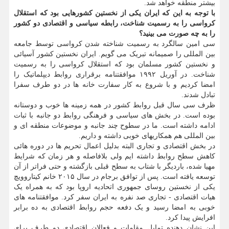
بیشتر منطقه خواهد شد.
با توجه به این که ایران یکی از نخستین کشورهایی بود که استقلال
کرواسی را به رسمیت شناخت، رابطه سیاسی و اقتصادی دو کشور
را به چه صورت می بینید؟
سی امین سالگرد به رسمیت شناخته شدن کرواسی توسط جامعه
بین المللی را صمیمانه تبریک می گویم. ایران نخستین کشور آسیائی
و نخستین کشور مسلمان بود که استقلال کرواسی را به رسمیت
شناخت. در آوریل ۱۹۹۲ موافقتنامه برقراری روابط دیپلماتیک را
امضا کردیم و با شروع به کار سفارت خانه ها در دو طرف سفرا
تبادل شدند.
ظرف سی سال قبل روابط کشور در همه زمینه ها خوب و دوستانه
بوده است. در بخش های سیاسی و فرهنگی روابط دو جانبه با ثبات
ادامه داشته است. ما در سطوح چند جانبه و موضوعات منطقه ای و
بین المللی هم همکاریهای خوبی داشته و داریم.
در بخش اقتصادی و تجاری البته بدلیل اعمال تحریم ها در دوره هائی
کاهش سطح روابط داشته ایم ولی بلافاصله و هر زمان که شرایط
مهیا شده، باردیگر با شتاب به سطح قبلی بازگشته و حتی فراتر از آن
توسعه یافته است. پس از توافق برجام در سال ۲۰۱۵ خانم کیتاروویچ
یکی از نخستین روسای جمهوری اتحادیه اروپا بود که به همراه یک
هیات اقتصادی - تجاری صد نفره به ایران سفر کرد. موافقتنامه های
خوبی به امضا رسید و یک دفعه حجم روابط اقتصادی به ده برابر
افرایش پیدا کرد.
این نشان دهنده تمایل مقامات و فعالان اقتصادی دو طرف برای