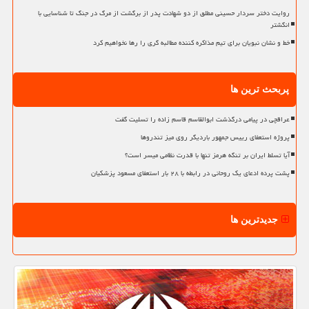
روایت دختر سردار حسینی مطلق از دو شهادت پدر از برگشت از مرگ در جنگ تا شناسایی با
انگشتر
خط و نشان نبویان برای تیم مذاکره کننده مطالبه گری را رها نخواهیم کرد
پربحث ترین ها
عراقچی در پیامی درگذشت ابوالقاسم قاسم زاده را تسلیت گفت
پروژه استعفای رییس جمهور باردیگر روی میز تندروها
آیا تسلط ایران بر تنگه هرمز تنها با قدرت نظامی میسر است؟
پشت پرده ادعای یک روحانی در رابطه با ۲۸ بار استعفای مسعود پزشکیان
جدیدترین ها