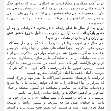
ایران آماده همکاری و مشارکت در هر ابتکاری است که به انتها جنگ
۷ ساله مقابل مردم یمن بینجامد. در مذاکرات با عربستان سعودی هم
یکی از موضوعات، می تواند کوشش برای اختتام درگیری های نظامی
در یمن باشد که امیدوار هستم با حسن نیت و با سرعت بیشتری به
نتیجه برسد.
ایران بعد از سال ها قطع رابطه با عربستان، ۳ دیپلمات را به آن
کشور بازگردانده است. آیا این مبادرت به مدلول شروع کاهش تنش
بین ایران و عربستان در منطقه می شود؟
طی سال های اخیر، بارها عربستان را به گفتگو برای حل مشکلات
موجود دعوت کردیم. اخیراً نشانه های مثبتی از آنها دریافت کردیم و
بلافاصله مذاکرات شروع شد. در نتیجه چهار دور مذاکره، پس از ۷
سال سه دیپلمات ایرانی به نمایندگی ما در سازمان همکاری اسلامی
در ریاض بازگشتند. این گام مثبتی است. در آستانه دور پنجم مذاکرات
هستیم. رییس جمهور ما دکتر رئیسی تاکید کرده اند که هر گاه
عربستان آماده باشد، ما آماده بازگشایی سفارتها هستیم.
در رابطه با عربستان معتقدیم اشتراکات ما آنقدر مهم و بزرگ است
که تمرکز بر آنها اختلافات را به حداقل خواهد رساند. ما با آنها صریح
و دوستانه مذاکره می نماییم و مصلحت دو کشور، منطقه و جهان
اسلام را در کاهش اختلافات و روابط سیاسی پایدار می دانیم.
عربستان و امارات را همسایگان مهم منطقه ای و برادران خود می
دانیم. ما خواهان بهبود هر چه سریعتر و بیشتر روابط، و توسعه
همکاری در همه زمینه ها هستیم. این بطور قطع سبب ثبات و امنیت