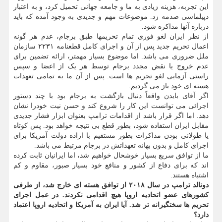
این تجربه، هزینه زیادی به ما و جامعه جهانی تحمیل کرد، و به اعتبار
دپیلماسی صدمه زد. موضوعات مهم و جدیدی به وجود آمده که باید
درباره آنها مذاکره شود.
از نظر ایران لغو فوری تمام تحریمها طبق برجام، عدم هر گونه
اعمال تحریم جدید پس از آن و اجرای کامل قطعنامه ۲۲۳۱ سازمان
ملل ضروری می باشد. اما موضوع بسیار مهمتر، ارائه تضمین برای
عدم خروج یا نقض مجدد برجام توسط هر یک از اعضا و سپس
راستی آزمایی لغو تحریم ها است. پس از آن ما به تمامی تعهدات
هسته ای خود باز می گردیم.
اگر آقای بایدن واقعاً دنبال بازگشت به برجام بود با چند دستور
اجرائی می توانست این کار را شروع کند و حسن نیت خودرا نشان
دهد. اما اگر قرار باشد از اقدامات ترامپ بعنوان ابزار فشار جدیدی
مقابل ایران استفاده شود، بطور قطع بی نتیجه خواهد بود. پس کوتاه
یا طولانی بودن مذاکرات بطور مستقیم با اراده دولت آمریکا برای
اجرای کامل و بدون بهانه تعهداتش در برجام مرتبط می باشد.
ما از توافق سریع بسیار خوشحال خواهیم شد، اما ایرانیان ثابت کرده
اند که برای دفاع از کشور و منافع خود بسیار صبور، مقاوم و کم
اشتباه هستند.
دونالد ترامپ در سال ۲۰۱۸ از توافق هسته ای خارج شد، از طرفی
کشورهای عضو اتحادیه اروپا هیچ اقدامی نکردند. در عمل اجرای
تحریم ها سختگیرانه تر شد. آیا ایران به آمریکا و اتحادیه اروپا اعتماد
دارد؟