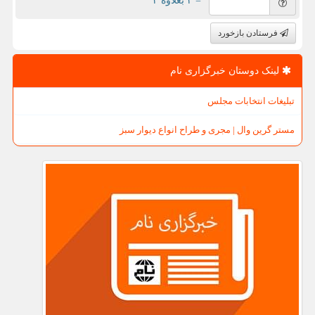
= ۲ بعلاوه ۴
فرستادن بازخورد
لینک دوستان خبرگزاری نام
تبلیغات انتخابات مجلس
مستر گرین وال | مجری و طراح انواع دیوار سبز