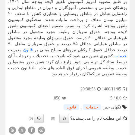
بر طبق مصوبه امروز کمیسیون تلفیق لایحه بودجه سال ۱۴۰۱،
پزشکان عمومی و متخصص، آموزگاران و دبیران در مقاطع ابتدایی و
راهنمایی شاغل در مناطق روستایی و عشایری کشور تا سقف ۲۰
میلیون تومان معاف از پرداخت مالیات شدند. سخنگوی کمیسیون
تلفیق بودجه اشاره کرد: به سبب تصمیم اعضای کمیسیون تلفیق
لایحه بودجه، حقوق سربازان وظیفه مجرد مشغول در مناطق
غیرعملیاتی حداقل ۶۰ درصد، حقوق سربازان وظیفه مجرد مشغول
در مناطق عملیاتی حداقل ۷۵ درصد و حقوق سربازان متاهل ۹۰
درصد حداقل حقوق کارکنان نیروهای مسلح مبتنی بر
قانون
مدیریت
خدمات
کشوری تعیین می شود که باتوجه به تحصیلات و درجات آنان
توسط ستاد کل تهیه می شود. زارع بیان کرد: همین طور مشمولین
خدمت وظیفه عمومی اجرای فوق العاده های ماده ۵۰ قانون خدمت
وظیفه عمومی نیز کماکان برقرار خواهد بود.
1400/11/05
20:38:53
850
5
/
0.0
تگهای خبر:
خدمات
,
قانون
این مطلب نام را می پسندید؟
(0)
(0)
X