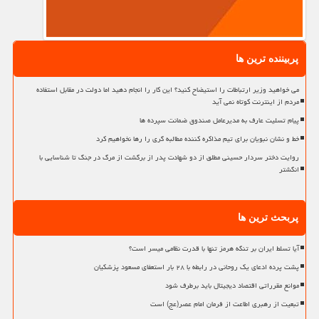
پربیننده ترین ها
می خواهید وزیر ارتباطات را استیضاح کنید؟ این کار را انجام دهید اما دولت در مقابل استفاده
مردم از اینترنت کوتاه نمی آید
پیام تسلیت عارف به مدیرعامل صندوق ضمانت سپرده ها
خط و نشان نبویان برای تیم مذاکره کننده مطالبه گری را رها نخواهیم کرد
روایت دختر سردار حسینی مطلق از دو شهادت پدر از برگشت از مرگ در جنگ تا شناسایی با
انگشتر
پربحث ترین ها
آیا تسلط ایران بر تنگه هرمز تنها با قدرت نظامی میسر است؟
پشت پرده ادعای یک روحانی در رابطه با ۲۸ بار استعفای مسعود پزشکیان
موانع مقرراتی اقتصاد دیجیتال باید برطرف شود
تبعیت از رهبری اطاعت از فرمان امام عصر(عج) است