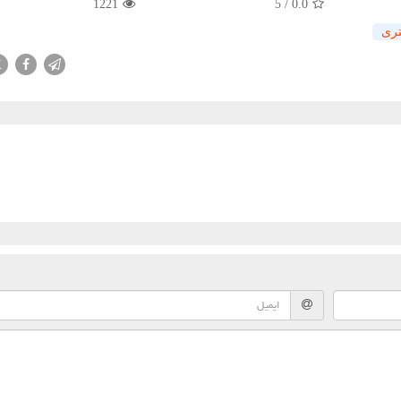
1221
5
/
0.0
تری
X