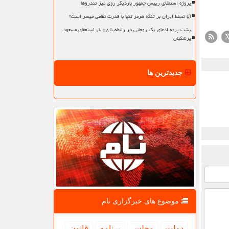
پروژه استعفای رییس جمهور باردیگر روی میز تندروها
آیا تسلط ایران بر تنگه هرمز تنها با قدرت نظامی میسر است؟
پشت پرده ادعای یک روحانی در رابطه با ۲۸ بار استعفای مسعود
پزشکیان
جدیدترین ها
موضوع های خبرگزاری نام
دولت
مجلس
برنامه
قانون