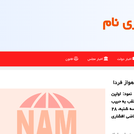
ی نام
اخبار دولت
اخبار مجلس
قانون
هواز فردا
نمود: اولین
قب به حبیب
اسیود، سرکرده گروهک تروریستی حرکت النضال فردا (سه شنبه، ۲۸
یاست قاضی افشاری