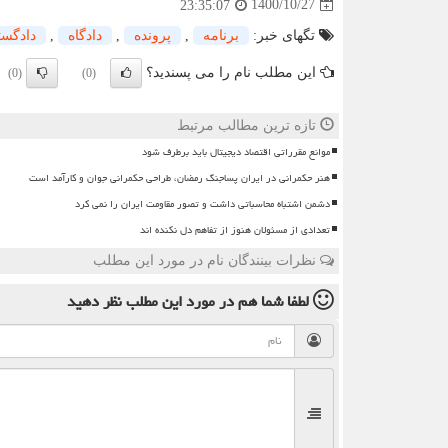
1400/10/27
23:35:07
تگهای خبر:
برنامه
,
پرونده
,
دادگاه
,
دادگس
این مطلب نام را می پسندید؟
(0)
(0)
تازه ترین مطالب مرتبط
موانع مقرراتی اقتصاد دیجیتال باید برطرف شود
هنر حکمرانی در ایران پساجنگ رمضان، طراحی حکمرانی جوان و کارآمد است
دشمن اشتباه محاسباتی داشت و تصور مقاومت ایران را نمی کرد
تعدادی از مسئولان هنوز از تفاهم دل نکنده اند
نظرات بینندگان نام در مورد این مطلب
لطفا شما هم
در مورد این مطلب
نظر دهید