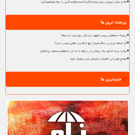
خط و نشان نبویان برای تیم مذاکره کننده مطالبه گری را رها نخواهیم کرد
پربحث ترین ها
پروژه استعفای رییس جمهور باردیگر روی میز تندروها
آیا تسلط ایران بر تنگه هرمز تنها با قدرت نظامی میسر است؟
پشت پرده ادعای یک روحانی در رابطه با ۲۸ بار استعفای مسعود پزشکیان
موانع مقرراتی اقتصاد دیجیتال باید برطرف شود
جدیدترین ها