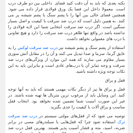
نکته بعدی که باید به آن دقت کنید فضای داخلی بین دو طرف درب
است. معمولا داخل این فضا یک ورق فولادی قرار داده می شود.
همچنین فضای خالی بین آنها را با پشم سنگ یا پشم شیشه پر می
کنند. به همین دلیل است که درب ضد سرقت با کیفیت و اصل بسیار
سنگین است. اگر درب ضد سرقت انتخابی شما این لایه فولادی را
نداشته باشد در واقع تنها ظاهر درب ضد سرقت را دارد و هیچ تفاوتی
با درب های معمولی نخواهد داشت.
استفاده از پشم سنگ و پشم شیشه نیز
درب ضد سرقت لوکس
را به
عایق گرما، سرما و صدا تبدیل می کنند و آن را در مقابل آتش سوزی
بسیار مقاوم می سازند که همه این موارد از ویژگی‌های درب ضد
سرقت و وجه تمایز آن با درب‌های عادی است و بنابراین باید به این
نکات توجه ویژه داشته باشید.
قفل و یراق
قفل و یراق ها نیز از دیگر نکات مهمی هستند که باید به آنها توجه
کنید. این وسایل باید از مرغوب ترین متریال ها تهیه شده باشند. در
غیر این صورت امنیت شما تضمین شده نخواهد بود. انتخاب قفل
مناسب و یراق آلات با کیفیت را جدی بگیرید.
توصیه می شود که از قفل‌های مولتی سیستم در
درب ضد سرقت
ترک
استفاده شود چرا که قفل‌هایی با سیلندرهای مسی در برابر
ضربه، اسید، مته و فشار آسیب پذیر هستند. بهترین قفل درب ضد