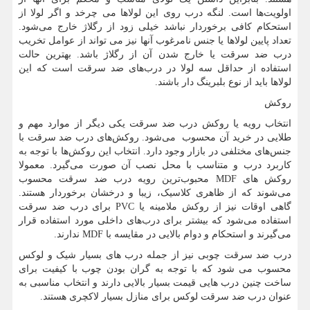
اولویت‌ها است. لنگه درب روی این لولاها می چرخد و اگر لولا از
استحکام کافی برخوردار نباشد خیلی زود از رگلاژ خارج می‌شود.
تعداد پایین لولاها یا جنس نامرغوب آنها نیز می تواند از عوامل تخریب
درب ضد سرقت یا خارج شدن آن از رگلاژ باشد. بهترین حالت
استفاده از حداقل سه لولا در درب‌های ضد سرقت است که این
لولاها باید از نوع بلبرینگ دار باشند.
روکش
انتخاب رویه یا روکش درب ضد سرقت یکی دیگر از موارد مهم و
طلایی در خرید آن محسوب می‌شود. روکش‌های درب ضد سرقت با
جنس‌های مختلفی در بازار وجود دارد. انتخاب این روکش‌ها با توجه به
کاربرد درب و متناسب با محل نصب آن صورت می‌گیرد. معمولا
روکش های
MDF
محبوب‌ترین رویه درب ضد سرقت محسوب
می‌شوند که از ظاهری کلاسیک، زیبا و درخشان برخوردار هستند.
گاهی اوقات نیز از روکش ملامینه یا
PVC
برای درب ضد سرقت
استفاده می‌شود که بیشتر برای درب‌های داخلی مورد استفاده قرار
می‌گیرند و استحکام و دوام بالایی در مقایسه با
MDF
ندارند.
درب ضد سرقت چوبی نیز از جمله درب های بسیار شیک و لوکس
محسوب می شود که با توجه به گران بودن چوب با کیفیت برای
ساخت چنین درب هایی قیمت بسیار بالایی دارند و انتخاب مناسبی به
عنوان درب ضد سرقت لوکس برای منازل بسیار لاکچری هستند.