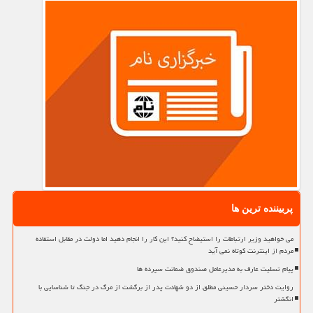
پربیننده ترین ها
می خواهید وزیر ارتباطات را استیضاح کنید؟ این کار را انجام دهید اما دولت در مقابل استفاده
مردم از اینترنت کوتاه نمی آید
پیام تسلیت عارف به مدیرعامل صندوق ضمانت سپرده ها
روایت دختر سردار حسینی مطلق از دو شهادت پدر از برگشت از مرگ در جنگ تا شناسایی با
انگشتر