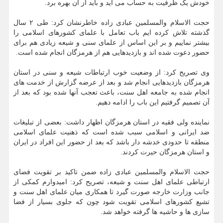
خودش یک ظرفیت به حساب می آید و باید از آن بهره برد.
حجت الاسلام والمسلمین عبادی زاده خاطرنشان کرد: طی ۲ سال
گذشته تلاش کرده ایم باب تعامل با علمای کشورهای اسلامی را
بیشتر نماییم و بر این اساس از علمای سنی و شیعه زیادی هم برای
حضور دعوت شده اند و بازدیدهایی هم از هرمزگان انجام شده است.
وی تصریح کرد: از وضعیت خوب ارتباطات شیعه و سنی در استان
هرمزگان بازدیدهایی انجام شد و بعد از عرضه گزارش از خدمت های
انجام شده به جامعه اهل سنت، باعث تعجب آنها شده بود که بعد از
آن تصمیم گرفتیم این باب را ادامه دهیم.
نماینده ولی فقیه در استان هرمزگان اظهار داشت: بعضی از تبلیغات
ضد ایرانی و اسلامی سبب شده است که ذهنیت علمای اسلامی
منطقه تا حدودی خدشه دار باشد که بعد از حضور این افراد در ایران
و استان هرمزگان حیرت کردند.
حجت الاسلام والمسلمین عبادی زاده ضمن تاکید بر تقویت فضای
ارتباطی علمای اهل سنت و شیعه، تصریح کرد: امیدوارم کمکی از
جانب وزارت خارجه صورت گیرد تا همکاری میان علمای اهل سنت و
تشیع کشورهای اسلامی تقویت شود چون که جلوی بسیار از فضا
سازی ها و حاشیه ها گرفته خواهد شد.