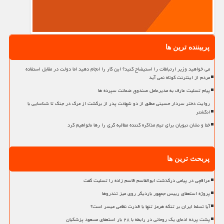
پربیننده ترین ها
می خواهید وزیر ارتباطات را استیضاح کنید؟ این کار را انجام دهید اما دولت در مقابل استفاده
مردم از اینترنت کوتاه نمی آید
پیام تسلیت عارف به مدیرعامل صندوق ضمانت سپرده ها
روایت دختر سردار حسینی مطلق از دو شهادت پدر از برگشت از مرگ در جنگ تا شناسایی با
انگشتر
خط و نشان نبویان برای تیم مذاکره کننده مطالبه گری را رها نخواهیم کرد
پربحث ترین ها
عراقچی در پیامی درگذشت ابوالقاسم قاسم زاده را تسلیت گفت
پروژه استعفای رییس جمهور باردیگر روی میز تندروها
آیا تسلط ایران بر تنگه هرمز تنها با قدرت نظامی میسر است؟
پشت پرده ادعای یک روحانی در رابطه با ۲۸ بار استعفای مسعود پزشکیان