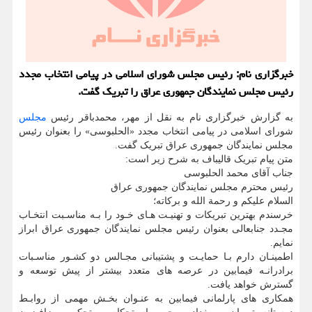
خبرگزاری نام: رئیس مجلس شورای اسلامی در پیامی انتخاب مجدد
رئیس مجلس نمایندگان جمهوری عراق را تبریک گفت.
به گزارش خبرگزاری نام به نقل از مهر، محمدباقر رئیس
مجلس
شورای اسلامی در پیامی انتخاب مجدد «الحلبوسی» را بعنوان رئیس
مجلس نمایندگان جمهوری عراق تبریک گفت.
متن پیام تبریک قالیباف به شرح زیر است:
جناب آقای محمد الحلبوسی
رئیس محترم مجلس نمایندگان جمهوری عراق
السلام علیکم و رحمة الله و برکاته؛
خرسندم بهترین تبریکات و تهنیـت هـای خـود را بـه مناسـبت انتخـاب
مجـدد جنابعالی بعنوان رئیس مجلس نمایندگان جمهوری عراق ابراز
نمایم.
اطمینـان دارم بـا حمایـت و پشتیبانی مجـالس دو کشـور مناسـبات
برادرانـه فیمابین در عرصه های متعدد بیشتر از پیش توسعه و
گسترش خواهد یافت.
همکاری های پارلمانی فیمابین به عنـوان بخـش مهمی از روابـط