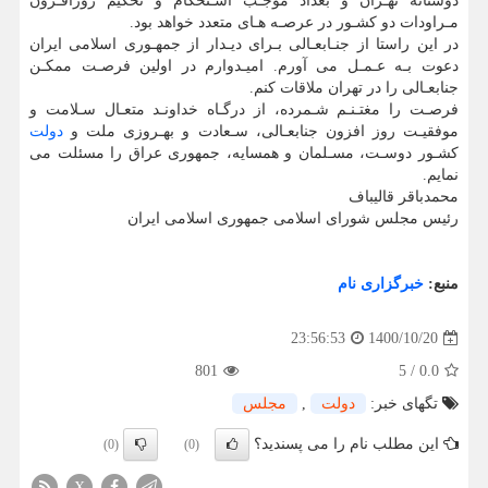
دوستانه تهـران و بغداد موجـب اسـتحکام و تحکیم روزافـزون
مـراودات دو کشـور در عرصـه هـای متعدد خواهد بود.
در این راستا از جنـابعـالی بـرای دیـدار از جمهـوری اسلامی ایران
دعوت بـه عـمـل می آورم. امیـدوارم در اولین فرصـت ممکـن
جنابعـالی را در تهران ملاقات کنم.
فرصـت را مغتـنـم شـمرده، از درگـاه خداونـد متعـال سـلامت و
موفقیـت روز افزون جنابعـالی، سـعادت و بهـروزی ملت و
دولت
کشـور دوسـت، مسـلمان و همسایه، جمهوری عراق را مسئلت می
نمایم.
محمدباقر قالیباف
رئیس مجلس شورای اسلامی جمهوری اسلامی ایران
منبع:
خبرگزاری نام
1400/10/20
23:56:53
801
5
/
0.0
تگهای خبر:
دولت
,
مجلس
این مطلب نام را می پسندید؟
(0)
(0)
X