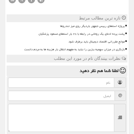
تازه ترین مطالب مرتبط
پروژه استعفای رییس جمهور باردیگر روی میز تندروها
پشت پرده ادعای یک روحانی در رابطه با ۲۸ بار استعفای مسعود پزشکیان
موانع مقرراتی اقتصاد دیجیتال باید برطرف شود
بازنگری در میزان سهمیه بنزین را نباید به مفهوم انتقال بار هزینه ها به مردم دانست
نظرات بینندگان نام در مورد این مطلب
لطفا شما هم
نظر دهید