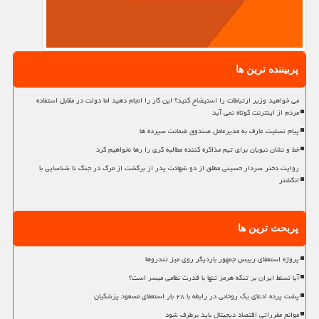
پربیننده ترین ها
می خواهید وزیر ارتباطات را استیضاح کنید؟ این کار را انجام دهید اما دولت در مقابل استفاده
مردم از اینترنت کوتاه نمی آید
پیام تسلیت عارف به مدیرعامل صندوق ضمانت سپرده ها
خط و نشان نبویان برای تیم مذاکره کننده مطالبه گری را رها نخواهیم کرد
روایت دختر سردار حسینی مطلق از دو شهادت پدر از برگشت از مرگ در جنگ تا شناسایی با
انگشتر
پربحث ترین ها
پروژه استعفای رییس جمهور باردیگر روی میز تندروها
آیا تسلط ایران بر تنگه هرمز تنها با قدرت نظامی میسر است؟
پشت پرده ادعای یک روحانی در رابطه با ۲۸ بار استعفای مسعود پزشکیان
موانع مقرراتی اقتصاد دیجیتال باید برطرف شود