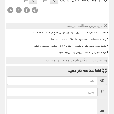
این مطلب نام را می پسندید؟
(0)
(0)
X
تازه ترین مطالب مرتبط
فعالیت 124 فقره حساب ارزی سازمانهای دولتی خارج از حساب واحد خزانه
پروژه استعفای رییس جمهور باردیگر روی میز تندروها
پشت پرده ادعای یک روحانی در رابطه با ۲۸ بار استعفای مسعود پزشکیان
موانع مقرراتی اقتصاد دیجیتال باید برطرف شود
نظرات بینندگان نام در مورد این مطلب
لطفا شما هم
نظر دهید