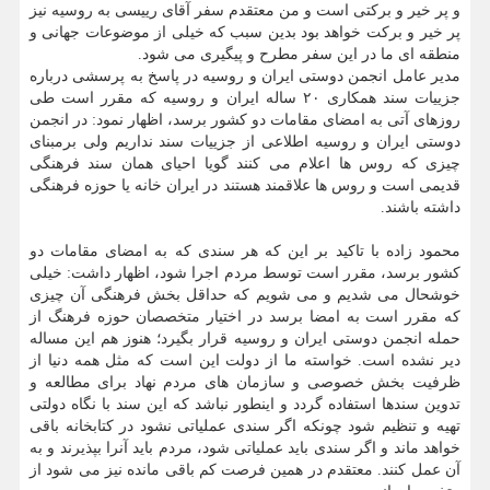
و پر خیر و برکتی است و من معتقدم سفر آقای رییسی به روسیه نیز
پر خیر و برکت خواهد بود بدین سبب که خیلی از موضوعات جهانی و
منطقه ای ما در این سفر مطرح و پیگیری می شود.
مدیر عامل انجمن دوستی ایران و روسیه در پاسخ به پرسشی درباره
جزییات سند همکاری ۲۰ ساله ایران و روسیه که مقرر است طی
روزهای آتی به امضای مقامات دو کشور برسد، اظهار نمود: در انجمن
دوستی ایران و روسیه اطلاعی از جزییات سند نداریم ولی برمبنای
چیزی که روس ها اعلام می کنند گویا احیای همان سند فرهنگی
قدیمی است و روس ها علاقمند هستند در ایران خانه یا حوزه فرهنگی
داشته باشند.
محمود زاده با تاکید بر این که هر سندی که به امضای مقامات دو
کشور برسد، مقرر است توسط مردم اجرا شود، اظهار داشت: خیلی
خوشحال می شدیم و می شویم که حداقل بخش فرهنگی آن چیزی
که مقرر است به امضا برسد در اختیار متخصصان حوزه فرهنگ از
حمله انجمن دوستی ایران و روسیه قرار بگیرد؛ هنوز هم این مساله
دیر نشده است. خواسته ما از دولت این است که مثل همه دنیا از
ظرفیت بخش خصوصی و سازمان های مردم نهاد برای مطالعه و
تدوین سندها استفاده گردد و اینطور نباشد که این سند با نگاه دولتی
تهیه و تنظیم شود چونکه اگر سندی عملیاتی نشود در کتابخانه باقی
خواهد ماند و اگر سندی باید عملیاتی شود، مردم باید آنرا بپذیرند و به
آن عمل کنند. معتقدم در همین فرصت کم باقی مانده نیز می شود از