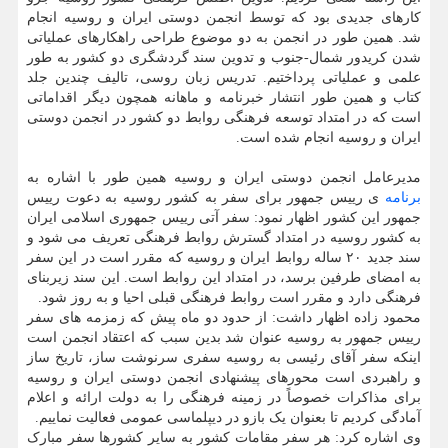
کارهای جدیدی بود که توسط انجمن دوستی ایران و روسیه انجام
شد. همین طور در انجمن به دو موضوع طراحی راهکارهای عملیاتی
شدن کریدور شمال-جنوب و تدوین سند گردشگری دو کشور به طور
علمی و عملیاتی پرداختیم. تدریس زبان روسی، تالیف چندین جلد
کتاب و همین طور انتشار خبرنامه و ماهانه همچون دیگر اقداماتی
است که در امتداد توسعه فرهنگی روابط دو کشور در انجمن دوستی
ایران و روسیه انجام شده است.
مدیرعامل انجمن دوستی ایران و روسیه همین طور با اشاره به
برنامه
ی رییس جمهور برای سفر به کشور روسیه به دعوت رییس
جمهور این کشور اظهار نمود: سفر آتی رییس جمهوری اسلامی ایران
به کشور روسیه در امتداد گسترش روابط فرهنگی تعریف می شود و
سند جدید ۲۰ ساله روابط ایران و روسیه که مقرر است در این سفر
به امضای طرفین برسد، در امتداد این روابط است. این سند زیربنای
فرهنگی دارد و مقرر است روابط فرهنگی قبلی احیا و به روز شود.
محمود زاده اظهار داشت: از حدود دو ماه پیش که زمزمه های سفر
رییس جمهور به روسیه عنوان شد بدین سبب که اعتقاد انجمن است
اینکه سفر آقای رئیسی به روسیه سفری سرنوشت ساز، تاریخ ساز
و راهبردی است محورهای پیشنهادی انجمن دوستی ایران و روسیه
برای مذاکرات خصوصاً در زمینه فرهنگی را به دولت ارائه و اعلام
آمادگی کردیم تا بعنوان یک بازو در دیپلماسی عمومی فعالیت نماییم.
وی اشاره کرد: هر سفر مقامات کشور به سایر کشورها سفر مبارک