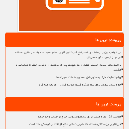
پربیننده ترین ها
می خواهید وزیر ارتباطات را استیضاح کنید؟ این کار را انجام دهید اما دولت در مقابل استفاده
مردم از اینترنت کوتاه نمی آید
روایت دختر سردار حسینی مطلق از دو شهادت پدر از برگشت از مرگ در جنگ تا شناسایی با
انگشتر
پیام تسلیت عارف به مدیرعامل صندوق ضمانت سپرده ها
خط و نشان نبویان برای تیم مذاکره کننده مطالبه گری را رها نخواهیم کرد
پربحث ترین ها
فعالیت 124 فقره حساب ارزی سازمانهای دولتی خارج از حساب واحد خزانه
خبرنگاران رزمندگانی هستند که مأموریت شان دفاع از اقتدار فرهنگی ملت است