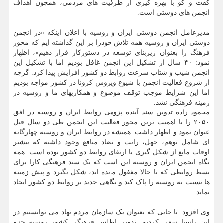
گفت و گو با بهره گیری از ظرفیت های مردمی، همچون اهداف
انجمن های دوستی است.
مدیرعامل انجمن دوستی ایران و روسیه با اعلان اینکه «در انجمن
دوستی ایران و روسیه همه تلاش خودرا بر این گذاشته ایم که محور
فرهنگ را بعنوان زیربنای توسعه در دستورکار قرار دهیم»، اظهار
نمود: ۴۰ سال از تشکیل این انجمن غافل بودیم اما با تشکیل این
انجمن شیب و شتاب سرعت روابط دو کشور افزایش پیدا کرد. گرچه
از شروع فعالیت انجمن با شیوع ویروس کرونا در کشور مواجه بودیم
اما این شرایط موجب توقف موضوع و همکاریهای ما و روسیه در
زمینه فرهنگی نشد.
محمود زاده تدوین سند آینده پژوهی روابط ایران و روسیه در افق
۲۰۵۰ را با اهمیت ترین محور فعالیت این انجمن طی دو سال قبل
عنوان نمود و اظهار داشت: همیشه در روابط ایران و روسیه چهارگانه
ای شامل توهم، جهل، رانت و تضاد منافع وجود داشته که بیشتر
اوقات مانع از شکل گیری یا ارتقای روابط دو کشور بوده است. همه
نگاه انجمن ایران و روسیه این است که یک سند فرهنگی کارا برای
بسط روابطی که تا حالا مغفول مانده اند، شکل بگیرد و پیش زمینه
ها نسبت به روسیه را پاک کند و نگاهی جدید بر روابط دو کشور ایجاد
نماید.
وی افزود: تا جایی که بعنوان یک سازمان مردم نهاد می توانستیم در
این راستا سعی کردیم. تدوین اطلس فرهنگی کشور روسیه جزو