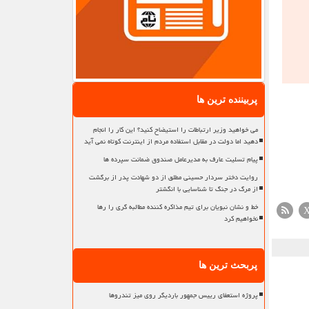
پربیننده ترین ها
می خواهید وزیر ارتباطات را استیضاح کنید؟ این کار را انجام
دهید اما دولت در مقابل استفاده مردم از اینترنت کوتاه نمی آید
پیام تسلیت عارف به مدیرعامل صندوق ضمانت سپرده ها
روایت دختر سردار حسینی مطلق از دو شهادت پدر از برگشت
از مرگ در جنگ تا شناسایی با انگشتر
خط و نشان نبویان برای تیم مذاکره کننده مطالبه گری را رها
نخواهیم کرد
پربحث ترین ها
پروژه استعفای رییس جمهور باردیگر روی میز تندروها