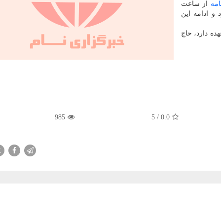
امه
از ساعت
ی شود و ادامه این
ده دارد، حاج
985
5
/
0.0
X