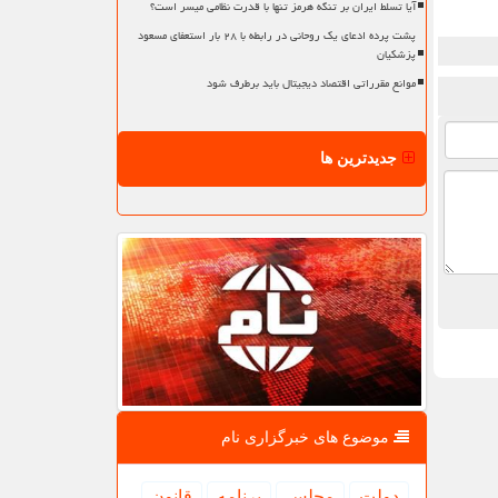
آیا تسلط ایران بر تنگه هرمز تنها با قدرت نظامی میسر است؟
پشت پرده ادعای یک روحانی در رابطه با ۲۸ بار استعفای مسعود
پزشکیان
موانع مقرراتی اقتصاد دیجیتال باید برطرف شود
جدیدترین ها
موضوع های خبرگزاری نام
دولت
مجلس
برنامه
قانون