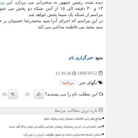
دیده شده، رئیس جمهور به سخنرانی می پردازد. این
برن
۱۳ و ۳۰ دقیقه الی ۱۵ از آنتن شبکه دو پخش م
مراسم از شبکه یک سیما پخش خواهد شد.
در این مراسم که اجرای آنرا سید محمدرضا حسینیان بر عه
سید مجید بنی فاطمه مداحی می کند.
منبع:
خبرگزاری نام
1400/10/12
13:39:58
تگهای خبر:
برنامه
این مطلب نام را می پسندید؟
(0)
(0)
تازه ترین مطالب مرتبط
موانع مقرراتی اقتصاد دیجیتال باید برطرف شود
هنر حکمرانی در ایران پساجنگ رمضان، طراحی حکمرانی جوان و کارآمد است
دشمن اشتباه محاسباتی داشت و تصور مقاومت ایران را نمی کرد