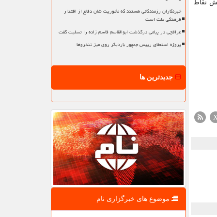
هش نقاط
خبرنگاران رزمندگانی هستند که مأموریت شان دفاع از اقتدار
فرهنگی ملت است
عراقچی در پیامی درگذشت ابوالقاسم قاسم زاده را تسلیت گفت
پروژه استعفای رییس جمهور باردیگر روی میز تندروها
جدیدترین ها
موضوع های خبرگزاری نام