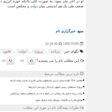
او در آخر بیان نمود: به صورت کلی باآنکه حوزه انرژی 
ضعف طی یک هم اندیشی میان
دولت
و مجلس است.
منبع:
خبرگزاری نام
1400/10/06
10:29:30
تگهای خبر:
برنامه
,
پروژه
,
دولت
,
قانون
این مطلب نام را می پسندید؟
(0)
(0)
تازه ترین مطالب مرتبط
فعالیت 124 فقره حساب ارزی سازمانهای دولتی خارج از حساب واحد خزانه
پروژه استعفای رییس جمهور باردیگر روی میز تندروها
پشت پرده ادعای یک روحانی در رابطه با ۲۸ بار استعفای مسعود پزشکیان
موانع مقرراتی اقتصاد دیجیتال باید برطرف شود
نظرات بینندگان نام در مورد این مطلب