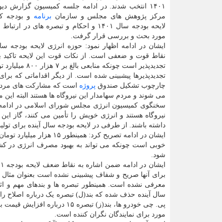
۱۴۰۱ انتخب شدند. در ادامه جلسه کمیسیون گزارش دی
مرکز پژوهش های مجلس و سازمان
برنامه
و بودجه کش
لایحه بودجه سال ۱۴۰۱ و احکام و تبصره های در ار
مورد بحث و بررسی قرار گرفت.
ایشان در ادامه اظهار نمود: حوزه انرژی لایحه بودجه سال
نقاط قوت و ضعفی است. از نکات قوت این لایحه تاکید ب
چارچوب تشکیل صندوق
پروژه
است که مشارکت های مردمی ر
می شوند و مردم سهامدار این نیروگاه ها هستند البته این مهم در تبصره ۱۵ به صراحت
سخنگوی کمیسیون انرژی مجلس شورای اسلامی در ادامه خاط
نیروگاه هستند و انرژی خویش را تأمین می کنند، گاز این
داشته باشند. از طرفی در لایحه بودجه سال آینده برای تولید ۶ هزار مگاوات برق برنامه ریزی شده اس
ایشان در ادامه تصریح کر
خوبی است چونکه می تواند به بهبود مصرف انرژی در کشو
شود.
برای آنها صریح و شفاف پیشبینی نشده است بعنوان مثال
معرفی نشده است. همینطور تبصره ها و بندهای مهم و ا
سال آینده حذف شده که بند(ل) تبصره یک درباره اصلاح را
پی. چی خودرو ها، بند(ز) تبصر
مورد برای نمایندگان نگران کننده است.