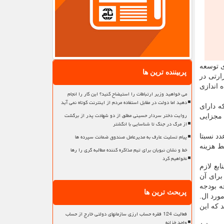
۸ میلیارد تومان برای توسعه انرژی های تجدیدپذیرها از محل عوارض برق و تبصره ۱۴ برای توسعه
پربیننده ترین ها
ده، ایجاد ۵ هزار مگاوات برق حرارتی در
 اندازی
می خواهید وزیر ارتباطات را استیضاح کنید؟ این کار را انجام
دهید اما دولت در مقابل استفاده مردم از اینترنت کوتاه نمی آید
ه دارای
روایت دختر سردار حسینی مطلق از دو شهادت پدر از برگشت
 مجزایی
از مرگ در جنگ تا شناسایی با انگشتر
پیام تسلیت عارف به مدیرعامل صندوق ضمانت سپرده ها
 عدد نسبتا
ط هزینه
خط و نشان نبویان برای تیم مذاکره کننده مطالبه گری را رها
نخواهیم کرد
که منابع لازم
برای آن
ایحه بودجه
پربحث ترین ها
ورد ال.
یند که این
فعالیت 124 فقره حساب ارزی سازمانهای دولتی خارج از حساب
واحد خزانه