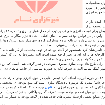
وان محاسبات،
ور در مورد
تباط با حوزه انرژی
 آینده دارای
ر توسعه برق
تجدیدپذیر است چونکه منابعی بالغ بر ۷ هزار ۰۰
تجدیدپذیرها پیشبینی شده است. از دیگر اقداماتی که برای اولین بار در قوانین بودجه سنواتی اتفاق افتا
ا به دنبال دارد، درواقع مردم مشارکت کرده، سهامدار شده، نیروگاه ها راه
 پیشبینی شده است.
رنشان کرد: همینطور در لایحه بودجه در جهت پشتیبانی از کارخانه هایی ک
 کارخانه ها یارانه ای در نظر گرفته شده است البته مشروط به این که کنتور
ت.
د: همینطور ۱۵ هزار میلیارد تومان برای طرح های بهینه سازی مصرف سوخت در نظر گرفته شده است که این
ر کمک نماید، البته به شرط انکه به صورت مناسبی از جانب نهادهای ذی رب
ایشان در ادامه ضمن اشاره به نقاط ضعف لایحه بودجه ۱۴۰۱ در حوزه انرژی، اضافه کرد: تبصره هایی در حوزه انرژی وجود دارند 
 جزء(ط) تبصره یک درمورد پالایشگاه سازی است که منبع بودجه ای مشخصی 
ثرگذاری که مجلس در حوزه انرژی به
قانون
بودجه ۱۴۰۰ اضافه کرده در ل
بطه مالی میان نفت و دولت، مبحث تعرفه گذاری پلکانی، بند(ه) تبصره یک درم
ه ۱۵ درباره افزایش قیمت برق صنایع بخشی ازجمله تبصره های حذف شده در لایحه بودجه به شمار می آ