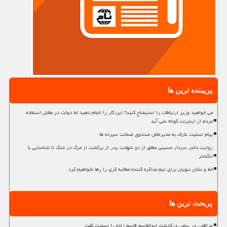
پربیننده ترین ها
می خواهید وزیر ارتباطات را استیضاح کنید؟ این کار را انجام دهید اما دولت در مقابل استفاده
مردم از اینترنت کوتاه نمی آید
پیام تسلیت عارف به مدیرعامل صندوق ضمانت سپرده ها
روایت دختر سردار حسینی مطلق از دو شهادت پدر از برگشت از مرگ در جنگ تا شناسایی با
انگشتر
خط و نشان نبویان برای تیم مذاکره کننده مطالبه گری را رها نخواهیم کرد
پربحث ترین ها
عراقچی در پیامی درگذشت ابوالقاسم قاسم زاده را تسلیت گفت