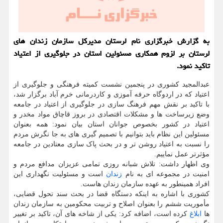
به گزارش خبرگزاری نام لرستان مدیرکل سازمان زندان های
لرستان بر لزوم همکاری مسئولین استان در جلوگیری از اعتیاد
تاکید نمود.
عبدالمجید کشوری در پنجمین نشست کمیته فرهنگی و جلوگیری از
اعتیاد که در اردوگاه حرفه آموزی و کاردرمانی خرم آباد برگزار شد،
با تاکید بر نقش مهم فرهنگ سازی در جلوگیری از اعتیاد در جامعه
وضع زیرساخت ها و مشکلات اقتصادی در بروز قاچاق مواد مخدر و
اعتیاد در کشور بخصوص جوانان استان بیان نمود: همه بعنوان
مسئولین این نظام باید بتوانیم با تصمیم گیری های به جا نگرش مردم
را نسبت به اعتیاد روشن تر و در بحث پاک سازی معتادین در جامعه
مؤثرتر عمل نماییم.
وی اظهار داشت: تلاش شبانه روزی تمامی عزیزان مدافع مردم و
امنیت در مجموعه ای به نام
زندان
است و مسئولیت نگهداری این
افراد همینطور به عهده سازمان زندان هاست.
کشوری با اشاره به اینکه دستگاه قضا در بحث سند تحول قضایی،
مأموریت ششم را بعنوان اصلاح و تربیت محکومین به سازمان زندان
ها
ابلاغ
کرده است، اضافه کرد: یکی از شاخه های آن، تاکید بر تغییر