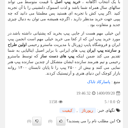
با یک انتخاب آگاهانه ،
خرید پیپ اصل
با قیمت متوسط می تواند
سالهای سال همراه شما باشد و لذت اسموک دلنشینی را با آن تجربه
کنید .اگر پیپ کش با تجربه ای هستید پس مطمئنا می دانید که چه
پیپی جهت خرید مدنظر دارید ، اگرچه همیشه می توان به دنبال چیزی
جدید و متفاوت بود .
این خیلی مهم هست از جایی پیپ بخرید که پشتیانی داشته باشد.در
مورد خرید پیپ این که از کجا می خرید خیلی مهم است انجمن پیپ
ایران و فروشگاه پایپ ژورنال با مدیریت ماسترو رحیمی
اولین طراح
و سازنده پیپ ایران
پیپ های ایرانی با برایر اصیل ایتالیایی به شما
تقدیم می کند ضمن اینکه
پیپ های دست ساز
که توسط ماسترو
رحیمی و تیم هنرمند سازنده ایشان متشکل از چندین سازنده پیپ هنر
نمایی می کنند و بیش از ۲۵۰۰ پیپ را تا پایان تابستان ۱۴۰۰ روانه
بازار کوچک این دنیای هنری و آرتیستیک کردند.
منبع :
پاسارکاد تاباک
1400/09/20
19:46:32
1158
5
/
0.0
تگهای خبر:
رپورتاژ
,
كیفیت
این مطلب نام را می پسندید؟
(0)
(0)