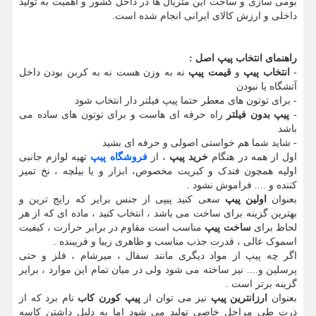
بومی سازی و ساخت این متریال ها در داخل کشور و اهمیت به تولید
داخلی و ارزش کالای ایرانی انجام شده است.
راهنمای انتخاب پیپ اصل
:
-
انتخاب پیپ
و
قیمت پیپ
نه به وزن هست نه به کربن بودن داخل
آتشگاه یا نبودن
- برای توتون های معطر حتما پیپ فیلتر دار انتخاب شود
-
پیپ بدون فیلتر
راه حرفه ای هاست و برای توتون های ساده می
باشد
- شاید شما هم خواستی اصولی و حرفه ای بشید
اول از همه در هنگام
خرید پیپ
، از
فروشگاه پیپ
تهیه لوازم جانبی
اولیه همچون فندک و کبریت مخصوص، ابزار و یا بیلچه ، نخ تمیز
کننده و .... فراموش نشود .
بعنوان
اولین پیپ
سعی کنید پیپی از جنس برایر که رایج ترین و
بهترین گزینه برای ساخت می باشد ، انتخاب کنید ، ماده ای که از هر
لحاظ برای
ساخت پیپ
مناسب است مقاوم در برابر حرارت ، کیفیت
اسموک عالی ، قدرت جذب مناسب و ظاهری زیبا و فریبنده .
اگر چه پیپ از مواد دیگری مانند سفال ، میرشام ، فلز و حتی
پرسلین و.... نیز ساخته می شود ولی در میان تمام این موارد ، برایر
گزینه برتر است .
بعنوان
ارزانترین پیپ
نیز می توان از
پیپ کورن کاب
نام برد که از
ذرت طی مراحل خاصی تولید می شود اما به دلیل داشتن کاسه