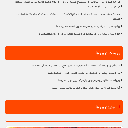
می خواهید وزیر ارتباطات را استیضاح کنید؟ این کار را انجام دهید اما دولت در مقابل استفاده
مردم از اینترنت کوتاه نمی آید
روایت دختر سردار حسینی مطلق از دو شهادت پدر از برگشت از مرگ در جنگ تا شناسایی با
انگشتر
پیام تسلیت عارف به مدیرعامل صندوق ضمانت سپرده ها
خط و نشان نبویان برای تیم مذاکره کننده مطالبه گری را رها نخواهیم کرد
پربحث ترین ها
خبرنگاران رزمندگانی هستند که مأموریت شان دفاع از اقتدار فرهنگی ملت است
عراقچی در پیامی درگذشت ابوالقاسم قاسم زاده را تسلیت گفت
پروژه استعفای رییس جمهور باردیگر روی میز تندروها
آیا تسلط ایران بر تنگه هرمز تنها با قدرت نظامی میسر است؟
جدیدترین ها