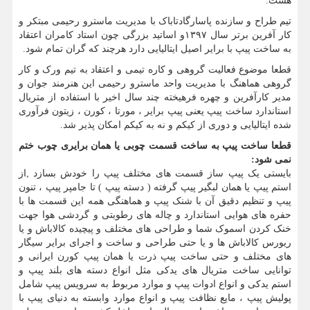
هست.
تیم طراح و سازنده پاسارگادتاباک با مدیریت ماسترو رحیمی مبتکر و
کار آفرین برتر سال ۱۳۹۷و اساتید بزرگی چون استاد کامران اعتقاد
به ساخت پیپ با برایر اصیل ایتالیایی دارد هرچند که گران تمام شود.
قطعا موضوع فعالیت گروهی و کاره تیمی و اعتقاد به تیم ورک و کار
گروهی هماهنگ با مدیریت واحد ماسترو رحیمی این هنرمند جوان و
مدیر کارآفرین و چهره فرهیخته چند سال اخیر با استفاده از متریال
استاندارد ساخت پیپ یعنی پیپ برایر ، مورتا ، کورن ، زیتون فرآوری
شده ایتالیایی و دوری از کیکم و نه به کیکم امکان پذیر شد.
قطعا ساخت پیپ به ساخت قسمت چوبی یا همان برایری چوب ختم
نمی شود:
بایستی یک پیپ ساز قسمت های مختلف پیپ را خودش بسازد ,از
استم پیپ یا همان لبگیر پیپ گرفته ( دسته پیپ ) تا جامپر پیپ ، تنون
پیپ و تنظیم دقیق آن با شنک پیپ و هماهنگی همه این قسمت ها با
حفره های هوایی استاندارد و چاله های رطوبتی و گردشی هوا جهت
خنک کردن اسموک شما و طراحی های مختلف و پیچیده کالاباش و یا
ریورس کالاباش ها و یا حتی طراحی و ساخت و اجرای برایر سیگار
های مختلف و حتی ساخت پیپ ذرت یا همان پیپ کورن ایرانی و
توانایی ساخت متریال های یدکی مثل انواع دسته های بلند پیپ و
استم یدکی و انواع ادوات پیپ و موارد مربوط به سرویس پیپ شامل
پولیش پیپ ، مایع نظافت پیپ و انواع موارد وابسته به دنیای پیپ با