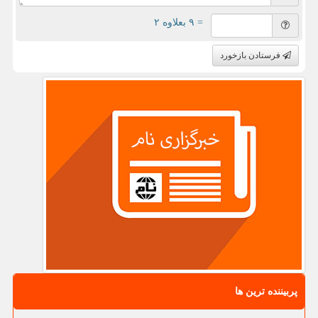
= ۹ بعلاوه ۲
فرستادن بازخورد
پربیننده ترین ها