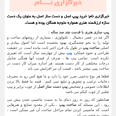
خبرگزاری نام: خرید پیپ اصل و دست ساز اصل به عنوان یک دست
سازه ارزشمند هنری همواره متوجه همگان بوده و هست.
پیپ سازی هنری با قدمت چند صد ساله
:
اگر چه در عصر دیجیتال ، تکنولوژی ، بسیاری از روشهای ساخت و
تولید را به نحو چشمگیری بهبود بخشیده است اما اصول بنیادی و
اصلی
ساخت پیپ
در طول یک قرن اخیر ثابت مانده است .در حقیقت
طراحی و نحوه عملکرد
پیپ
بیش از چهارصد سال است که تغییری
نکرده است .تمامی پیپ ها ، صرف از قیمت آنها همگی شامل
درجات مختلفی از کار دست هستند. هر اندازه میزان کار دست در
ساخت پیپی بیشتر باشد ، قیمت آن نیز افزایش می یابد .
قطعا هر نوع تدخینی ضرر خود را دارد و ما هیچ کس رو به مصرف
دخانیات ترغیب و تشویق و تبلیغ نمی کنیم . قصد ما فقط بالا بردن
اطلاعات عمومی و تشخیص
پیپ دست ساز اصل
از چوب برایر و پیپ
تقلبی از چوب کیکم می باشد.
همانطور که روز به روز دنیای ما به سمت ماشینی شدن پیش می
رود ، این مسئله که
ساخت پیپ
، یکی از معدود صنایع و هنرهایی
است که ماشینی کردن تمام مراحل ساخت آن غیر ممکن است ،
بیشتر به چشم می آید .