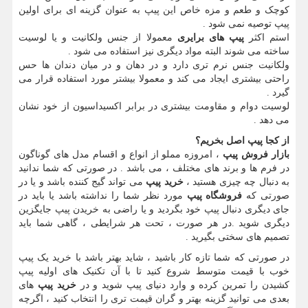
کوچک و طعم و مزه خاص این پیپ به عنوان گزینه ای برای اولین
پیپ توصیه نمی شود .
استم اکثر
پیپ های برایری
معمولا از جنس ولکانیت و یا لوسیت
ساخته می شوند البته مواد دیگری نیز استفاده می شود .
ولکانیت جنس نرم تری دارد و در دهان و در میان دندان ها حس
راحتی بیشتری ایجاد می کند و معمولا بیشتر مورد استفاده قرار می
گیرد .
لوسیت دوام و مقاومت بیشتری در برابر اکسیداسیون از خود نشان
می دهد .
از کجا پیپ اصل بخریم؟
بازار فروش پیپ
، امروزه مملو از انواع و اقسام مدل های گوناگون
در فرم ها و برند های مختلف ، می باشد . در صورتی که شما ندانید
به دنبال چه چیزی هستید ،
خرید پیپ
می تواند گیج کننده باشد و یا در
صورتی که
فروشگاه پیپ
مورد نظر شما را نداشته باشد یا باید در
جای دیگری دنبال پیپ خود بگردید و یا راضی به خریدن پیپ جایگزین
دیگری شوید .در هر صورت ، تحت هر شرایطی ، گاهی شما باید
تصمیم های سختی بگیرید .
در صورتی که شما تازه کار باشید ، شاید بهتر باشد با خرید یک پیپ
خوب با قیمت متوسط شروع کنید تا با آن تکنیک های اولیه پیپ
کشیدن را تمرین کرده و وارد دنیای پیپ شوید و در
خرید پیپ
های
بعدی می توانید گزینه بهتر و گران قیمت تری را انتخاب کنید ، اگرچه