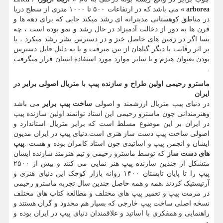
arborea »
می باشد که در ارتفاعات ۵۰۰ تا ۱۰۰۰ متری از سطح دریا
در مناطق کوهستانی مدیترانه ای رشد میکند جایی که برای دهه ها و
قرن ها به دور از دخالت آدمیزاد در حال رشد و نمو بوده است ، چه
بسا اگر در زمین های حاصل خیز و در دسترس بشر رشد میکرد ، یا
بر اثر رقابت با دیگر گیاهان از بین میرفت و یا به دلیل قابل دسترس
بودن بعنوان هیزم و یا سایر موارد مورد استفاده انسان قرار میگرفت
.
ماسترو رحیمی اولین طراح و سازنده پیپ با متریال اصولی برایر در
ایران
در دنیای پیپ متریال ارزشمند و اصولی
ساخت پیپ برایر
می باشد
وهنرمندانی چون ماسترو رحیمی این استاد توانمند اولین سازنده پیپ
در ایران بر این موضوع مسلط است که برایر متریال استاندارد و
اصولی ساخت پیپ دست ساز هنری است.دنیای پیپ در ایران مدیون
ایشان و انجمن پیپ و اساتیدی چون استاد کامران بوده و هست .
پیپ
های دست ساز
که توسط ماسترو رحیمی و تیم هنرمند سازنده ایشان
متشکل از چندین سازنده پیپ هنر نمایی می کنند و بیش از ۲۵۰۰
پیپ را تا پایان تابستان ۱۴۰۰ روانه بازار کوچک این دنیای هنری و
آرتیستیک کردند .همه و همه حاصل چندین سال تجربه ماسترو رحیمی
در مرمت پیپ و تعمیر پیپ های مختلف و مطالعه کتاب های مختلف
نسخه اصلی ساخت پیپ خارجی که بسیار هم محدود و گران هستند و
راهنمایی و همفکری با اساتید و علاقمندان دنیای پیپ در ایران بوده و