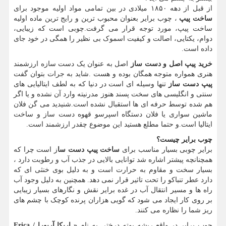
از قبل از دهه ۱۸۵۰ میلادی در بین تمامی مواد اولیه موجود برای
ساخت پیپ
، چوب برایر بعنوان محبوب ترین و رایج ترین ماده اولیه
ساخت پیپ، مورد توجه قرار می گرفت.چوبی است که زیبایی،
دوام، یکتایی، اصالت و کیفیت اسموک بی نظیر را همگی در خود جای
داده است.
خرید پیپ اصل و دست ساز
اصل به عنوان یک دست سازه ارزشمند
هنری همواره متوجه همگان بوده و هست .شاید به جرات بتوان گفت
پیپ دست ساز
تنها وسیله ای است در دنیا که به لطف ایتالیایی های
سنتی و انگلیسی های سخت پسند هنوز مدرنیته وارد آن نشده و یا اگر
هم شده توسط حرفه ای ها استقبال نشده است.شنیدید می گن فلان
ماشین سواری یا فلان دستگاه اسپرسو قهوه دست ساز و ساخت
ایتالیا است.و حتما مطلع هستید این موضوع چقدر ارزشمند است.
چوب برایر چیست؟
برایر چوبی بسیار مناسب برای
ساخت پیپ دست سا
ز است چرا که
همچنانچه پیشتر اشاره شد توانایی بالایی در جذب آب و رطوبت دارد ،
بسیار سخت و مقاوم به حرارت است و به دلیل بوی خنثی ای که
دارد عطر تنباکو را تحت تاثیر قرار نمی دهد. همچنین به دلیل وجود آب
راه ها و مسیر انتقال آب در غده برایر نقش و نگارهای بسیار زیبایی
بر روی کار ایجاد می شود که گویی هزاران پرنده کوچک با چشم های
ریز شما را نظاره می کنند.
چوب برایر در واقع ریشه بوته درختی به نام
«
اریکا آربورا
/ Erica