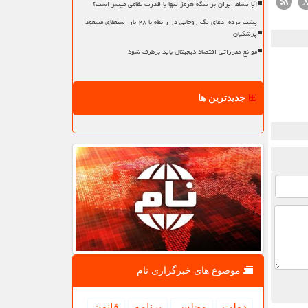
آیا تسلط ایران بر تنگه هرمز تنها با قدرت نظامی میسر است؟
پشت پرده ادعای یک روحانی در رابطه با ۲۸ بار استعفای مسعود
پزشکیان
موانع مقرراتی اقتصاد دیجیتال باید برطرف شود
جدیدترین ها
موضوع های خبرگزاری نام
دولت
مجلس
برنامه
قانون