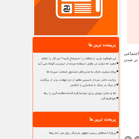
پربیننده ترین ها
مین اجتماعی
می خواهید وزیر ارتباطات را استیضاح کنید؟ این کار را انجام
 تر شدن
دهید اما دولت در مقابل استفاده مردم از اینترنت کوتاه نمی آید
پیام تسلیت عارف به مدیرعامل صندوق ضمانت سپرده ها
روایت دختر سردار حسینی مطلق از دو شهادت پدر از برگشت
از مرگ در جنگ تا شناسایی با انگشتر
خط و نشان نبویان برای تیم مذاکره کننده مطالبه گری را رها
نخواهیم کرد
پربحث ترین ها
پروژه استعفای رییس جمهور باردیگر روی میز تندروها