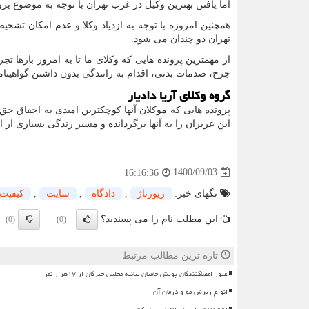
اما یافتن بهترین وکیل در غرب تهران با توجه به موضوع پ
همچنین امروزه با توجه به ازدیاد وکلا و عدم امکان تشخیص
تهران دو چندان می شود.
از مهمترین پرونده هایی که وکلای ما تا به امروز بارها ت
جرح، صدمات بدنی، اقدام به رانندگی بدون داشتن گواهینامه،
گروه وکلای آریا دادیار
پرونده هایی که موکلان آنها کوچکترین امیدی به احقاق حق 
این عزیزان را به آنها برگردانده و مسیر زندگی بسیاری ا
1400/09/03
16:16:36
تگهای خبر:
رپورتاژ
,
دادگاه
,
سایت
,
كیفیت
این مطلب نام را می پسندید؟
(0)
(0)
تازه ترین مطالب مرتبط
عبور امضاکنندگان پویش حامیان بیانیه مجلس خبرگان از ۱۷هزار نفر
انواع ریزش مو و درمان آن