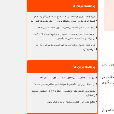
پربیننده ترین ها
می خواهید وزیر ارتباطات را استیضاح کنید؟ این کار را انجام
دهید اما دولت در مقابل استفاده مردم از اینترنت کوتاه نمی آید
پیام تسلیت عارف به مدیرعامل صندوق ضمانت سپرده ها
روایت دختر سردار حسینی مطلق از دو شهادت پدر از برگشت
از مرگ در جنگ تا شناسایی با انگشتر
خط و نشان نبویان برای تیم مذاکره کننده مطالبه گری را رها
نخواهیم کرد
ورد نظر
پربحث ترین ها
پروژه استعفای رییس جمهور باردیگر روی میز تندروها
ختلف در
 پیگیری
آیا تسلط ایران بر تنگه هرمز تنها با قدرت نظامی میسر است؟
پشت پرده ادعای یک روحانی در رابطه با ۲۸ بار استعفای مسعود
پزشکیان
موانع مقرراتی اقتصاد دیجیتال باید برطرف شود
ته و از