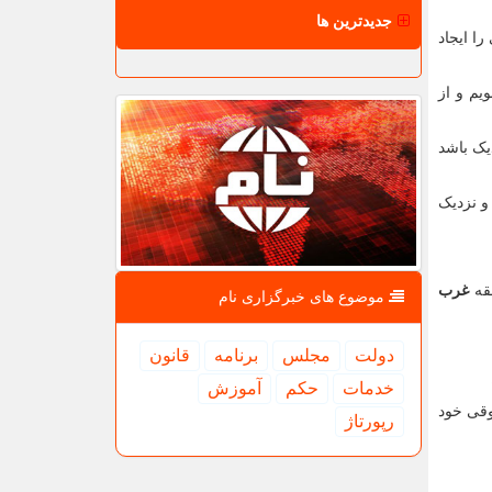
جدیدترین ها
ا ایجاد
یم و از
یک باشد
و نزدیک
قه
غرب
موضوع های خبرگزاری نام
دولت
مجلس
برنامه
قانون
خدمات
حكم
آموزش
وقی خود
رپورتاژ