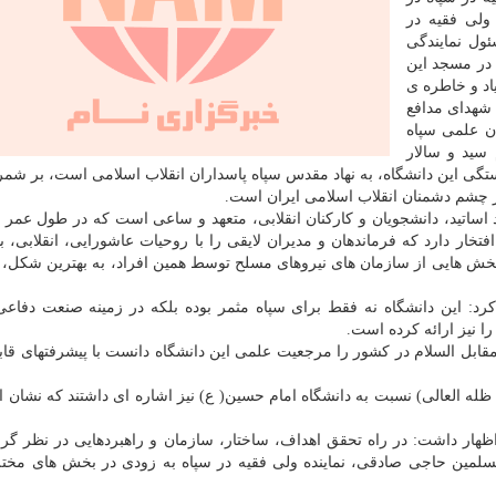
ولی فقیه در
ول نمایندگی
 در مسجد این
اد و خاطره ی
 دفاع مقدس و شهدای مدافع
ان علمی سپاه
 سید و سالار
تگی این دانشگاه، به نهاد مقدس سپاه پاسداران انقلاب اسلامی است، بر شمرد
 چشم دشمنان انقلاب اسلامی ایران است.
افتخار دارد که فرماندهان و مدیران لایقی را با روحیات عاشورایی، انقلابی، 
 بخش هایی از سازمان های نیروهای مسلح توسط همین افراد، به بهترین شکل، 
کرد: این دانشگاه نه فقط برای سپاه مثمر بوده بلکه در زمینه صنعت دفاع
ا نیز ارائه کرده است.
ابل السلام در کشور را مرجعیت علمی این دانشگاه دانست با پیشرفتهای قاب
له العالی) نسبت به دانشگاه امام حسین( ع) نیز اشاره ای داشتند که نشان ا
اظهار داشت: در راه تحقق اهداف، ساختار، سازمان و راهبردهایی در نظر گر
المسلمین حاجی صادقی، نماینده ولی فقیه در سپاه به زودی در بخش های مخت