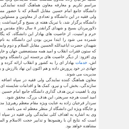
مراسم تکریم و معارفه معاون هماهنگ کننده نمایندگی 
دانشگاه جامع امام حسین مقابل السلام که با حضور مسئ
ولی فقیه در این دانشگاه و تعدادی از معاونین و مسئولین
دانشگاه برگزار شد، با تبریک هفته ی بسیج و گرامیداشت ی
دلاورمردان بسیج و شهدای گرانقدر ۸ سال
حرم و امنیت، از خاصیت های بهادار این دانشگاه، که یگ
شمرده می شود را ابتدا مزین بودن این دانشگاه به نام
شهیدان حضرت اباعبدالله الحسین مقابل السلام و دوم وابس
که ستون فقرات انقلاب و امید همه مستضعفین جهان و خار
اش،
خدمات
بهادار ای را به کشور و انقلاب ارائه کرده و 
جهادی در خود پرورش داده و هم اکنون این نهاد باارزش و
مدیریت می شوند.
معاون هماهنگ کننده نمایندگی ولی فقیه در سپاه اضافه 
سازندگی، بخش آب و نیرو، کمک ها و اقدامات شایسته ای ر
وی با اهمیت ترین هدف گذاری دانشگاه جامع امام حسین مق
امید است هرچه سریعتر، این هدف بزرگ، محقق شود.
سردار فرجیان زاده به عنایت ویژه مقام معظم رهبری( مد ظ
و جایگاه ویژه این دانشگاه از منظر معظم له می باشد.
وی به اشاره به اهداف کلی نمایندگی ولی فقیه در سپاه 
است که نتایج آن با رهنمودها و تدابیر حجت الاسلام و 
مشاهده خواهد بود.