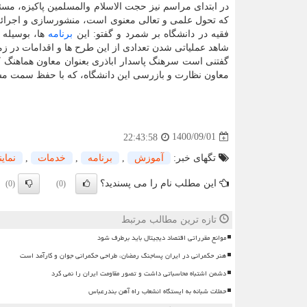
در ابتدای مراسم نیز حجت الاسلام والمسلمین پاکیزه، مسئو
که تحول علمی و تعالی معنوی است، منشورسازی و اجرائی ک
فقیه در دانشگاه بر شمرد و گفتو: این
برنامه
ها، بوسیله 
شاهد عملیاتی شدن تعدادی از این طرح ها و اقدامات در زم
گفتنی است سرهنگ پاسدار اباذری بعنوان معاون هماهنگ کن
معاون نظارت و بازرسی این دانشگاه، که با حفظ سمت مسئو
1400/09/01
22:43:58
تگهای خبر:
آموزش
,
برنامه
,
خدمات
,
نمای
این مطلب نام را می پسندید؟
(0)
(0)
تازه ترین مطالب مرتبط
موانع مقرراتی اقتصاد دیجیتال باید برطرف شود
هنر حکمرانی در ایران پساجنگ رمضان، طراحی حکمرانی جوان و کارآمد است
دشمن اشتباه محاسباتی داشت و تصور مقاومت ایران را نمی کرد
حملات شبانه به ایستگاه انشعاب راه آهن بندرعباس