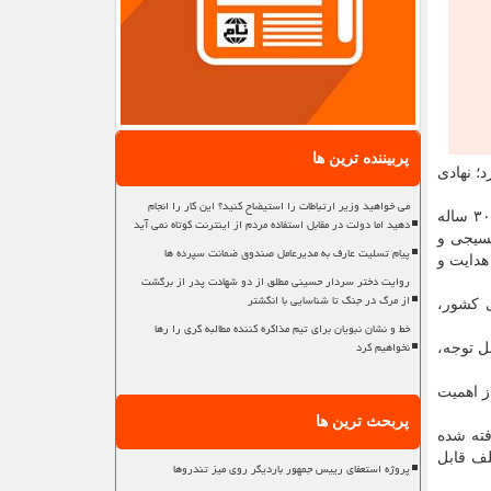
پربیننده ترین ها
؛ نهادی
می خواهید وزیر ارتباطات را استیضاح کنید؟ این کار را انجام
وی افزود: از دیگر خاصیت های برجسته این دانشگاه وجود اساتید، دانشجویان و کارکنان انقلابی، متعهد و ساعی است که در طول عمر ۳۰ ساله
دهید اما دولت در مقابل استفاده مردم از اینترنت کوتاه نمی آید
بسیجی و
پیام تسلیت عارف به مدیرعامل صندوق ضمانت سپرده ها
هدایت و
روایت دختر سردار حسینی مطلق از دو شهادت پدر از برگشت
از مرگ در جنگ تا شناسایی با انگشتر
ی کشور،
خط و نشان نبویان برای تیم مذاکره کننده مطالبه گری را رها
نخواهیم کرد
ل توجه،
ز اهمیت
پربحث ترین ها
فته شده
لف قابل
پروژه استعفای رییس جمهور باردیگر روی میز تندروها