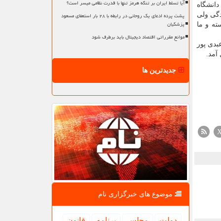
آیا تسلط ایران بر تنگه هرمز تنها با قدرت نظامی میسر است؟
دانشگاه
پشت پرده ادعای یک روحانی در رابطه با ۲۸ بار استعفای مسعود
دگی ولی
پزشکیان
ته و ما
موانع مقرراتی اقتصاد دیجیتال باید برطرف شود
بدی پور
آمد.
جدیدترین ها
موضوع های خبرگزاری نام
دولت
مجلس
برنامه
قانون