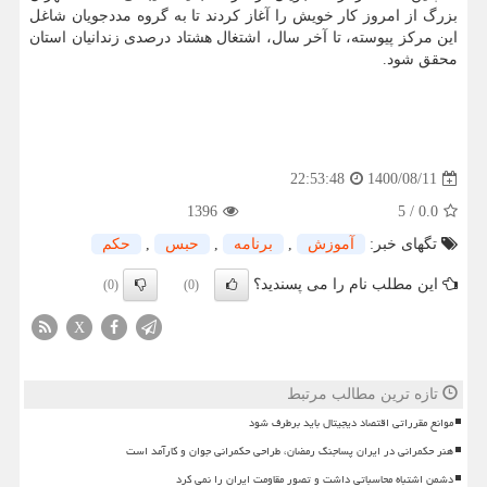
بزرگ از امروز کار خویش را آغاز کردند تا به گروه مددجویان شاغل
این مرکز پیوسته، تا آخر سال، اشتغال هشتاد درصدی زندانیان استان
محقق شود.
1400/08/11
22:53:48
1396
5
/
0.0
تگهای خبر:
آموزش
,
برنامه
,
حبس
,
حكم
این مطلب نام را می پسندید؟
(0)
(0)
X
تازه ترین مطالب مرتبط
موانع مقرراتی اقتصاد دیجیتال باید برطرف شود
هنر حکمرانی در ایران پساجنگ رمضان، طراحی حکمرانی جوان و کارآمد است
دشمن اشتباه محاسباتی داشت و تصور مقاومت ایران را نمی کرد