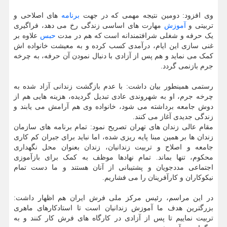
وی افزود: دومین نتیجه مهمی که در جهت
برنامه
های اصلاحی و
تربیتی و
آموزش
مهارت های اساسی زندگی رخ می دهد، فراگیری
یک حرفه و شغلی شرافتمندانه است که هم در مدت
حبس
علاوه بر
غنی سازی این ایام، درآمدی کسب کرده و به معیشت خانواده اش
کمک می نماید و هم پس از آزادی با دنبال نمودن آن حرفه، به چرخه
جرم بازنمی گردد.
رستمی همینطور بیان داشت: با عدم بازگشت زندانی آزاد شده به
چرخه جرم، او به شهروندی عادی تبدیل گردیده، هزینه هایی هم از
دوش جامعه برداشته می شود، خانواده وی هم آرامش می یابند و
زندگی جدیدی آغاز می کنند.
مقام عالی زندان های تهران تصریح نمود: تمام برنامه های سازمان
زندان ها بر همین مبنا پایه ریزی شده، اما نباید برای جبران کم کاری
جامعه و اصلاح و تربیت زندانیان، زندان بعنوان محل نگهداری
محکوم، تنها بماند. تمام نهادها موظف به کمک برای بازآموزی
اجتماعی مددجویان و پشتیبانی از آنان هستند و ما دست تمام
نیکوکاران و کارآفرینان را می فشاریم.
در این مراسم، رئیس مرکز ملی فرش ایران هم اظهار داشت:
بزرگترین هدف ما آموزش زندانیان است تا استادکارهای ماهری
تربیت نماییم تا پس از آزادی در کارگاه های فرش کار کنند و به