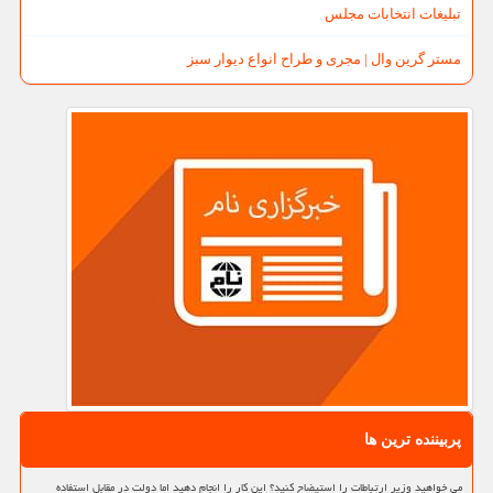
تبلیغات انتخابات مجلس
مستر گرین وال | مجری و طراح انواع دیوار سبز
پربیننده ترین ها
می خواهید وزیر ارتباطات را استیضاح کنید؟ این کار را انجام دهید اما دولت در مقابل استفاده