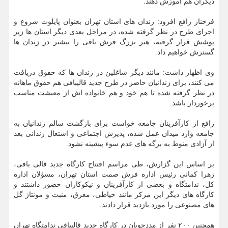
دیگران هم آموزش دهند.
فرحناز رافع افزود: زندان های استان تهران بعنوان پایلوت شروع و
اجرای طرح در نظر گرفته شده، در مراحل بعدی دیگر استان ها زیر
پوشش قرار گرفته، هنر بزرگ فرش بافی را بیشتر در زندان ها
گسترش خواهیم داد.
وی اظهار داشت: مانند دیگر شاغلین در زندان ها که حقوق دریافت
می کنند، برای زندانیان حاضر در طرح جدید قالیبافی هم حقوق ماهانه
در نظر گرفته شده تا هم خود و هم خانواده اش از معیشت مناسب
برخوردار باشد.
رافع از کارآفرینان جامعه خواست برای بازگشت سالم زندانیان به
جامعه وارد میدان عمل شده، پذیرش اجتماعی و اشتغال زندانی بعد
از آزادی منوط به برگه های عدم سوء پیشینه نشود.
بر اساس این گزارش، طی مراسم افتتاح کارگاه جدید قالی بافی،
زهرا کمانی رئیس اداره فرش صمت استان تهران، مسؤلان اداره
کل، ندامتگاه و بعضی از کارآفرینان و نیکوکاران حضور داشتند و
کارگاه های دیگر این مرکز مانند خیاطی، معرق، منبت و مونتاژ گل
های مصنوعی را مورد بازدید قرار دادند.
همچنین ۲۰۰ نفر از مددجویان در کارگاه جدید قالیبافی ندامتگاه تهران