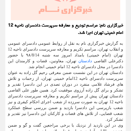
خبرگزاری نام: مراسم تودیع و معارفه سرپرست دادسرای ناحیه 12
امام خمینی تهران اجرا شد.
به گزارش خبرگزاری نام به نقل از روابط عمومی دادسرای عمومی
و انقلاب تهران، مراسم تكریم و معارفه سرپرست دادسرای ناحیه 12
تهران (امام خمینی) بامداد امروز سه شنبه ۹۸/8/14 با حضور
دكترعلی القاصی
دادستان
تهران، معاونین، قضات و كارمندان این
دادسرا در محل دادسرای ناحیه 12 امام خمینی انجام شد.
دادستان تهران در این نشست ضمن معرفی رحیم گل زاده به عنوان
سرپرست دادسرای ناحیه 12امام خمینی تهران، از زحمات و تلاش
های فرشاد غلامی منفرد در دوران تصدی در این دادسرا تقدیر و
تشكر و برای گل زاده آرزوی موفقیت كرد. همین طور علی القاصی
دادستان تهران پیش از مراسم تكریم و معارفه سرپرست دادسرای
ناحیه 12 تهران به صورت سرزده از شعب اجرای احكام كیفری و نیز
شعب بازپرسی این دادسرا بازدید و ضمن بررسی سطح عملكرد
شعب قضایی، از تلاش های قضات و كاركنان این دادسرا نیز تقدیر و
تشكر كرد.
وی در این بازدید از نزدیك با برخی مراجعین گفت و گو و ضمن