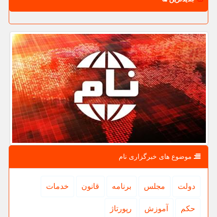
موضوع های خبرگزاری نام
دولت
مجلس
برنامه
قانون
خدمات
حكم
آموزش
رپورتاژ