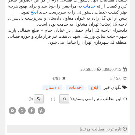
شنیدن مطالبات آنها، دستورات قضایی لازم را در این خصوص صادر
كردو كیفیت ارائه
خدمات
به مراجعین را جویا شد و برای بهبود هرچه
بهتر كیفیت خدمات دستوراتی را به سرپرست جدید
ابلاغ
نمود.
پیش از این گل زاده به عنوان معاون دادستان و سرپرست دادسرای
ناحیه 16 (بعثت) تهران مشغول به خدمت بوده است.
دادسرای ناحیه 12 امام خمینی در خیابان خیام - ضلع شمالی پارك
شهر - جنب سالن ورزشی شهدای هفت تیر قرار دارد و حوزه قضایی
منطقه 12 شهرداری تهران را شامل می شود.
1398/08/15
20:59:55
4791
5
/
5.0
تگهای خبر:
ابلاغ
,
خدمات
,
دادستان
این مطلب نام را می پسندید؟
(0)
(1)
X
تازه ترین مطالب مرتبط