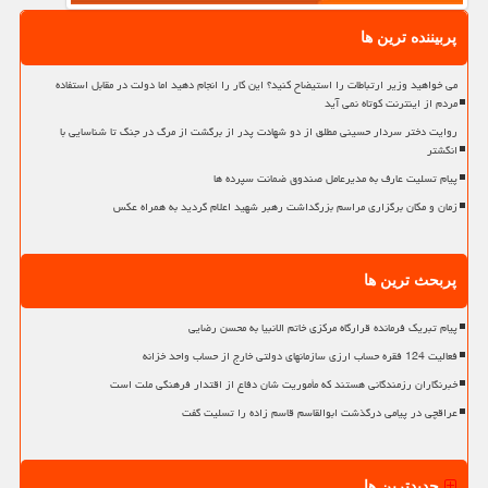
پربیننده ترین ها
می خواهید وزیر ارتباطات را استیضاح کنید؟ این کار را انجام دهید اما دولت در مقابل استفاده
مردم از اینترنت کوتاه نمی آید
روایت دختر سردار حسینی مطلق از دو شهادت پدر از برگشت از مرگ در جنگ تا شناسایی با
انگشتر
پیام تسلیت عارف به مدیرعامل صندوق ضمانت سپرده ها
زمان و مکان برگزاری مراسم بزرگداشت رهبر شهید اعلام گردید به همراه عکس
پربحث ترین ها
پیام تبریک فرمانده قرارگاه مرکزی خاتم الانبیا به محسن رضایی
فعالیت 124 فقره حساب ارزی سازمانهای دولتی خارج از حساب واحد خزانه
خبرنگاران رزمندگانی هستند که مأموریت شان دفاع از اقتدار فرهنگی ملت است
عراقچی در پیامی درگذشت ابوالقاسم قاسم زاده را تسلیت گفت
جدیدترین ها