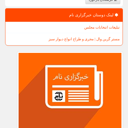
لینک دوستان خبرگزاری نام
تبلیغات انتخابات مجلس
مستر گرین وال | مجری و طراح انواع دیوار سبز