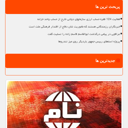
پربحث ترین ها
فعالیت 124 فقره حساب ارزی سازمانهای دولتی خارج از حساب واحد خزانه
خبرنگاران رزمندگانی هستند که مأموریت شان دفاع از اقتدار فرهنگی ملت است
عراقچی در پیامی درگذشت ابوالقاسم قاسم زاده را تسلیت گفت
پروژه استعفای رییس جمهور باردیگر روی میز تندروها
جدیدترین ها