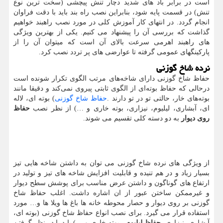
است در برابر باد های شدید دچار تنش پیچشی (سخت ترین نوع
تنش) در قسمت پایه شود، بنابراین نصب راه بند باید با دقت فراوان
انجام گردد. در انتهای کار آموزش کلی در مورد نصب راهبند خواهیم
گذاشت که بررسی آن را پیشنهاد می کنیم. یکی از بهترین ویژگی
های راهبند اهرمی سرعت بالای آن است که میتوان آن را از
پارکینگهای عمومی گرفته تا عوارضی های پر تردد نصب کرد.
نرده شاخ گوزنی
حفاظ شاخ گوزنی دارای شاخه‌های مرتب الگوی تکرار شونده است
درحالی که حفاظ بوته‌ای از الگوی ثابتی پیروی نمی‌کند و دقیقا مانند
بوته‌های خار، حالتی تو در تو دارند
.
حفاظ شاخ گوزنی
(
بوته ای، لاله
ای، آبشاری، لیلیوم، نیزاری، بوته خاری و …) از نظر نصب
حفاظ
روی دیوار
به دو دسته کلی تقسیم می شوند.
از ویژگی های نرده شاخ گوزنی می توان به داشتن شاخه هایی تیز
بسیار زیاد و در هم تنیده و قابلیت افزایش شاخه های تیز و تولید در
ارتفاع های گوناگون و داشتن عرض مناسب برای پوشش سطح دیوار
و غیرممکن ساختن عبور از ان اشاره داشت. اغلب حفاظ شاخ
گوزنی بر روی دیوار و حصار محوطه خانه ها باغ ها ویلا ها و… مورد
استفاده قرار می گیرد. برای نصب انواع حفاظ شاخ گوزنی (بوته ای،
آبشاری، نیزاری،
حفاظ لیلیوم
، بوته خاری و …) باید با در نظر گرفتن