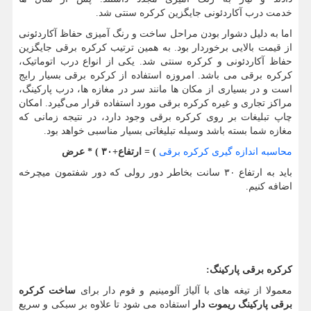
خدمت درب آکاردئونی جایگزین کرکره سنتی شد.
اما به دلیل دشوار بودن مراحل ساخت و رنگ آمیزی حفاظ آکاردئونی
از قیمت بالایی برخوردار بود. به همین ترتیب کرکره برقی جایگزین
حفاظ آکاردئونی و کرکره سنتی شد. یکی از انواع درب اتوماتیک،
کرکره برقی می باشد. امروزه استفاده از کرکره برقی بسیار رایج
است و در بسیاری از مکان ها مانند سر در مغازه ها، درب پارکینگ،
مراکز تجاری و غیره کرکره برقی مورد استفاده قرار می‌گیرد. امکان
چاپ تبلیغات بر روی کرکره برقی وجود دارد، در نتیجه زمانی که
مغازه شما بسته باشد وسیله تبلیغاتی بسیار مناسبی خواهد بود.
محاسبه اندازه گیری کرکره برقی
= (
ارتفاع+۳۰ ) * عرض
باید به ارتفاع ۳۰ سانت بخاطر دور رولی که دور شفتمون میچرخه
اضافه کنیم.
کرکره برقی پارکینگ
:
معمولا از تیغه های با آلیاژ آلومینیم و فوم دار برای
ساخت کرکره
برقی پارکینگ ریموت دار
استفاده می شود تا علاوه بر سبکی و سریع