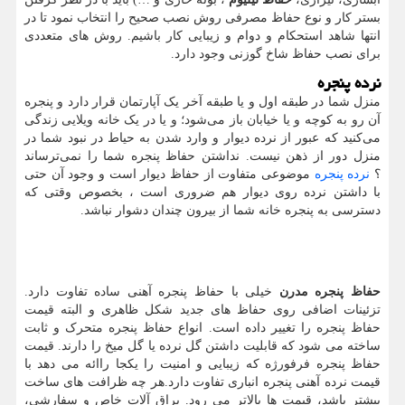
بستر کار و نوع حفاظ مصرفی روش نصب صحیح را انتخاب نمود تا در
انتها شاهد استحکام و دوام و زیبایی کار باشیم. روش های متعددی
برای نصب حفاظ شاخ گوزنی وجود دارد.
نرده پنجره
منزل شما در طبقه اول و یا طبقه آخر یک آپارتمان قرار دارد و پنجره
آن رو به کوچه و یا خیابان باز می‌شود؛ و یا در یک خانه ویلایی زندگی
می‌کنید که عبور از نرده دیوار و وارد شدن به حیاط در نبود شما در
منزل دور از ذهن نیست. نداشتن حفاظ پنجره شما را نمی‌ترساند
؟
نرده پنجره
موضوعی متفاوت از حفاظ دیوار است و وجود آن حتی
با داشتن نرده روی دیوار هم ضروری است ، بخصوص وقتی که
دسترسی به پنجره خانه شما از بیرون چندان دشوار نباشد.
حفاظ پنجره مدرن
خیلی با حفاظ پنجره آهنی ساده تفاوت دارد.
تزئینات اضافی روی حفاظ های جدید شکل ظاهری و البته قیمت
حفاظ پنجره را تغییر داده است. انواع حفاظ پنجره متحرک و ثابت
ساخته می شود که قابلیت داشتن گل نرده یا گل میخ را دارند. قیمت
حفاظ پنجره فرفورژه که زیبایی و امنیت را یکجا راائه می دهد با
قیمت نرده آهنی پنجره انباری تفاوت دارد.هر چه ظرافت های ساخت
بیشتر باشد، قیمت ها بالاتر می رود. یراق آلات خاص و سفارشی،