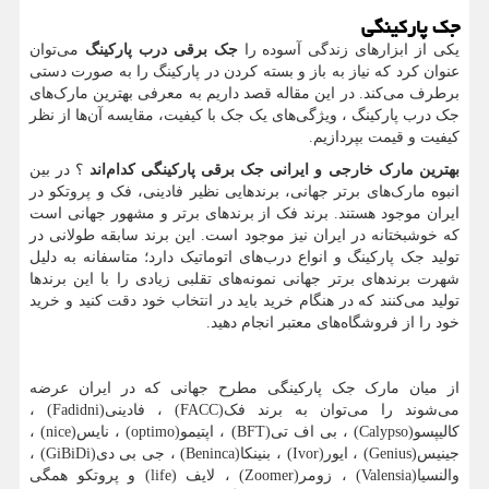
جک پارکینگی
یکی از ابزارهای زندگی آسوده را
جک برقی درب پارکینگ
می‌توان
عنوان کرد که نیاز به باز و بسته کردن در پارکینگ را به صورت دستی
برطرف می‌کند. در این مقاله قصد داریم به معرفی بهترین مارک‌های
جک درب پارکینگ ، ویژگی‌های یک جک با کیفیت، مقایسه آن‌ها از نظر
کیفیت و قیمت بپردازیم.
بهترین مارک خارجی و ایرانی جک برقی پارکینگی کدام‌اند
؟ در بین
انبوه مارک‌های برتر جهانی، برندهایی نظیر فادینی، فک و پروتکو در
ایران موجود هستند. برند فک از برندهای برتر و مشهور جهانی است
که خوشبختانه در ایران نیز موجود است. این برند سابقه طولانی در
تولید جک پارکینگ و انواع درب‌های اتوماتیک دارد؛ متاسفانه به دلیل
شهرت برندهای برتر جهانی نمونه‌های تقلبی زیادی را با این برندها
تولید می‌کنند که در هنگام خرید باید در انتخاب خود دقت کنید و خرید
خود را از فروشگاه‌های معتبر انجام دهید.
از میان مارک جک پارکینگی مطرح جهانی که در ایران عرضه
می‌شوند را می‌توان به برند فک
(FACC)
، فادینی
(Fadidni)
،
کالیپسو
(Calypso)
، بی اف تی
(BFT)
، اپتیمو
(optimo)
، نایس
(nice)
،
جینیس
(Genius)
، ایور
(Ivor)
، بنینکا
(Beninca)
، جی بی دی
(GiBiDi)
،
والنسیا
(Valensia)
، زومر
(Zoomer)
، لایف
(life)
و پروتکو همگی