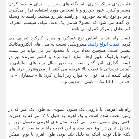
ها، ورودی مراکز اداری، ایستگاه های مترو و… برای مسدود کردن
مسیر و کنترل عبور خودرو و یا اشخاص مورد استفاده قرار می‌گیرند
و در دو نوع راه بند خودرویی و راهبند نفر رو هستند. راهبند به وسیله
ای گفته می شود که معمولا شامل یک بدنه، میله، سیستم محرک،
فنر تعادل و مرکز کنترل می باشد.
قیمت راه بند بر اساس نوع عملکرد و میزان کارکرد تعریف می
گردد
.
قیمت انواع راهبند
هیدرولیکی نسبت به مدل های الکترومکانیک
بیشتر است. همچنین تعداد تردد نا محدود نیز می تواند در قیمت
راهبند پارکینگ تغییر ایجاد نماید. البته برند و کشور سازنده نیز در
قیمت گذاری تاثیر گذار است. به طور مثال برند های ایتالیایی یا
آلمانی تولیداتی با قیمت بالا عرضه می کنند. از معروفترین برند های
تولید کننده آن می توان به موارد زیر اشاره کرد: بتا – سیماران – بی
اف تی
BFT –
فک – نایس – فادینی و
…
راه بند اهرمی
یا بازویی یک ستون عمودی به طول یک متر که در
زمین نصب شده است و یک اهرم به طول ۸-۲ متر که به صورت
افقی روی ستون نصب می گردد. مدل های اهرمی معمول ترین و
متداول ترین در نوع خود بوده و این قیمت راهبند مناسب تر است.
نکته قابل توجه اینکه به دلیل بلند بودن طول اهرم یا بوم، ممکن