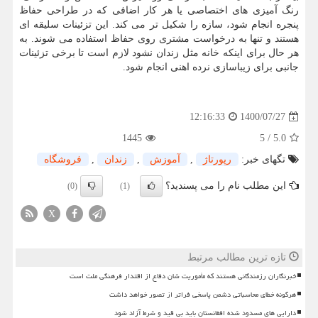
رنگ آمیزی های اختصاصی یا هر کار اضافی که در طراحی حفاظ
پنجره انجام شود، سازه را شکیل تر می کند. این تزئینات سلیقه ای
هستند و تنها به درخواست مشتری روی حفاظ استفاده می شوند. به
هر حال برای اینکه خانه مثل زندان نشود لازم است تا برخی تزئینات
جانبی برای زیباسازی نرده اهنی انجام شود.
1400/07/27
12:16:33
1445
5
/
5.0
تگهای خبر:
رپورتاژ
,
آموزش
,
زندان
,
فروشگاه
این مطلب نام را می پسندید؟
(0)
(1)
X
تازه ترین مطالب مرتبط
خبرنگاران رزمندگانی هستند که مأموریت شان دفاع از اقتدار فرهنگی ملت است
هرگونه خطای محاسباتی دشمن پاسخی فراتر از تصور خواهد داشت
دارایی های مسدود شده افغانستان باید بی قید و شرط آزاد شود