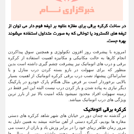
در ساخت کرکره برقی برای مغازه علاوه بر تیغه فوم دار می توان از
تیغه های اکسترود یا توخالی که به صورت متداول استفاده میشوند
بهره جست.
امروزه با پیشرفت روز افزون تکنولوژی و همچنین سوق پیداکردن
انجام کارها به حالت مکانیکی و مکانیزه اهمیت استفاده از کرکره
برقی و درب های اتوماتیک نیز پیشرفت چشم گیری داشته است بدین
منظور که برای سهولت در بازو بسته کردن درب منازل و یا
سایراماکن پیشنهاد نصب درب برقی کرکره اتوماتیک از اهمیت بسیار
بالایی برخوردار است بر فرض مثال هنگام پارک خودرو در پارکینگ
دیگر نیازی به پیاده شدن و باز کردن درب نیست البته این امر فقط در
زمینه سهولت افراد محدود نمیشود بلکه امنیت بالا نیز از بارز ترین
ویژگی های درب اتوماتیک میباشد.
کرکره برقی اتوماتیک
در گذشته نه چندان دور در خیابان های شهر شاهد کرکره های دستی
مغازه ها بودیم، کرکره دستی از آهن ساخته میشد به همین دلیل به
مرور زمان ظاهر زیبای خود را در برابر وزش باد و باران از دست می
دادند و نیاز به رنگ آمیزی مجدد داشتند. پس از سال ها