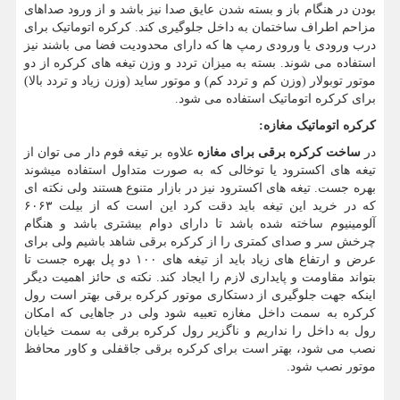
بودن در هنگام باز و بسته شدن عایق صدا نیز باشد و از ورود صداهای
مزاحم اطراف ساختمان به داخل جلوگیری کند. کرکره اتوماتیک برای
درب ورودی یا ورودی رمپ ها که دارای محدودیت فضا می باشند نیز
استفاده می شوند. بسته به میزان تردد و وزن تیغه های کرکره از دو
موتور توبولار (وزن کم و تردد کم) و موتور ساید (وزن زیاد و تردد بالا)
برای کرکره اتوماتیک استفاده می شود.
کرکره اتوماتیک مغازه
:
در
ساخت کرکره برقی برای مغازه
علاوه بر تیغه فوم دار می توان از
تیغه های اکسترود یا توخالی که به صورت متداول استفاده میشوند
بهره جست. تیغه های اکسترود نیز در بازار متنوع هستند ولی نکته ای
که در خرید این تیغه باید دقت کرد این است که از بیلت ۶۰۶۳
آلومینیوم ساخته شده باشد تا دارای دوام بیشتری باشد و هنگام
چرخش سر و صدای کمتری را از کرکره برقی شاهد باشیم ولی برای
عرض و ارتفاع های زیاد باید از تیغه های ۱۰۰ دو پل بهره جست تا
بتواند مقاومت و پایداری لازم را ایجاد کند. نکته ی حائز اهمیت دیگر
اینکه جهت جلوگیری از دستکاری موتور کرکره برقی بهتر است رول
کرکره به سمت داخل مغازه تعبیه شود ولی در جاهایی که امکان
رول به داخل را نداریم و ناگزیر رول کرکره برقی به سمت خیابان
نصب می شود، بهتر است برای کرکره برقی جاقفلی و کاور محافظ
موتور نصب شود.