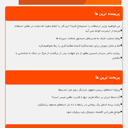
پربیننده ترین ها
می خواهید وزیر ارتباطات را استیضاح کنید؟ این کار را انجام دهید اما دولت در مقابل استفاده
مردم از اینترنت کوتاه نمی آید
پیام تسلیت عارف به مدیرعامل صندوق ضمانت سپرده ها
خط و نشان نبویان برای تیم مذاکره کننده مطالبه گری را رها نخواهیم کرد
روایت دختر سردار حسینی مطلق از دو شهادت پدر از برگشت از مرگ در جنگ تا شناسایی با
انگشتر
پربحث ترین ها
پروژه استعفای رییس جمهور باردیگر روی میز تندروها
آیا تسلط ایران بر تنگه هرمز تنها با قدرت نظامی میسر است؟
پشت پرده ادعای یک روحانی در رابطه با ۲۸ بار استعفای مسعود پزشکیان
موانع مقرراتی اقتصاد دیجیتال باید برطرف شود