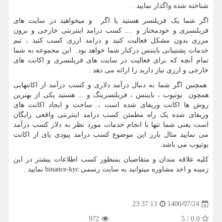
شناخته شده واگذار نمایید .
اگر شما یک فریلنسر هستید یا اگر و میخواهید در سایت های
فریلنسری و خودمختار و .... کسب درامد اینترنتی خارجی و برون
مرزی بدون مشکل فعالیت کنید و درامد ارزی کسب کنید ، تیم
خدمات پشتیبانی بایننس درکنار شما خواهد بود. این مجموعه به شما
تمام آنچه که برای فعالیت در سایت های فریلنسری و اکانت های
خارجی و ارزی نیاز دارید را ارائه می دهد .
همچنین اگر شما به دنبال درآمد دلاری و کسب درآمد از اکانتهایی
همچون یوتیوب ، بایننس ، فریلنسرینگ و ... هستید یکی از بهترین
روش ها اکانت وریفای شده است ،. ساخت و ایجاد اکانت های
وریفای شده یک راه مطمئن کسب درامد اینترنتی واقعی رایگان
است یعنی شما تنها با انجام خدمات مورد نظر به دلار کسب درآمد
می نمایید مثال بارز این موضوع کسب درامد پیودی پای از اکانت
یوتیوب می باشد.
کلیه علاقه مندان و متقاضیان بمنظور کسب اطلاعات بیشتر در این
زمینه و اخذ مشاوره میتوانید به سایت رسمی
binance-kyc
نمایید .
1400/07/24
23:37:13
972
5
/
0.0