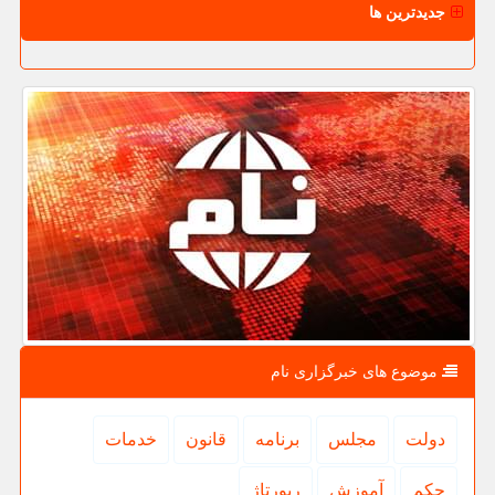
جدیدترین ها
موضوع های خبرگزاری نام
دولت
مجلس
برنامه
قانون
خدمات
حكم
آموزش
رپورتاژ