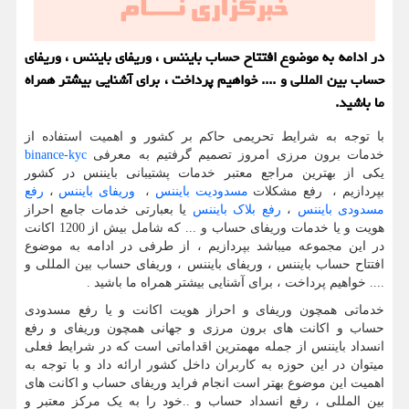
در ادامه به موضوع افتتاح حساب بایننس ، وریفای بایننس ، وریفای
حساب بین المللی و .... خواهیم پرداخت ، برای آشنایی بیشتر همراه
ما باشید.
با توجه به شرایط تحریمی حاکم بر کشور و اهمیت استفاده از
خدمات برون مرزی امروز تصمیم گرفتیم به معرفی
binance-kyc
یکی از بهترین مراجع معتبر خدمات پشتیبانی بایننس در کشور
بپردازیم ، رفع مشکلات
مسدودیت بایننس
،
وریفای بایننس
،
رفع
مسدودی بایننس
،
رفع بلاک بایننس
یا بعبارتی خدمات جامع احراز
هویت و یا خدمات وریفای حساب و ... که شامل بیش از 1200 اکانت
در این مجموعه میباشد بپردازیم ، از طرفی در ادامه به موضوع
افتتاح حساب بایننس ، وریفای بایننس ، وریفای حساب بین المللی و
.... خواهیم پرداخت ، برای آشنایی بیشتر همراه ما باشید .
خدماتی همچون وریفای و احراز هویت اکانت و یا رفع مسدودی
حساب و اکانت های برون مرزی و جهانی همچون وریفای و رفع
انسداد بایننس از جمله مهمترین اقداماتی است که در شرایط فعلی
میتوان در این حوزه به کاربران داخل کشور ارائه داد و با توجه به
اهمیت این موضوع بهتر است انجام فراید وریفای حساب و اکانت های
بین المللی ، رفع انسداد حساب و ..خود را به یک مرکز معتبر و