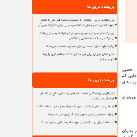
پربیننده ترین ها
می خواهید وزیر ارتباطات را استیضاح کنید؟ این کار را انجام
دهید اما دولت در مقابل استفاده مردم از اینترنت کوتاه نمی آید
روایت دختر سردار حسینی مطلق از دو شهادت پدر از برگشت
از مرگ در جنگ تا شناسایی با انگشتر
پیام تسلیت عارف به مدیرعامل صندوق ضمانت سپرده ها
خط و نشان نبویان برای تیم مذاکره کننده مطالبه گری را رها
نخواهیم کرد
ست ، حضور
هایی که
پربحث ترین ها
وره های
خبرنگاران رزمندگانی هستند که مأموریت شان دفاع از اقتدار
ی‌تواند
فرهنگی ملت است
عراقچی در پیامی درگذشت ابوالقاسم قاسم زاده را تسلیت گفت
پروژه استعفای رییس جمهور باردیگر روی میز تندروها
آیا تسلط ایران بر تنگه هرمز تنها با قدرت نظامی میسر است؟
بعنوان
ه گذاری