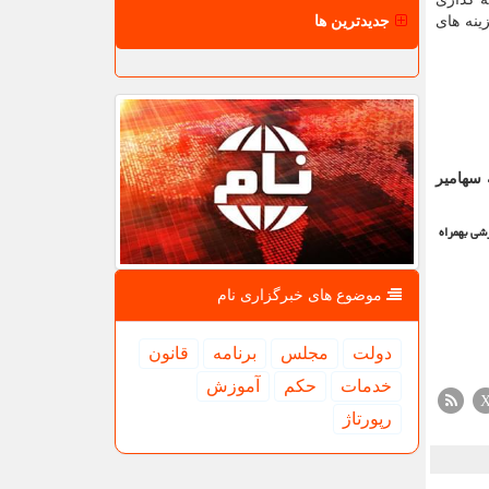
جدیدترین ها
گزینه های
 سهامیر
شی بهمراه
موضوع های خبرگزاری نام
دولت
مجلس
برنامه
قانون
خدمات
حكم
آموزش
رپورتاژ