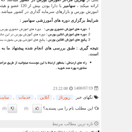
ارائه میکند ،
سهامیر
با دارا بودن ب
اموزش بورس و بازارهای سرمایه گذاری در کشور میباشد.
شرایط برگزاری دوره های آمورزشی سهامیر :
دوره های اموزش حضوری بورس :
دوره های اموزش حضوری بورس در 
دوره های اموزش انلاین بورس :
دوره های آموزش بورس در این حالت
پکیج های اموزش افلاین بورس :
پکیج های اموزشی بورس بصورت بسته
نتیجه گیری : طبق بررسی های انجام شده پیشنهاد ما به
است.
راه های ارتباطی : بمنظور ارتباط با این موسسه میتوانید از طریق 
مشاوره بهره مند شوید .
1400/07/19
23:22:08
تگهای خبر:
رپورتاژ
,
آنلاین
,
خدمات
,
سایت
این مطلب نام را می پسندید؟
(0)
(0)
تازه ترین مطالب مرتبط
عراقچی در پیامی درگذشت ابوالقاسم قاسم زاده را تسلیت گفت