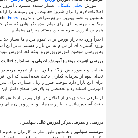
، اموزش
تحلیل تکنیکال
بسیار شنیده میشود ، امروز د
اطلاعات لازم را برای شروع فعالیت دراین زمینه ها را ارائه
همچنین به شما بهترین مرجع طراحی و تدوین
Forex
obot
میکنیم ، موسسه ای برای تمام اینده نگر هایی که بفکر 
همچنین افزودن سرمایه خود هستند معرفی مینماییم .
اخیرا‌ً ورود به بازار بورس برای عموم مردم ما بسیار جذا
ورود گسترده ای از مردم به این بازار هستیم. بنابر این امر
به بررسی موضوع اموزش بورس و اینکه کجا اموزش ببینیم ب
بررسی اهمیت موضوع آموزش اصولی و استاندارد فعالیت 
فعالیت و حضور بیش از 45 میلیون نف
تعداد انبوه از سرمایه گذاران باعث شده است که این اف
برای این بازار دارد موجب ضرر و زیان بسیاری برای سرمایه
اموزشی استاندارد و تخصصی به بالارفتن سطح دانش این ا
از طرفی تعداد زیادی از فعالان در بازار بورس از دانش ک
باعث آسیب‌رساندن به بازار سرمایه و ضرر و زیان مالی زیا
بررسی و معرفی مرکز آموزش عالی سهامیر :
موسسه سهامیر
و همچنین طبق نظرات کاربران و عموم ا
یکی از
بهترین مراکز اموزش بورس در کشور
میباشد که د