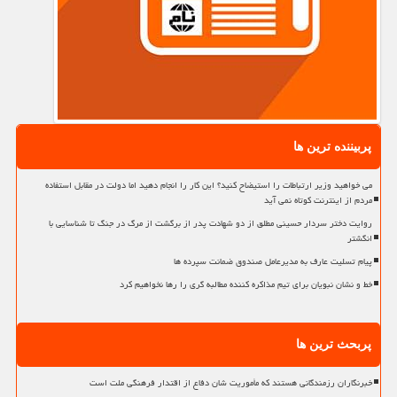
پربیننده ترین ها
می خواهید وزیر ارتباطات را استیضاح کنید؟ این کار را انجام دهید اما دولت در مقابل استفاده
مردم از اینترنت کوتاه نمی آید
روایت دختر سردار حسینی مطلق از دو شهادت پدر از برگشت از مرگ در جنگ تا شناسایی با
انگشتر
پیام تسلیت عارف به مدیرعامل صندوق ضمانت سپرده ها
خط و نشان نبویان برای تیم مذاکره کننده مطالبه گری را رها نخواهیم کرد
پربحث ترین ها
خبرنگاران رزمندگانی هستند که مأموریت شان دفاع از اقتدار فرهنگی ملت است