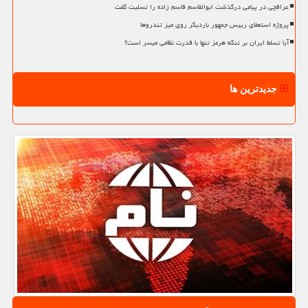
عراقچی در پیامی درگذشت ابوالقاسم قاسم زاده را تسلیت گفت
پروژه استعفای رییس جمهور باردیگر روی میز تندروها
آیا تسلط ایران بر تنگه هرمز تنها با قدرت نظامی میسر است؟
جدیدترین ها