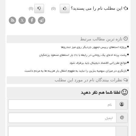
این مطلب نام را می پسندید؟
(0)
(0)
X
تازه ترین مطالب مرتبط
پروژه استعفای رییس جمهور باردیگر روی میز تندروها
پشت پرده ادعای یک روحانی در رابطه با ۲۸ بار استعفای مسعود پزشکیان
موانع مقرراتی اقتصاد دیجیتال باید برطرف شود
بازنگری در میزان سهمیه بنزین را نباید به مفهوم انتقال بار هزینه ها به مردم دانست
نظرات بینندگان نام در مورد این مطلب
لطفا شما هم
نظر دهید