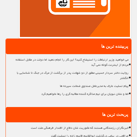
پربیننده ترین ها
می خواهید وزیر ارتباطات را استیضاح کنید؟ این کار را انجام دهید اما دولت در مقابل استفاده
مردم از اینترنت کوتاه نمی آید
روایت دختر سردار حسینی مطلق از دو شهادت پدر از برگشت از مرگ در جنگ تا شناسایی با
انگشتر
پیام تسلیت عارف به مدیرعامل صندوق ضمانت سپرده ها
خط و نشان نبویان برای تیم مذاکره کننده مطالبه گری را رها نخواهیم کرد
پربحث ترین ها
خبرنگاران رزمندگانی هستند که مأموریت شان دفاع از اقتدار فرهنگی ملت است
عراقچی در پیامی درگذشت ابوالقاسم قاسم زاده را تسلیت گفت