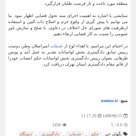
منطقه مورد تاخت و تاز فرصت طلبان قرارگیرد.
ستایشی با اشاره به اهمیت اجرای سند تحول قضایی اظهار نمود: ما
می توانیم با پیش گیری از وقوع جرم و اصلاح ذات البین و استفاده
ازظرفیت های شورای حل اختلاف در دعاوی، با صلح و سازش باور
عمومی را نسبت به کار قضایی ارتقاء دهیم.
در اختتام این مراسم، با اهداء لوح از
خدمات
امیراصلان وطن دوست
رییس سابق دادگستری بخش لواسانات تقدیر به عمل آمد و یونس
طرهانی بعنوان رییس دادگستری بخش لواسانات حکم انتصاب خودرا
از قائم مقام دادگستری استان تهران دریافت کرد.
منبع:
namna.ir
1400/06/15
11:17:20
1450
5
/
0.0
تگهای خبر:
حكم
,
خدمات
,
دادگستری
,
دستگاه