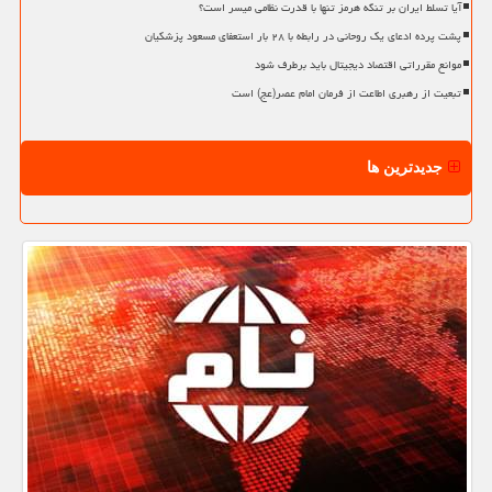
آیا تسلط ایران بر تنگه هرمز تنها با قدرت نظامی میسر است؟
پشت پرده ادعای یک روحانی در رابطه با ۲۸ بار استعفای مسعود پزشکیان
موانع مقرراتی اقتصاد دیجیتال باید برطرف شود
تبعیت از رهبری اطاعت از فرمان امام عصر(عج) است
جدیدترین ها