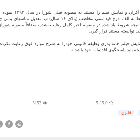
۵- در مصوبه اخیر، شورای صدور پروانه نمایش شروط اكران و نمای
حالیست كه مصوبه سال ۱۳۹۳ نمایش این فیلم را مشروط به الف: درج قید سنی مخاطب (بالای ۱۶ سال) ب: تعد
 نتیجه شروط یاد شده در مصوبه اخیر كامل رعایت نشده، مضافاً مصوبه شورا
ایش فیلم خانه پدری وظیفه قانونی خودرا به شرح موارد فوق رعایت نكرد
جه باید پاسخگوی اقدامات خود باشد.»
5152
5
/
5.0
,
قانون
X