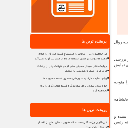
پربیننده ترین ها
له روال
می خواهید وزیر ارتباطات را استیضاح کنید؟ این کار را انجام
دهید اما دولت در مقابل استفاده مردم از اینترنت کوتاه نمی آید
ث و بررسی
ی نمایش
روایت دختر سردار حسینی مطلق از دو شهادت پدر از برگشت
از مرگ در جنگ تا شناسایی با انگشتر
پیام تسلیت عارف به مدیرعامل صندوق ضمانت سپرده ها
ته بلكه ۵ نفر از ۹ نفر نحوه اكران را متوجه
خط و نشان نبویان برای تیم مذاکره کننده مطالبه گری را رها
نخواهیم کرد
مایش، علی القاعده حق واگذاری مسئولیت را به یك نفر نداشته و می بایست به وظیفه قانونی خود به شرح مذكور در ماده ۳ بخشنامه
پربحث ترین ها
بیننده و
خبرنگاران رزمندگانی هستند که مأموریت شان دفاع از اقتدار
 رعایت كرده و نه رئیس
فرهنگی ملت است