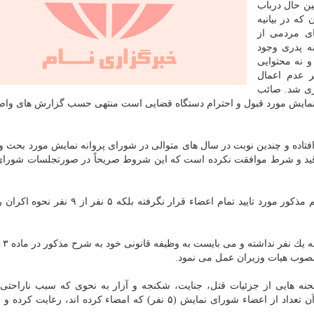
ین حال درباب
كه در بیانیه
ای مردمی از
ه پدری وجود
و نه محتوایی
 عدم اعمال
ری شد. صائب
مایش مورد قبول و احترام دستگاه قضایی است منتهی حسب گزارش های واص
مایش آن به جریان افتاده و چندین نوبت در سال های متوالی در شورای پروانه نمایش مورد بح
ن قید و شرط موافقت نكرده است كه این شروط صریحاً در صورتجلسات شورا
۲- در مصوبه اخیر شورای صدور پروانه نمایش، پخش فیلم مذكور مورد تایید تمام اعضاء قرار نگرف
۳- شورای ن
ر «نشان دادن صحنه هایی از جزئیات قتل، جنایت، شكنجه و آزار به نحوی كه سبب ناراحتی 
بدآموزی گردد، ممنوع است» كه این مقرره قانونی را نه آن تعداد از اعضاء شورای نمایش (۵ نفر) كه امضاء كرده اند،