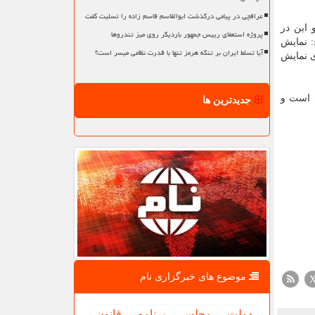
عراقچی در پیامی درگذشت ابوالقاسم قاسم زاده را تسلیت گفت
ش فیلم را مستند به مصوبه قبلی شورا در سال ۱۳۹۳ نموده و این در
پروژه استعفای رییس جمهور باردیگر روی میز تندروها
یل تماسهای بدنی ج: نمایش
آیا تسلط ایران بر تنگه هرمز تنها با قدرت نظامی میسر است؟
ی نمایش
ه است و
جدیدترین ها
موضوع های خبرگزاری نام
دولت
مجلس
برنامه
قانون