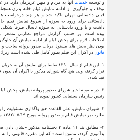
و توسعه
خدمات
آنها به مردم و میهن عزیزمان دارد. در ع
توقف و جلوگیری از ادامه نمایش فیلم خانه پدری همچنان 
قبلی دادستانی تهران تاكید شد و هر چند درخواست ه
دادستانی برای ورود به سوژه از شروع نمایش فیلم خان
داشت و با ورود دادستانی به سوژه تابحال صرفاً شكلی 
بوده است. بر حسب گزارش مراجع نظارتی مشعر بر
اصلاحات لازم برای پخش فیلم از ادامه نمایش آن جلوگی
بودن نظر بخش های مسئول درباب صدور پروانه ساخت و ن
قانون
در اكران این فیلم بطور كامل طی نشده است زیرا:
۱- این فیلم از سال ۱۳۹۰ تقاضا برای ن
قرار گرفته ولی هیچ گاه شورای مذكور با اكران آن بدو
قید شده.
رئیس سازمان سینمایی كشور نموده اند.
نظارت بر نمایش فیلم و صدور پروانه مورخ ۱۳۸۲/۰۵/۱۹ مصوب هیات وزیران عمل می نمود.
۴- مطابق بند ۱۱ ماده ۳ بخشنامه مذكو
سازمان سینمایی كشور.