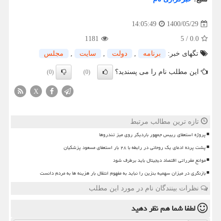
1400/05/29
14:05:49
1181
5
/
0.0
تگهای خبر:
برنامه
,
دولت
,
سایت
,
مجلس
این مطلب نام را می پسندید؟
(0)
(0)
X
تازه ترین مطالب مرتبط
پروژه استعفای رییس جمهور باردیگر روی میز تندروها
پشت پرده ادعای یک روحانی در رابطه با ۲۸ بار استعفای مسعود پزشکیان
موانع مقرراتی اقتصاد دیجیتال باید برطرف شود
بازنگری در میزان سهمیه بنزین را نباید به مفهوم انتقال بار هزینه ها به مردم دانست
نظرات بینندگان نام در مورد این مطلب
لطفا شما هم
نظر دهید