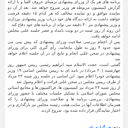
برنامه های هر یک از وزرای پیشنهادی برمبنای حروف الفبا و با ارائه
گزارش کمیسیون مربوطه هر وزیر شروع خواهد شد. بعد از آن دو
نماینده موافق و دو نماینده مخالف که هر کدام ۱۵ دقیقه فرصت
خواهند داشت به ارائه دیدگاه های خود درباب وزیر پیشنهادی بپردازند
و وزیر پیشنهادی نیز ۳۰ دقیقه می تواند از برنامه های خود دفاع کند.
این روند از روز شنبه در دو نوبت بامداد و عصر جلسه علنی مجلس
ادامه خواهد یافت.
پس از اختتام بررسی صلاحیت وزرای پیشنهادی که پیش بینی می
شود حدود ۴ روز به طول بیانجامد، رأی گیری کلی برای وزرای
پیشنهادی در صحن علنی انجام و نتایج آن در آن جلسه اعلام خواهد
شد.
گفتنی است، حجت الاسلام سید ابراهیم رئیسی رییس جمهور روز
چهارشنبه (۲۰ مرداد) در نامه ای به رییس مجلس اسامی ۱۹ وزیر
پیشنهادی خودرا اعلام نمود. این اسامی در جلسه روز شنبه ۲۳ مرداد
از طرف رییس مجلس در صحن علنی قرائت و اعلام وصول شد.
از روز شنبه ۲۳ مرداد نیز کمیسیون ها، فراکسیون ها و مجامع استانی
مجلس شورای اسلامی با تشکیل جلسات مختلف با حضور وزرای
پیشنهادی، بررسی برنامه ها و صلاحیت وزرای پیشنهادی را که
همزمان اطلاعات آنها در سایت هیئت رئیسه مجلس نیز بارگذاری و در
اختیار نمایندگان قرار داده شده بود، شروع کردند.
منبع:
خبرگزاری نام