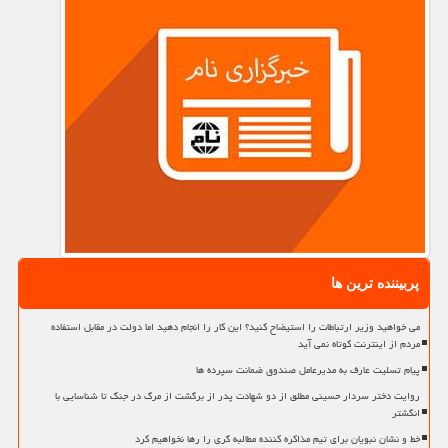
پربیننده ترین ها
می خواهید وزیر ارتباطات را استیضاح کنید؟ این کار را انجام دهید اما دولت در مقابل استفاده
مردم از اینترنت کوتاه نمی آید
پیام تسلیت عارف به مدیرعامل صندوق ضمانت سپرده ها
روایت دختر سردار حسینی مطلق از دو شهادت پدر از برگشت از مرگ در جنگ تا شناسایی با
انگشتر
خط و نشان نبویان برای تیم مذاکره کننده مطالبه گری را رها نخواهیم کرد