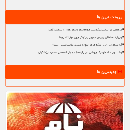
پربحث ترین ها
عراقچی در پیامی درگذشت ابوالقاسم قاسم زاده را تسلیت گفت
پروژه استعفای رییس جمهور باردیگر روی میز تندروها
آیا تسلط ایران بر تنگه هرمز تنها با قدرت نظامی میسر است؟
پشت پرده ادعای یک روحانی در رابطه با ۲۸ بار استعفای مسعود پزشکیان
جدیدترین ها