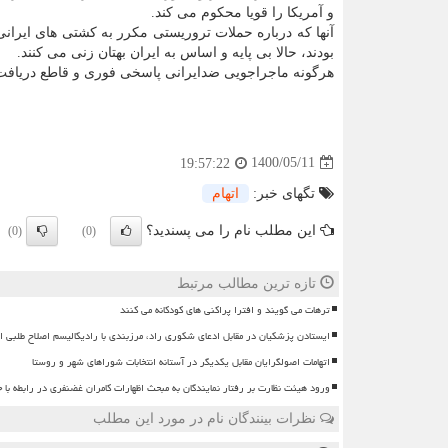
و آمریکا را قویا محکوم می کند.
آنها که درباره حملات تروریستی مکرر به کشتی های ایرا
بودند، حالا بی پایه و اساس به ایران بهتان زنی می کنند.
هرگونه ماجراجویی ضدایرانی پاسخی فوری و قاطع دریافت 
1400/05/11
19:57:22
تگهای خبر:
اتهام
این مطلب نام را می پسندید؟
(0)
(0)
تازه ترین مطالب مرتبط
ترهات می گویند و افترا پراکنی های کودکانه می کنند
ایستادن پزشکیان در مقابل ادعای شکوری راد، مرزبندی با رادیکالیسم اصلاح طلبی 
اتهامات اصولگرایان مقابل یکدیگر در آستانه انتخابات شوراهای شهر و روستا
ورود هیئت نظارت بر رفتار نمایندگان به مبحث اظهارات کامران غضنفری در رابطه ب
نظرات بینندگان نام در مورد این مطلب