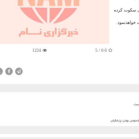
نی سکوت کرده
خواهدنمود.
1224
5
/
0.0
X
است
ا جاسوس بودن پزشکیان