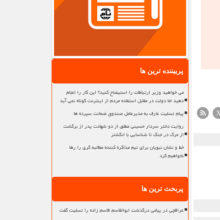
پربیننده ترین ها
می خواهید وزیر ارتباطات را استیضاح کنید؟ این کار را انجام
دهید اما دولت در مقابل استفاده مردم از اینترنت کوتاه نمی آید
پیام تسلیت عارف به مدیرعامل صندوق ضمانت سپرده ها
روایت دختر سردار حسینی مطلق از دو شهادت پدر از برگشت
از مرگ در جنگ تا شناسایی با انگشتر
خط و نشان نبویان برای تیم مذاکره کننده مطالبه گری را رها
نخواهیم کرد
پربحث ترین ها
عراقچی در پیامی درگذشت ابوالقاسم قاسم زاده را تسلیت گفت