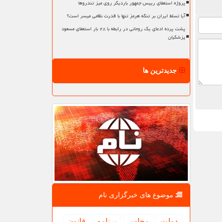
پروژه استعفای رییس جمهور باردیگر روی میز تندروها
آیا تسلط ایران بر تنگه هرمز تنها با قدرت نظامی میسر است؟
پشت پرده ادعای یک روحانی در رابطه با ۲۸ بار استعفای مسعود
پزشکیان
جدیدترین ها
موضوع های خبرگزاری نام
دولت
مجلس
برنامه
قانون