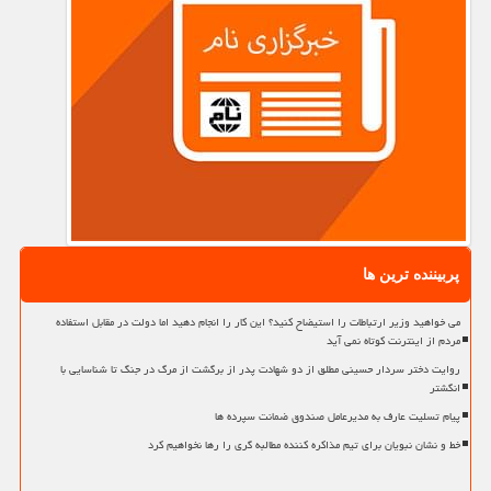
پربیننده ترین ها
می خواهید وزیر ارتباطات را استیضاح کنید؟ این کار را انجام دهید اما دولت در مقابل استفاده
مردم از اینترنت کوتاه نمی آید
روایت دختر سردار حسینی مطلق از دو شهادت پدر از برگشت از مرگ در جنگ تا شناسایی با
انگشتر
پیام تسلیت عارف به مدیرعامل صندوق ضمانت سپرده ها
خط و نشان نبویان برای تیم مذاکره کننده مطالبه گری را رها نخواهیم کرد