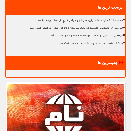
پربحث ترین ها
فعالیت 124 فقره حساب ارزی سازمانهای دولتی خارج از حساب واحد خزانه
خبرنگاران رزمندگانی هستند که مأموریت شان دفاع از اقتدار فرهنگی ملت است
عراقچی در پیامی درگذشت ابوالقاسم قاسم زاده را تسلیت گفت
پروژه استعفای رییس جمهور باردیگر روی میز تندروها
جدیدترین ها