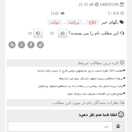
1400/05/09
21:31:48
1141
5
/
0.0
تگهای خبر:
ابلاغ
,
برنامه
,
دولت
این مطلب نام را می پسندید؟
(0)
(0)
X
تازه ترین مطالب مرتبط
فعالیت 124 فقره حساب ارزی سازمانهای دولتی خارج از حساب واحد خزانه
پروژه استعفای رییس جمهور باردیگر روی میز تندروها
پشت پرده ادعای یک روحانی در رابطه با ۲۸ بار استعفای مسعود پزشکیان
موانع مقرراتی اقتصاد دیجیتال باید برطرف شود
نظرات بینندگان نام در مورد این مطلب
لطفا شما هم
نظر دهید