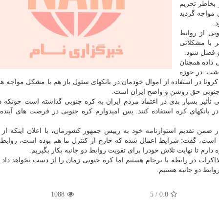
بخاطر تحریم
 مواجه گردید
.
بی از روابط
ر با مشکلاتی
و فصل شود.
 داده همچنان
اشت: در حوزه
ونا در استفاده از اموال خودمان در بانکهای سئول باز هم با مشکل مواجه هس
ره جنوبی حق روشن و واضح ایران است.
تأثیر بسیار بدی در اعتماد مردم ایران به کره جنوبی گذاشته است چونکه د
 بانکهای کره استفاده کنند. پس امیدوارم کره جنوبی در فرصت های آینده بت
ر ضمن تقدیم استوارنامه خود به رییس جمهور کشورمان، با اعلان اینکه از
ه است، گفت: شرایط اعمال شده که خارج از کنترل ما هم بوده است، روابط 
دارم تا نهایت تلاش خودرا برای تقویت روابط دو جانبه بکار بگیریم.
اکرات در رابطه با برجام هستیم اما کره جنوبی زمان را از دست نخواهد داد 
ابط دو جانبه هستیم.
1088
5
/
0.0