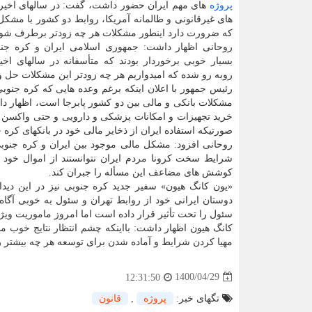
پروژه
های مهم ایران حضور داشت، گفت: در سالهای اخیر 
های غیرقانونی و ظالمانه آمریکا، روابط دو کشور با مشکل
که ضرورت دارد اینطور مشکلات هر چه زودتر برطرف شود
روحانی اظهار داشت: جمهوری اسلامی ایران و کره جنو
بسیار خوبی برخوردار بودند که متأسفانه در سالهای اخی
روبه رو شده که امیدواریم هر چه زودتر این مشکلات حل 
رئیس جمهور با اعلان اینکه برغم وعده هایی که کره جنوبی
مشکلات بانکی و مالی بین دو کشور پابرجا است، اظهار د
خرید تجهیزات و امکانات پزشکی و دارویی و حتی واکسن کر
صورتیکه استفاده ایران از ذخایر مالی خود در بانکهای ک
روحانی افزود: مشکل مالی موجود بین ایران و کره جنوبی 
شرایط سخت کرونا مردم ایران نتوانستند از اموال خود در
کوشش های مضاعف این مسأله را جبران کند.
«یون کانگ هیون» سفیر جدید کره جنوبی نیز در این دیدا
دوستان ایرانی خود از روابط تهران و سئول به خوبی آگا
سئول را تحت تأثیر قرار داده است اما امروز ماموریت ویژه 
کانگ هیون اظهار داشت: بااینکه چشم انتظار نتایج خوب مذ
مهیا کردن شرایط و آماده شدن برای توسعه هر چه بیشتر رو
1400/04/29
12:31:50
تگهای خبر:
پروژه
,
قانون