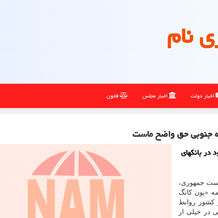
ی نام
اخبار دولت
اخبار مجلس
قانون
كره جنوبی حق واضح ماست
د در بانکهای
یاست جمهوری،
ه «یون کانگ
و کشور روابط
ی در خیلی از