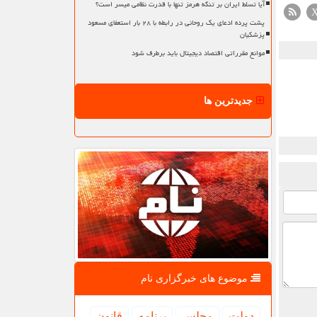
آیا تسلط ایران بر تنگه هرمز تنها با قدرت نظامی میسر است؟
پشت پرده ادعای یک روحانی در رابطه با ۲۸ بار استعفای مسعود
پزشکیان
موانع مقرراتی اقتصاد دیجیتال باید برطرف شود
جدیدترین ها
موضوع های خبرگزاری نام
دولت
مجلس
برنامه
قانون