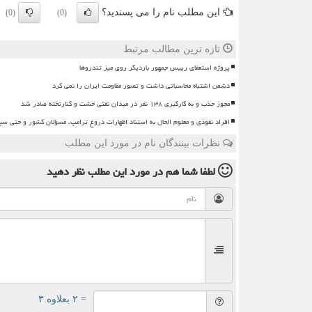
این مطلب نام را می پسندید؟
(0)
(0)
تازه ترین مطالب مرتبط
پروژه استعفای رییس جمهور باردیگر روی میز تندروها
دشمن اشتباه محاسباتی داشت و تصور مقاومت ایران را نمی کرد
مجوز جذب و به کارگیری ۱۳۸ نفر در میدان نفتی خشت و کنارتخته صادر شد
افراد نفوذی و معلوم الحال به استناد اظهارات دروغ ترامپ، مسؤلان کشور و حتی سپاه
نظرات بینندگان نام در مورد این مطلب
لطفا شما هم
در مورد این مطلب
نظر دهید
= ۲ بعلاوه ۳