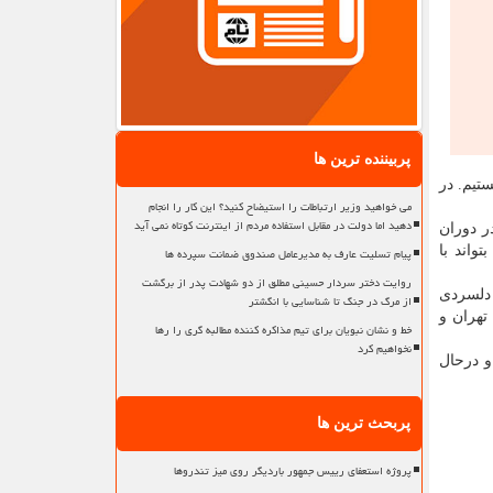
پربیننده ترین ها
تیم. در
می خواهید وزیر ارتباطات را استیضاح کنید؟ این کار را انجام
دهید اما دولت در مقابل استفاده مردم از اینترنت کوتاه نمی آید
ر دوران
واند با
پیام تسلیت عارف به مدیرعامل صندوق ضمانت سپرده ها
روایت دختر سردار حسینی مطلق از دو شهادت پدر از برگشت
 دلسردی
از مرگ در جنگ تا شناسایی با انگشتر
تهران و
خط و نشان نبویان برای تیم مذاکره کننده مطالبه گری را رها
نخواهیم کرد
و درحال
پربحث ترین ها
پروژه استعفای رییس جمهور باردیگر روی میز تندروها