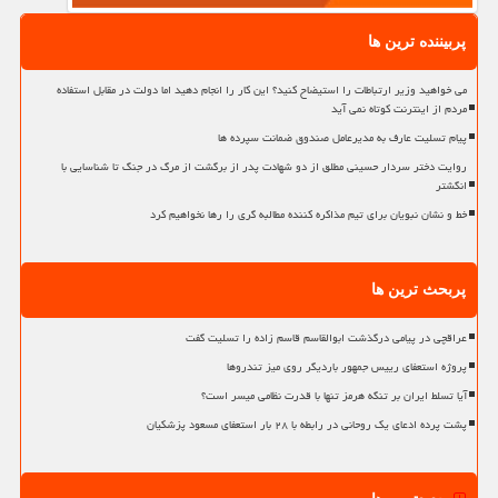
پربیننده ترین ها
می خواهید وزیر ارتباطات را استیضاح کنید؟ این کار را انجام دهید اما دولت در مقابل استفاده
مردم از اینترنت کوتاه نمی آید
پیام تسلیت عارف به مدیرعامل صندوق ضمانت سپرده ها
روایت دختر سردار حسینی مطلق از دو شهادت پدر از برگشت از مرگ در جنگ تا شناسایی با
انگشتر
خط و نشان نبویان برای تیم مذاکره کننده مطالبه گری را رها نخواهیم کرد
پربحث ترین ها
عراقچی در پیامی درگذشت ابوالقاسم قاسم زاده را تسلیت گفت
پروژه استعفای رییس جمهور باردیگر روی میز تندروها
آیا تسلط ایران بر تنگه هرمز تنها با قدرت نظامی میسر است؟
پشت پرده ادعای یک روحانی در رابطه با ۲۸ بار استعفای مسعود پزشکیان