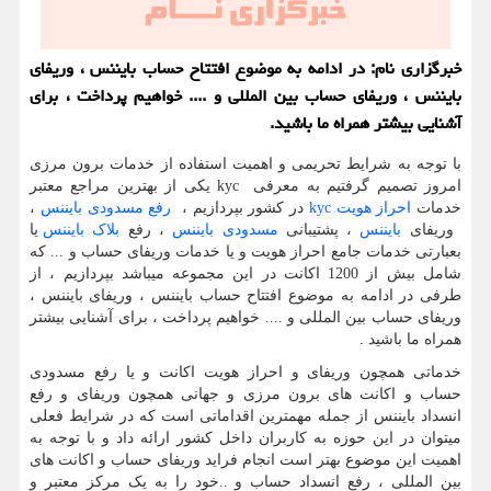
خبرگزاری نام: در ادامه به موضوع افتتاح حساب بایننس ، وریفای
بایننس ، وریفای حساب بین المللی و .... خواهیم پرداخت ، برای
آشنایی بیشتر همراه ما باشید.
با توجه به شرایط تحریمی و اهمیت استفاده از خدمات برون مرزی
امروز تصمیم گرفتیم به معرفی
kyc
یکی از بهترین مراجع معتبر
خدمات
احراز هویت
kyc
در کشور بپردازیم ،
رفع مسدودی بایننس
،
وریفای
بایننس
، پشتیبانی
مسدودی بایننس
، رفع
بلاک بایننس
یا
بعبارتی خدمات جامع احراز هویت و یا خدمات وریفای حساب و ... که
شامل بیش از 1200 اکانت در این مجموعه میباشد بپردازیم ، از
طرفی در ادامه به موضوع افتتاح حساب بایننس ، وریفای بایننس ،
وریفای حساب بین المللی و .... خواهیم پرداخت ، برای آشنایی بیشتر
همراه ما باشید .
خدماتی همچون وریفای و احراز هویت اکانت و یا رفع مسدودی
حساب و اکانت های برون مرزی و جهانی همچون وریفای و رفع
انسداد بایننس از جمله مهمترین اقداماتی است که در شرایط فعلی
میتوان در این حوزه به کاربران داخل کشور ارائه داد و با توجه به
اهمیت این موضوع بهتر است انجام فراید وریفای حساب و اکانت های
بین المللی ، رفع انسداد حساب و ..خود را به یک مرکز معتبر و