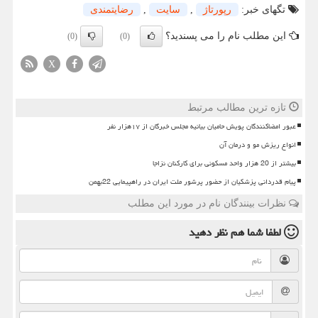
تگهای خبر:
رپورتاژ
,
سایت
,
رضایتمندی
این مطلب نام را می پسندید؟
(0)
(0)
X
تازه ترین مطالب مرتبط
عبور امضاکنندگان پویش حامیان بیانیه مجلس خبرگان از ۱۷هزار نفر
انواع ریزش مو و درمان آن
بیشتر از 20 هزار واحد مسکونی برای کارکنان نزاجا
پیام قدردانی پزشکیان از حضور پرشور ملت ایران در راهپیمایی 22بهمن
نظرات بینندگان نام در مورد این مطلب
لطفا شما هم
نظر دهید