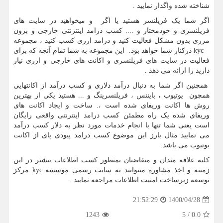
شناخته شده واگذار نمایید .
اگر شما یک فریلنسر هستید یا اگر و میخواهید در سایت های
فریلنسری و خودمختار و .... کسب درامد اینترنتی خارجی و برون
مرزی بدون مشکل فعالیت کنید و درامد ارزی کسب کنید ، مجموعه
kyc
درکنار شما خواهد بود. این مجموعه به شما تمام آنچه که برای
فعالیت در سایت های فریلنسری و اکانت های خارجی و ارزی نیاز
دارید را ارائه می دهد .
همچنین اگر شما به دنبال درآمد دلاری و کسب درآمد از اکانتهایی
همچون یوتیوب ، بایننس ، فریلنسرینگ و ... هستید یکی از بهترین
روش ها اکانت وریفای شده است ،. ساخت و ایجاد اکانت های
وریفای شده یک راه مطمئن کسب درامد اینترنتی واقعی رایگان
است یعنی شما تنها با انجام خدمات مورد نظر به دلار کسب درآمد
می نمایید مثال بارز این موضوع کسب درامد پیودی پای از اکانت
یوتیوب می باشد.
کلیه علاقه مندان و متقاضیان بمنظور کسب اطلاعات بیشتر در این
زمینه و اخذ مشاوره میتوانید به سایت رسمی موسسه
kyc
مرکز
توسعه زیرساخت امنیت اطلاعات مراجعه نمایید .
1400/04/28
21:52:29
1243
5
/
0.0