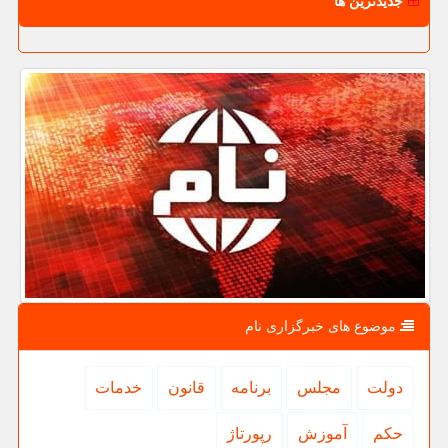
جدیدترین ها
موضوع های خبرگزاری نام
دولت
مجلس
برنامه
قانون
خدمات
حكم
آموزش
رپورتاژ