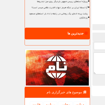
پروژه استعفای رییس جمهور باردیگر روی میز تندروها
آیا تسلط ایران بر تنگه هرمز تنها با قدرت نظامی میسر است؟
پشت پرده ادعای یک روحانی در رابطه با ۲۸ بار استعفای مسعود
پزشکیان
جدیدترین ها
موضوع های خبرگزاری نام
دولت
مجلس
برنامه
قانون