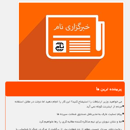
پربیننده ترین ها
می خواهید وزیر ارتباطات را استیضاح کنید؟ این کار را انجام دهید اما دولت در مقابل استفاده
مردم از اینترنت کوتاه نمی آید
پیام تسلیت عارف به مدیرعامل صندوق ضمانت سپرده ها
خط و نشان نبویان برای تیم مذاکره کننده مطالبه گری را رها نخواهیم کرد
روایت دختر سردار حسینی مطلق از دو شهادت پدر از برگشت از مرگ در جنگ تا شناسایی با