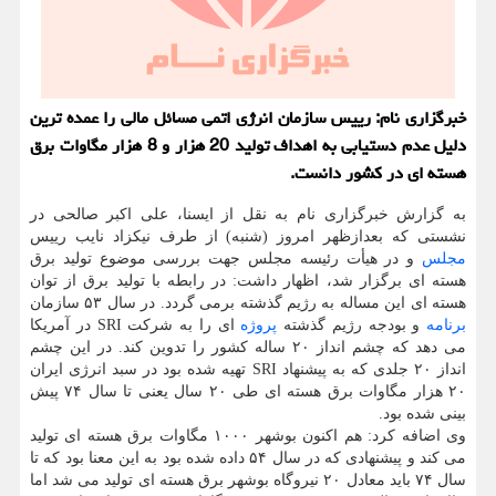
خبرگزاری نام: رییس سازمان انرژی اتمی مسائل مالی را عمده ترین
دلیل عدم دستیابی به اهداف تولید 20 هزار و 8 هزار مگاوات برق
هسته ای در کشور دانست.
به گزارش خبرگزاری نام به نقل از ایسنا، علی اکبر صالحی در
نشستی که بعدازظهر امروز (شنبه) از طرف نیکزاد نایب رییس
مجلس
و در هیأت رئیسه مجلس جهت بررسی موضوع تولید برق
هسته ای برگزار شد، اظهار داشت: در رابطه با تولید برق از توان
هسته ای این مساله به رژیم گذشته برمی گردد. در سال ۵۳ سازمان
برنامه
و بودجه رژیم گذشته
پروژه
ای را به شرکت SRI در آمریکا
می دهد که چشم انداز ۲۰ ساله کشور را تدوین کند. در این چشم
انداز ۲۰ جلدی که به پیشنهاد SRI تهیه شده بود در سبد انرژی ایران
۲۰ هزار مگاوات برق هسته ای طی ۲۰ سال یعنی تا سال ۷۴ پیش
بینی شده بود.
وی اضافه کرد: هم اکنون بوشهر ۱۰۰۰ مگاوات برق هسته ای تولید
می کند و پیشنهادی که در سال ۵۴ داده شده بود به این معنا بود که تا
سال ۷۴ باید معادل ۲۰ نیروگاه بوشهر برق هسته ای تولید می شد اما