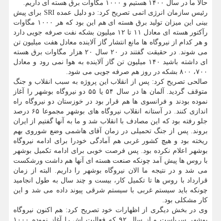
حالا ما در سال ۱۴۰۰ هستیم و ۱۰۰۰ مگاوات برق هسته ای داریم.
رئیس سازمان انرژی اتمی تصریح کرد: دو دلیل عمده SRI برای پیش
بینی این میزان تولید برق هسته ای هم این بود که هر ۱۰۰۰ مگاوات
رآکتور هسته ای معادل ۱۱ تا ۱۲ میلیون بشکه نفت صرفه جویی دارد
و هر کدام از نیروگاه ها مانع انتشار گاز آلاینده معادل هفت میلیون تن
می شوند. در حقیقت گفتند در ۲۰ سال ۲۰ هزار مگاوات برق هسته
ای داشته باشید ۱۴۰ میلیون تن گاز آلاینده به هوا نمی رود و معادل
۷۰۰، ۸۰۰ بشکه در روز هم صرفه جویی می شود.
صالحی تصریح کرد: پس از انقلاب این پروژه به سبب انقلاب و جنگ
متوقف گردید. آلمان ها در سال ۵۴ یا ۵۵ دو نیروگاه بوشهر را آغاز
نموده بودند و فرانسوی ها هم قرار بود در خوزستان دو نیروگاه راه
اندازی کنند. در آستانه انقلاب نیروگاه های بوشهر مجموعا ۶۵ درصد
جلو رفته بود که این مصادف با انقلاب شد و ما به آنها گفتیم از ایران
بروند. پس از جنگ تحمیلی در زمان آقای هاشمی وضع شوروی بهم
ریخته بود و هیچ کشور غربی هم آمادگی خودرا برای ادامه نیروگاه
بوشهر اعلام نکرده بود. پس فرصت خوبی برای ادامه تکمیل بوشهر
با روس ها پیش آمد چونکه صنعت هسته ای آنها هم داشت ورشکست
می شد و در نتیجه ما الان نیروگاه بوشهر را داریم. البته از زمان
قرارداد با روس ها تا تکمیل کار، بیست و چند سال به طول انجامید
چونکه باید سیستم غربی با سیستم شرقی پیوند داده می شد و این
کار مشکلی بود.
وی در بخش دیگری از اظهارات خود تصریح کرد: هم اکنون نیروگاه
بوشهر سرپاست و از سال ۹۲ که فعالیت اش را آغاز نموده ۱۰۰۰