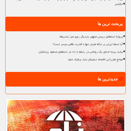
انگشتر
پربحث ترین ها
پروژه استعفای رییس جمهور باردیگر روی میز تندروها
آیا تسلط ایران بر تنگه هرمز تنها با قدرت نظامی میسر است؟
پشت پرده ادعای یک روحانی در رابطه با ۲۸ بار استعفای مسعود پزشکیان
موانع مقرراتی اقتصاد دیجیتال باید برطرف شود
جدیدترین ها