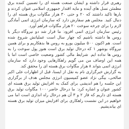
رهبری قرار داشته و ایشان صنعت هسته ای را تضمین کننده برق
مطمئن نسل های آینده و مایه اقتدار جمهوری اسلامی عنوان کردند و
بارها تاکید داشتند که ۲۰ و حتی ۳۰ هزار مگاوات برق هسته ای را
دنبال کنید. مجلس هم سفارش دارد که سازمان انرژی اتمی آمادگی
لازم را برای چرخه سوخت ۲۰ هزار مگاوات فراهم آورد.
رئیس سازمان انرژی اتمی افزود: ما قرار شد دو نیروگاه دیگر با
روس ها داشته باشیم که چهار سال است عملیاتش شروع شده
است. هم اکنون ۵۰۰ میلیون یورو به روس ها بدهکاریم و برای همین
نیروگاه بوشهر ۱ که درحال تولید برق است هنوز پول سوخت را به
روس ها نداده ایم. شرایط مالی کشور وضعیت خاصی است اما با
همه این اوصاف من می گویم راهکارهایی وجود دارد که سازمان
انرژی اتمی بتواند ۸ هزار مگاوات برق هسته ای را محقق کند.
به گزارش خبرگزاری نام به نقل از ایسنا، قبل از اظهارات علی اکبر
صالحی، بیگی نژاد عضو کمیسیون انرژی مجلس هدف از برگزاری
این جلسه را هم اندیشی برای کمک به افزایش تولید برق هسته ای
کشور عنوان و اشاره کرد: ما درحال حاضر۱۰۰۰ مگاوات تولید برق
هسته ای داریم که فاز ۲ و ۳ آن هم درحال راه اندازی است اما می
خواهیم در این نشست راهکاری برای افزایش میزان تولید برق هسته
ای بیاندیشیم.