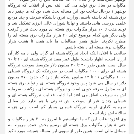
مگاوات در سال برق تولید می کند. البته پس از انقلاب که نیروگاه
بوشهر ۱ درحال ساخت بود این مساله بحث شده بود که ما چقدر باید
برق هسته ای داشته باشیم. وزارت نیرو، دانشگاه شریف و چند مرجع
علمی بررسی هایی داشتند و نهایتا شورای عالی انرژی تشکیل شد و
تولید هفت تا ۱۰ هزار مگاوات برق هسته ای مورد بحث قرار گرفت
ولی دیگر هیچ کدام موضوع تولید ۲۰ هزار مگاوات برق هسته ای را
مطرح نکردند. طبق همین مطالعات ما باید هفت تا هشت هزار
مگاوات برق هسته ای داشته باشیم.
صالحی با اعلان اینکه ایجاد نیروگاه هسته ای گران ولی ادامه کار آن
ارزان است، اظهار داشت: طول عمر مفید نیروگاه هسته ای ۶۰ تا ۷۰
سال است. همین طور ۳۰ تا ۴۰ میلیون دلار متوسط سوخت نیروگاه
هسته ای برای ۱۰۰۰ مگاوات است در صورتیکه یک نیروگاه فسیلی
۱۰۰۰ مگاواتی ۱۱ تا ۱۲ میلیون بشکه نیاز دارد که حدود ۷۷۰ میلیون
دلار در سال می شود پس وجود نیروگاه هسته ای و تولید برق هسته
ای به مدلول صرفه جویی است و نیروگاه هسته ای بازگشت سرمایه
اش به سرعت اتفاق می افتد اما ادامه فعالیت نیروگاه هسته ای و
فسیلی چندان غیر از سوخت اش تفاوتی با هم ندارد. در مقابل
سرمایه گذاری اولیه نیروگاه فسیلی بسیار کم است ولی هزینه
سالانه اش زیاد است.
وی افزود: علت این که ما نتوانستیم تا امروز به ۲۰ هزار مگاوات و
حتی ۸ هزار مگاوات برق هسته ای برسیم بخش عمده مربوط به
مسائل مالی است. همین طور از سویی این مساله همیشه مورد تاکید