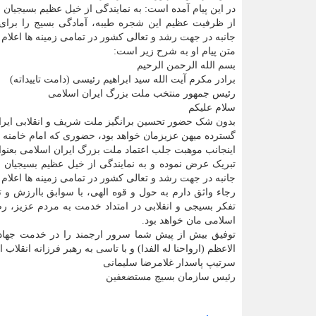
در این پیام آمده است: به نمایندگی از خیل عظیم بسیجیان و
از ظرفیت عظیم این شجره طیبه، آمادگی بسیج را برای
جانبه در جهت رشد و تعالی کشور در تمامی زمینه ها اعلام 
متن پیام او به شرح زیر است:
بسم الله الرحمن الرحیم
برادر مکرم آیت الله سید ابراهیم رئیسی (دامت تاییداته)
رئیس جمهور منتخب ملت بزرگ ایران اسلامی
سلام علیکم
بدون شک حضور تحسین برانگیز ملت شریف و انقلابی ایرا
گسترده میهن عزیزمان خواهد بود، حضوری که امام خامنه ای
اینجانب موهبت جلب اعتماد ملت بزرگ ایران اسلامی بعن
تبریک عرض نموده و به نمایندگی از خیل عظیم بسیجیان 
جانبه در جهت رشد و تعالی کشور در تمامی زمینه ها اعلام 
رجاء واثق دارم به حول و قوه الهی، با سوابق باارزش و
تفکر بسیجی و انقلابی در امتداد خدمت به مردم عزیز، 
اسلامی مان خواهد بود.
توفیق بیش از پیش شما سرور ارجمند را در خدمت جهاد
الاعظم (ارواحنا له الفدا) و با تاسی به رهبر فرزانه انقلاب
سرتیپ پاسدار غلامرضا سلیمانی
رئیس سازمان بسیج مستضعفین