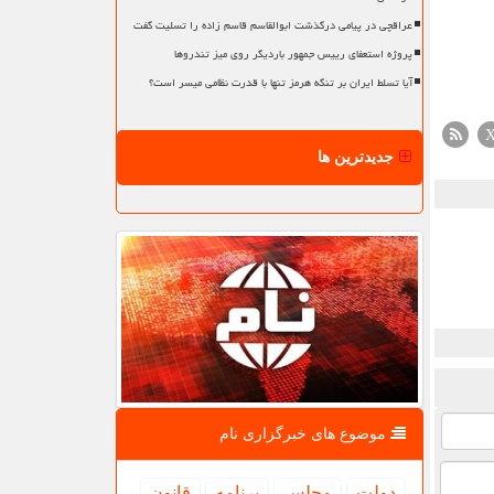
عراقچی در پیامی درگذشت ابوالقاسم قاسم زاده را تسلیت گفت
پروژه استعفای رییس جمهور باردیگر روی میز تندروها
آیا تسلط ایران بر تنگه هرمز تنها با قدرت نظامی میسر است؟
جدیدترین ها
موضوع های خبرگزاری نام
دولت
مجلس
برنامه
قانون