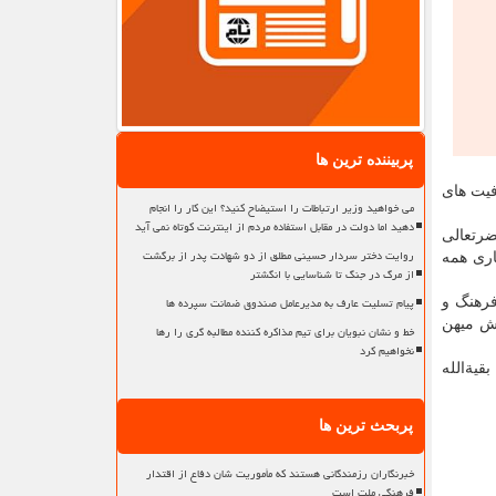
پربیننده ترین ها
فیت های
می خواهید وزیر ارتباطات را استیضاح کنید؟ این کار را انجام
دهید اما دولت در مقابل استفاده مردم از اینترنت کوتاه نمی آید
ضرتعالی
روایت دختر سردار حسینی مطلق از دو شهادت پدر از برگشت
اری همه
از مرگ در جنگ تا شناسایی با انگشتر
پیام تسلیت عارف به مدیرعامل صندوق ضمانت سپرده ها
فرهنگ و
یش میهن
خط و نشان نبویان برای تیم مذاکره کننده مطالبه گری را رها
نخواهیم کرد
قیةالله
پربحث ترین ها
خبرنگاران رزمندگانی هستند که مأموریت شان دفاع از اقتدار
فرهنگی ملت است