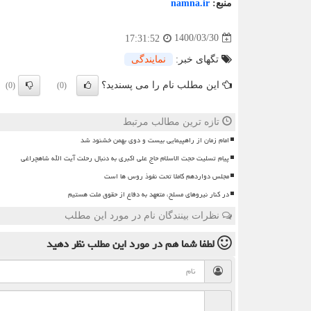
منبع:
namna.ir
1400/03/30
17:31:52
تگهای خبر:
نمایندگی
این مطلب نام را می پسندید؟
(0)
(0)
تازه ترین مطالب مرتبط
امام زمان از راهپیمایی بیست و دوی بهمن خشنود شد
پیام تسلیت حجت الاسلام حاج علی اکبری به دنبال رحلت آیت الله شاهچراغی
مجلس دواردهم کاملا تحت نفوذ روس ها است
در کنار نیروهای مسلح، متعهد به دفاع از حقوق ملت هستیم
نظرات بینندگان نام در مورد این مطلب
لطفا شما هم
در مورد این مطلب
نظر دهید