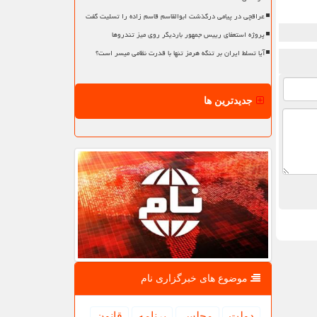
عراقچی در پیامی درگذشت ابوالقاسم قاسم زاده را تسلیت گفت
پروژه استعفای رییس جمهور باردیگر روی میز تندروها
آیا تسلط ایران بر تنگه هرمز تنها با قدرت نظامی میسر است؟
جدیدترین ها
موضوع های خبرگزاری نام
دولت
مجلس
برنامه
قانون