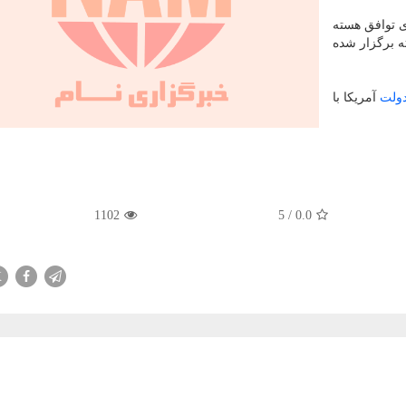
ی توافق هسته
ه برگزار شده
ولت
آمریکا با
1102
5
/
0.0
X