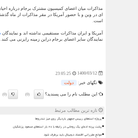
مذاکرات میان اعضای کمیسیون مشترک برجام درباره احیا
ای در وین و با حضور آمریکا در مقر مذاکرات از ماه گذشت
است.
آمریکا و ایران مذاکرات مستقیمی نداشته اند و نمایندگان
د
نمایندگان سایر اعضای برجام دراین زمینه رایزنی می کنند.
1400/03/12
23:05:25
تگهای خبر:
دولت
این مطلب نام را می پسندید؟
(0)
(0)
تازه ترین مطالب مرتبط
پروژه استعفای رییس جمهور باردیگر روی میز تندروها
پشت پرده ادعای یک روحانی در رابطه با ۲۸ بار استعفای مسعود پزشکیان
موانع مقرراتی اقتصاد دیجیتال باید برطرف شود