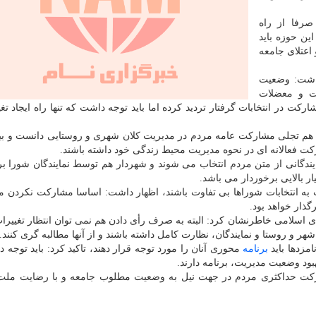
رفا از راه
ین حوزه باید
اعتلای جامعه
اشت: وضعیت
ت و معضلات
 در انتخابات گرفتار تردید کرده اما باید توجه داشت که تنها راه ایجاد تغی
ا هم تجلی مشارکت عامه مردم در مدیریت کلان شهری و روستایی دانست و بیا
ارکت فعالانه ای در نحوه مدیریت محیط زندگی خود داشته باشند.
یندگانی از متن مردم انتخاب می شوند و شهردار هم توسط نمایندگان شورا بر
 بالایی برخوردار می باشد.
ت به انتخابات شوراها بی تفاوت باشند، اظهار داشت: اساسا مشارکت نکردن مر
گذار خواهد بود.
لامی خاطرنشان کرد: البته به صرف رأی دادن هم نمی توان انتظار تغییر
ر و روستا و نمایندگان، نظارت کامل داشته باشند و از آنها مطالبه گری کنند.
امزدها باید
برنامه
محوری آنان را مورد توجه قرار دهند، تاکید کرد: باید توجه 
هبود وضعیت مدیریت، برنامه دارند.
 مشارکت حداکثری مردم در جهت نیل به وضعیت مطلوب جامعه و با رضایت م