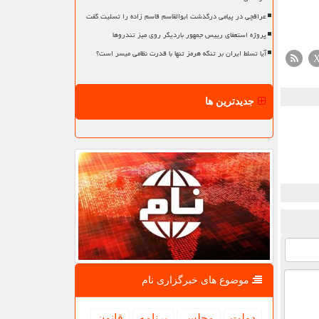
عراقچی در پیامی درگذشت ابوالقاسم قاسم زاده را تسلیت گفت
پروژه استعفای رییس جمهور باردیگر روی میز تندروها
آیا تسلط ایران بر تنگه هرمز تنها با قدرت نظامی میسر است؟
جدیدترین ها
موضوع های خبرگزاری نام
دولت
مجلس
برنامه
قانون