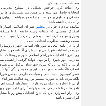
مطالبات ملت ایجاد کرد.
وی اضافه کرد: چرخش نخبگانی در سطوح مدیریتی ص
انتخابات حاصل می شود و بر همین مبنا بسترسازی ها در ا
منطقی و منطبق بر خواست و اراده مردم باشد تا پویایی و 
را به دنبال داشته باشد.
نماینده مردم دزفول در
مجلس
شورای اسلامی اظهار د
اسفناک معیشتی که طبقات وسیع جامعه را با مشکلا
بسیاری مواجه کرده است، بخشی از مردم را نسبت به مشارکت
سمت وضعیت مطلوب، انتخابات است.
آوایی در ادامه انتخابات شوراهای اسلامی شهر و روستا ر
مردم در انتخابات شورا می توانند با رأی آگاهانه خود، مش
وی افزود: انتخابات شوراهای اسلامی شهر و روستا که نما
مدیریت امور شهری را بر عهده خواهد گرفت از اهمیت بسیار
آوایی با تاکید بر این که مردم شهرستان دزفول نباید نسب
انتخاب ناآگاهانه به صورت مستقیم بر محیط زندگی آنها تأثیر
عضو کمیسیون امنیت ملی و سیاست خارجی مجلس شورای اس
بلکه مردم باید به صورت مستمر بر روند فعالیت شوراهای شه
آوایی با اشاره به اینکه مردم فارغ از شعارهای کلیشه ای ن
نامزدها صرفا شعار می دهند و یا واقعاً برای اداره شهر و ب
وی ابراز امیدواری کرد که نتایج انتخابات پیش رو با
ایران همراه باشد.