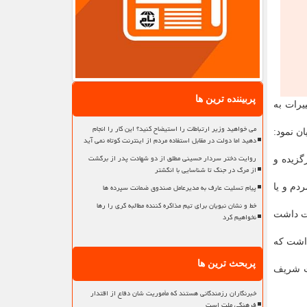
پربیننده ترین ها
یرات به
می خواهید وزیر ارتباطات را استیضاح کنید؟ این کار را انجام
ن نمود:
دهید اما دولت در مقابل استفاده مردم از اینترنت کوتاه نمی آید
روایت دختر سردار حسینی مطلق از دو شهادت پدر از برگشت
گزیده و
از مرگ در جنگ تا شناسایی با انگشتر
پیام تسلیت عارف به مدیرعامل صندوق ضمانت سپرده ها
دم و یا
خط و نشان نبویان برای تیم مذاکره کننده مطالبه گری را رها
ات داشت
نخواهیم کرد
داشت که
پربحث ترین ها
لت شریف
خبرنگاران رزمندگانی هستند که مأموریت شان دفاع از اقتدار
فرهنگی ملت است