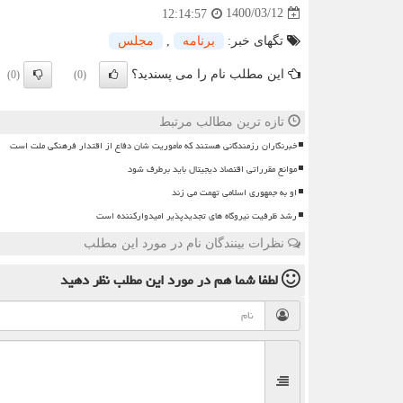
1400/03/12
12:14:57
تگهای خبر:
برنامه
,
مجلس
این مطلب نام را می پسندید؟
(0)
(0)
تازه ترین مطالب مرتبط
خبرنگاران رزمندگانی هستند که مأموریت شان دفاع از اقتدار فرهنگی ملت است
موانع مقرراتی اقتصاد دیجیتال باید برطرف شود
او به جمهوری اسلامی تهمت می زند
رشد ظرفیت نیروگاه های تجدیدپذیر امیدوارکننده است
نظرات بینندگان نام در مورد این مطلب
لطفا شما هم
در مورد این مطلب
نظر دهید