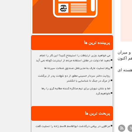
پربیننده ترین ها
 درصد همچنان ادامه دارد و میزان
می خواهید وزیر ارتباطات را استیضاح کنید؟ این کار را انجام
ید و هم اکنون
دهید اما دولت در مقابل استفاده مردم از اینترنت کوتاه نمی آید
پیام تسلیت عارف به مدیرعامل صندوق ضمانت سپرده ها
 بالای ۵ تُن است و فعالیتهای هسته ای
روایت دختر سردار حسینی مطلق از دو شهادت پدر از برگشت
از مرگ در جنگ تا شناسایی با انگشتر
خط و نشان نبویان برای تیم مذاکره کننده مطالبه گری را رها
نخواهیم کرد
پربحث ترین ها
عراقچی در پیامی درگذشت ابوالقاسم قاسم زاده را تسلیت گفت