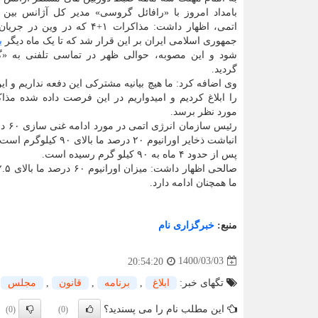
بامداد امروز با «رافائل گروسی» مدیر کل آژانس بین ا
اتمی، اظهار داشت: مذاکرات ۱+۴ که در 
جمهوری اسلامی ایران بر این قرار شد که تا یک ماه دیگر
ب
شود و این مصوبه، حوالی ظهر در تماسی تلفنی به 
گردید.
وی اضافه کرد: ما هیچ بیانیه مشترکی این دفعه نداریم و ا
را ابلاغ کردیم و امیدواریم در این فرصت داده شده مذاک
مورد نظر برسد.
انباشت ذخایر اورانیوم ۲۰ درصد ما بالای ۹۰ کیلوگرم است که بر مبنای
پس از حدود ۴ ماه به ۹۰ کیلو گرم رسیده است.
ما همچنان ادامه دارد.
منبع:
خبرگزاری نام
1400/03/03
20:54:20
تگهای خبر:
ابلاغ
,
برنامه
,
قانون
,
مجلس
این مطلب نام را می پسندید؟
(0)
(0)