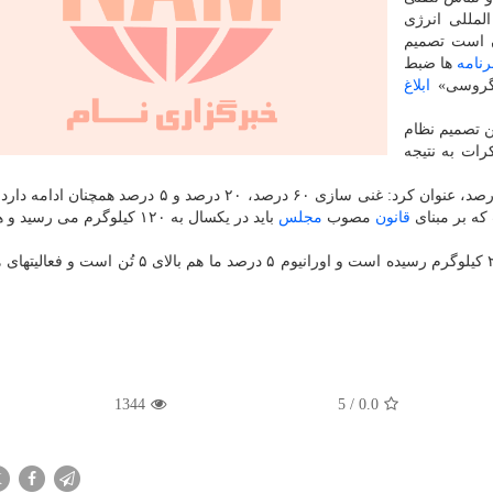
لمللی انرژی
وین در جریان است تصمیم
رنامه
ها ضبط
«گروسی»
ابلاغ
ین تصمیم نظام
رات به نتیجه
رئیس سازمان انرژی اتمی در مورد ادامه غنی سازی ۶۰ درصد، عنوان کرد: غنی سازی ۶۰ درصد، ۲۰ درصد و ۵
قانون
مصوب
مجلس
باید در یکسال به ۱۲۰ کیلوگرم می رس
صالحی اظهار داشت: میزان اورانیوم ۶۰ درصد ما بالای ۲.۵ کیلوگرم رسیده است و اورانیوم ۵ درصد ما هم
1344
5
/
0.0
X