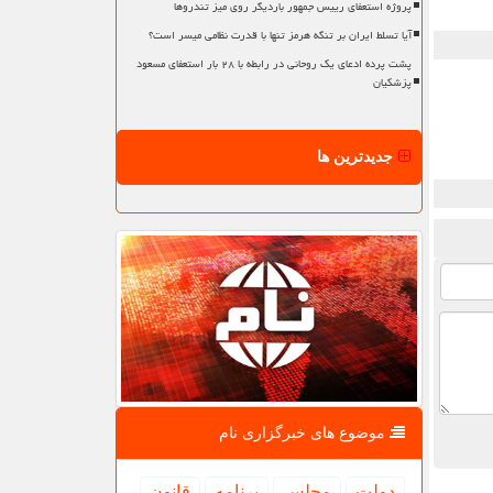
پروژه استعفای رییس جمهور باردیگر روی میز تندروها
آیا تسلط ایران بر تنگه هرمز تنها با قدرت نظامی میسر است؟
پشت پرده ادعای یک روحانی در رابطه با ۲۸ بار استعفای مسعود
پزشکیان
جدیدترین ها
موضوع های خبرگزاری نام
دولت
مجلس
برنامه
قانون