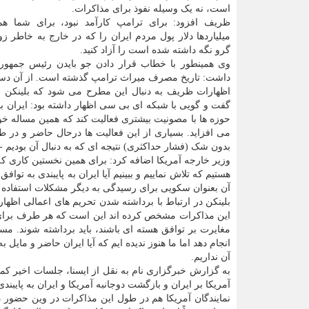
است، نه یک وسیله نفوذ برای مذاکرات.
ظریف افزود: برای ترامپ کارآمد نبود، برای شما هم 
میلیاردها دلار پول مردم ایران را که در خارج به خاطر زو
گرو نگه داشته شده است را آزاد کنید.
وی همینطور با خطاب قرار دادن جو بایدن رئیس جمهور آ
داشت: تاریخ مصرف میراث ترامپ گذشته است. از آن دست
اظهارات ظریف به دنبال این مطرح می شود که بلینکن ر
گفت و گویی با شبکه ای بی سی اظهار داشته بود: ایران با
حوزه ها با مصونیت بیشتری فعالیت کند که همین مساله خو
می افزاید. بسیاری از این فعالیت ها درحال حاضر و در
بدون شک (فشار حداکثری) نتیجه ای که به دنبال آن بودیم - 
وزیر خارجه آمریکا اضافه کرد: برای همین نخستین کاری که
هستیم که تلاش نماییم و ببینیم آیا ایران به پایبندی به تو
آن بعنوان سکویی برای رسیدگی به دیگر مشکلات استفاده خ
بلینکن در ارتباط با برداشته شدن تحریم های اعمالی اظهار
این مذاکرات مشخص کرده اند این است که هر طرف برای باز
مغایرت بر توافق هسته ای باشند، باید برداشته شوند. مس
انجام دهد اما ما هنوز ندیده ایم که آیا ایران حاضر و مایل ب
آن نداریم.
به گزارش خبرگزاری نام به نقل از ایسنا، جلسات اخیر کم
آمریکا بر ایران و بازگشت دوجانبه آمریکا و ایران به پایبند
نمایندگان آمریکا هم در طول این مذاکرات در وین حضور دا