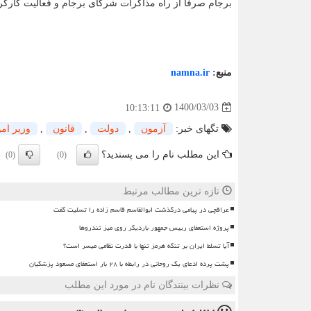
برجام صرفاً از راه مذاکرات شرکای برجام و فعالیت کارگر
منبع:
namna.ir
1400/03/03
10:13:11
تگهای خبر:
آزمون
,
دولت
,
قانون
,
وزیر ام
این مطلب نام را می پسندید؟
(0)
(0)
تازه ترین مطالب مرتبط
عراقچی در پیامی درگذشت ابوالقاسم قاسم زاده را تسلیت گفت
پروژه استعفای رییس جمهور باردیگر روی میز تندروها
آیا تسلط ایران بر تنگه هرمز تنها با قدرت نظامی میسر است؟
پشت پرده ادعای یک روحانی در رابطه با ۲۸ بار استعفای مسعود پزشکیان
نظرات بینندگان نام در مورد این مطلب