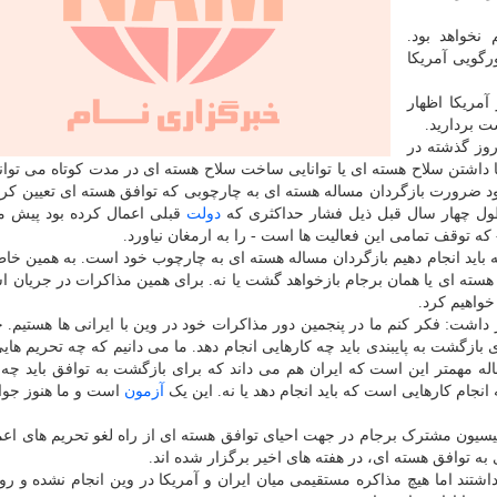
نخواهد بود.
رگویی آمریکا
مریکا اظهار
 بردارید.
وز گذشته در
 داشتن سلاح هسته ای یا توانایی ساخت سلاح هسته ای در مدت کوتاه می تواند
د ضرورت بازگردان مساله هسته ای به چارچوبی که توافق هسته ای تعیین کرده
 طول چهار سال قبل ذیل فشار حداکثری که
دولت
قبلی اعمال کرده بود پیش م
که توقف تمامی این فعالیت ها است - را به ارمغان نیاورد.
 باید انجام دهیم بازگردان مساله هسته ای به چارچوب خود است. به همین خاط
افق هسته ای یا همان برجام بازخواهد گشت یا نه. برای همین مذاکرات در جریان 
واهیم کرد.
 داشت: فکر کنم ما در پنجمین دور مذاکرات خود در وین با ایرانی ها هستیم. 
گشت به پایبندی باید چه کارهایی انجام دهد. ما می دانیم که چه تحریم هایی
اله مهمتر این است که ایران هم می داند که برای بازگشت به توافق باید چه 
ه انجام کارهایی است که باید انجام دهد یا نه. این یک
آزمون
است و ما هنوز جوا
یسیون مشترک برجام در جهت احیای توافق هسته ای از راه لغو تحریم های اع
ی به توافق هسته ای، در هفته های اخیر برگزار شده اند.
شتند اما هیچ مذاکره مستقیمی میان ایران و آمریکا در وین انجام نشده و رون