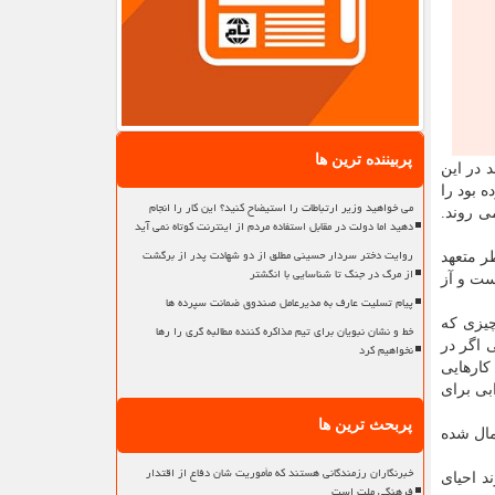
پربیننده ترین ها
 در این
 بود را
می خواهید وزیر ارتباطات را استیضاح کنید؟ این کار را انجام
ی روند.
دهید اما دولت در مقابل استفاده مردم از اینترنت کوتاه نمی آید
روایت دختر سردار حسینی مطلق از دو شهادت پدر از برگشت
ر متعهد
از مرگ در جنگ تا شناسایی با انگشتر
است و آز
پیام تسلیت عارف به مدیرعامل صندوق ضمانت سپرده ها
چیزی که
خط و نشان نبویان برای تیم مذاکره کننده مطالبه گری را رها
 اگر در
نخواهیم کرد
کارهایی
بی برای
پربحث ترین ها
مال شده
خبرنگاران رزمندگانی هستند که مأموریت شان دفاع از اقتدار
د احیای
فرهنگی ملت است