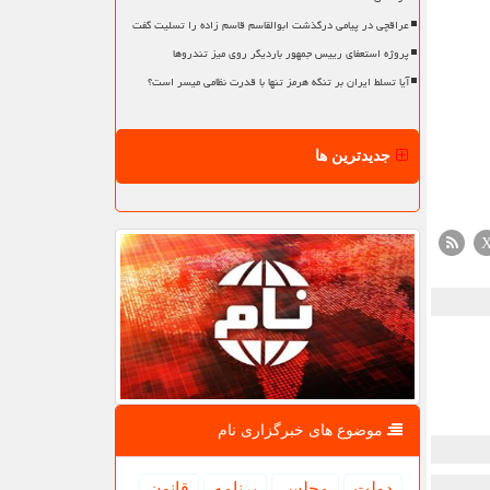
عراقچی در پیامی درگذشت ابوالقاسم قاسم زاده را تسلیت گفت
پروژه استعفای رییس جمهور باردیگر روی میز تندروها
آیا تسلط ایران بر تنگه هرمز تنها با قدرت نظامی میسر است؟
جدیدترین ها
موضوع های خبرگزاری نام
دولت
مجلس
برنامه
قانون