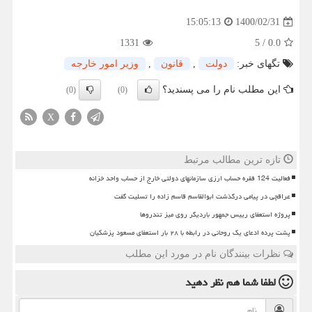
1400/02/31
15:05:13
1331
5
/
0.0
تگهای خبر:
دولت
,
قانون
,
وزیر امور خارجه
این مطلب نام را می پسندید؟
(0)
(0)
X
تازه ترین مطالب مرتبط
فعالیت 124 فقره حساب ارزی سازمانهای دولتی خارج از حساب واحد خزانه
عراقچی در پیامی درگذشت ابوالقاسم قاسم زاده را تسلیت گفت
پروژه استعفای رییس جمهور باردیگر روی میز تندروها
پشت پرده ادعای یک روحانی در رابطه با ۲۸ بار استعفای مسعود پزشکیان
نظرات بینندگان نام در مورد این مطلب
لطفا شما هم
نظر دهید