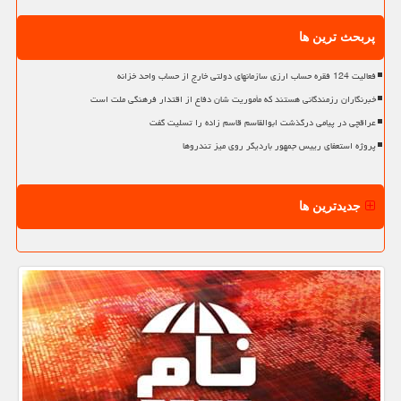
پربحث ترین ها
فعالیت 124 فقره حساب ارزی سازمانهای دولتی خارج از حساب واحد خزانه
خبرنگاران رزمندگانی هستند که مأموریت شان دفاع از اقتدار فرهنگی ملت است
عراقچی در پیامی درگذشت ابوالقاسم قاسم زاده را تسلیت گفت
پروژه استعفای رییس جمهور باردیگر روی میز تندروها
جدیدترین ها