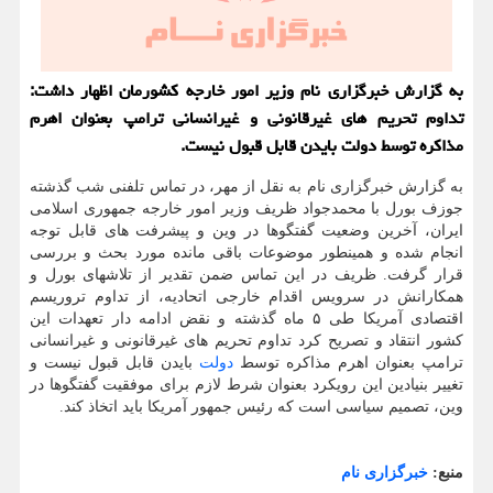
به گزارش خبرگزاری نام وزیر امور خارجه کشورمان اظهار داشت:
تداوم تحریم های غیرقانونی و غیرانسانی ترامپ بعنوان اهرم
مذاکره توسط دولت بایدن قابل قبول نیست.
به گزارش خبرگزاری نام به نقل از مهر، در تماس تلفنی شب گذشته
جوزف بورل با محمدجواد ظریف وزیر امور خارجه جمهوری اسلامی
ایران، آخرین وضعیت گفتگوها در وین و پیشرفت های قابل توجه
انجام شده و همینطور موضوعات باقی مانده مورد بحث و بررسی
قرار گرفت. ظریف در این تماس ضمن تقدیر از تلاشهای بورل و
همکارانش در سرویس اقدام خارجی اتحادیه، از تداوم تروریسم
اقتصادی آمریکا طی ۵ ماه گذشته و نقض ادامه دار تعهدات این
کشور انتقاد و تصریح کرد تداوم تحریم های غیرقانونی و غیرانسانی
ترامپ بعنوان اهرم مذاکره توسط
دولت
بایدن قابل قبول نیست و
تغییر بنیادین این رویکرد بعنوان شرط لازم برای موفقیت گفتگوها در
وین، تصمیم سیاسی است که رئیس جمهور آمریکا باید اتخاذ کند.
منبع:
خبرگزاری نام