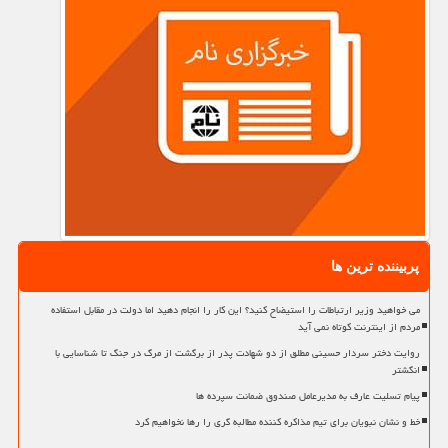
پربیننده ترین ها
می خواهید وزیر ارتباطات را استیضاح کنید؟ این کار را انجام دهید اما دولت در مقابل استفاده
مردم از اینترنت کوتاه نمی آید
روایت دختر سردار حسینی مطلق از دو شهادت پدر از برگشت از مرگ در جنگ تا شناسایی با
انگشتر
پیام تسلیت عارف به مدیرعامل صندوق ضمانت سپرده ها
خط و نشان نبویان برای تیم مذاکره کننده مطالبه گری را رها نخواهیم کرد