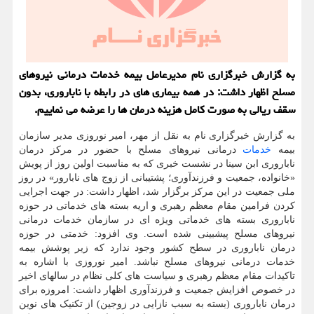
به گزارش خبرگزاری نام مدیرعامل بیمه خدمات درمانی نیروهای
مسلح اظهار داشت: در همه بیماری های در رابطه با ناباروری، بدون
سقف ریالی به صورت کامل هزینه درمان ها را عرضه می نماییم.
به گزارش خبرگزاری نام به نقل از مهر، امیر نوروزی مدیر سازمان
بیمه
خدمات
درمانی نیروهای مسلح با حضور در مرکز درمان
ناباروری ابن سینا در نشست خبری که به مناسبت اولین روز از پویش
«خانواده، جمعیت و فرزندآوری؛ پشتیبانی از زوج های نابارور» در روز
ملی جمعیت در این مرکز برگزار شد، اظهار داشت: در جهت اجرایی
کردن فرامین مقام معظم رهبری و اریه بسته های خدماتی در حوزه
ناباروری بسته های خدماتی ویژه ای در سازمان خدمات درمانی
نیروهای مسلح پیشبینی شده است. وی افزود: خدمتی در حوزه
درمان ناباروری در سطح کشور وجود ندارد که زیر پوشش بیمه
خدمات درمانی نیروهای مسلح نباشد. امیر نوروزی با اشاره به
تاکیدات مقام معظم رهبری و سیاست های کلی نظام در سالهای اخیر
در خصوص افزایش جمعیت و فرزندآوری اظهار داشت: امروزه برای
درمان ناباروری (بسته به سبب نازایی در زوجین) از تکنیک های نوین