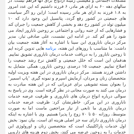
مشکلات اجتماعی و معیشتی زمینه ازدواج برای آنها فراهم نیست. در
سالهای دهه ۶۰ به ازای هر مادر، ۶ فرزند داشتیم که این عدد امروز
به ۱.۸ فرزند به ازای هر مادر رسیده است؛ ازاین رو اگر سیاست
های جمعیتی در کشور رفع گردد، پتانسیل این وجود دارد که ۱۰
میلیون تولد در کشور رخ دهد و بخشی از کاهش جمعیت را جبران کند
و فشارهایی که از جنبه روانی و اجتماعی بر زوجین نابارور ایجاد می
شود را هم کم کند. در ادامه این نشست، علی صادقی تبار، مدیر
مرکز درمان ناباروری ابن سینا با اشاره به آغاز هفته جمعیت بیان
داشت: ما متناسب با روزهای این هفته،
برنامه
هایی تدوین کرده ایم
تا زوجین نابارور را به دریافت خدمات درمان ناباروری تشویق نماییم.
هدفمان این است که خلل جمعیتی و کاهش نرخ رشد جمعیت را
اصلاح نماییم. جمعیت ۱۵ درصدی زوجین نابارور، همگی متمایل به
داشتن فرزند هستند. مرکز درمان ناباروری در این هفته ویزیت اولیه
متخصصان زنان و مردان، آزمایش اسپرم و نمونه گیری "پاپ اسمیر"
را بعنوان بسته تشویقی برای عزیزانی که در این هفته مبادرت به
درمان می کنند به صورت مجانی در نظر گرفته است. وی در پاسخ به
سوالی درباره انواع درمان های ناباروری و ظرفیت عرضه خدمات
ناباروری در این مرکز، خاطرنشان کرد: ظرفیت عرضه خدمات
درمان ناباروری ما تابعی از نیاز مراجعین ماست اما به صورت
متوسط، روزانه ۵۰ تا ۷۰ زوج را پذیرا هستیم. وی با اشاره به اینکه
درمان ناباروری دارای سه جز اصلی هزینه ای است، بیان نمود: بخش
اول خدمات پاراکلینیک است که متخصصین زنان و اورولوژی این
خدمات را به زوجین عرضه می کنند، بخش دوم هزینه های دارویی