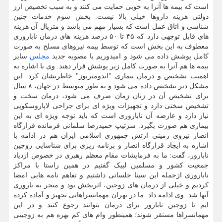
است که بیمه ها آنرا به خوبی حمایت می کنند و به سبب تخصیص ارز
دولتی هزینه داروها خیلی بالا نیست. بخش سوم خدمات جنین
شناسی و اتاق عمل است که بسیار مهم می باشد و متریال آن هزینه
های قابل توجهی دارد که ۴۵ تا ۵۰ درصد هزینه های درمان ناباروری
معطوف به این بخش است که توسط بیمه نیروهای مسلح به صورت
کامل پوشش داده می شود و امیدوریم با مصوبه جدید
مجلس
سایر
بیمه ها هم آنرا به صورت کامل زیر پوشش قرار دهند. وی با اشاره به
اهمیت تشخیص و درمان بیماری "اندومتریوز" خاطرنشان کرد: این
مشکل دیر تشخیص داده می شود و به طور متوسط در جهان، ۸ سال
برای تشخیص آن در زنان زمان صرف می شود، درمان سخت و
تشخیص سختی دارد و تجهیزات ویژه ای برای جراحی لاپاروسکوپی
نیاز دارد و عارضه آن ناباروری است که باید توجه ویژه ای به این
بیماری هم صورت بگیرد. سرتیپ حمیدرضا سلمانی فرمانده قرارگاه
انصار نیروی زمینی ارتش جمهوری اسلامی ایران هم در ادامه با
اشاره به ایجاد قرارگاه انصار و برنامه ریزی برای شناسایی زوجین
نابارور، گفت: ما به فرمایشات مقام معظم رهبری در خصوص ازدیاد
جمعیت کشور و مسلمین لبیک گفتیم در همین راستا با مراکز
ناباروری ازجمله ابن سینا جلساتی داشتیم و تفاهم نامه هایی امضا
کردیم و خیلی از درمان های زوجین، اثربخش بود و منجر به باروری
آنها شد. وی ادامه داد: ما در تهران مهمانسراهایی تجهیز و آماده کرده
ایم تا زوجین نابارور برای درمان بتوانند رجوع کنند و در این
مهمانسراها مستقر شوند؛ همینطور وام های کم بهره هم به زوجینی