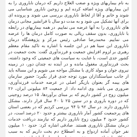
به نام بیماریهای ویژه و صعب العلاج داریم که درمان ناباروری را به
این بیماریهای ویژه اضافه کرده ایم و زوجین نابارور شناسایی می
شوند و خانم و آقا از لحاظ ناباروری بررسی می شوند و پرونده ای
برای آنها تشکیل می شود و به مدت دو سال با فرانشیز مجانی درمان
های ناباروری را به آنها عرضه می نماییم. در همه بیماریهای در رابطه
با ناباروری، بدون سقف ریالی به صورت کامل درمان ها را عرضه
می نماییم. محمدرضا صادقی رئیس مرکز و پژوهشگاه درمان
ناباروری ابن سینا هم در این جلسه با اشاره به تاکید مقام معظم
رهبری بر لزوم افزایش جمعیت و فرزندآوری گفت: بحث جمعیت در
کشور جدی است، با عنایت به سیاست های جمعیتی که وجود داشته،
بحث فرزندآوری مغفول مانده و در آینده نه چندان دور، در زمینه
نیروی جوان و مولد کاری با مشکل مواجه می شویم و این مساله باید
از جانب سیاستگذاران مورد توجه جدی قرار بگیرد؛ حضور سازمان
های بیمه گر بعنوان بازیگر اصلی در عرضه خدمات فرزندآوری،
ضروری می باشد. وی ادامه داد: از جمعیت ۸۴ میلیونی ایران، ۲۶
میلیون زوج در کشور داریم که بر مبنای برآوردها، ۱۵ درصد زوجینی
که در دوره باروری و در سنین ۲۵ تا ۴۰ سال قرار دارند، مشکل
ناباروری دارند. در سال ۹۲ تا ۹۴ بررسی کردیم که در بعضی استان
های پرجمعیت کشور آمار ناباروری بیشتر و حدود ۲۰ درصد است، در
کشور حدود ۴ میلیون زوج نابارور داریم که نیازمند دریافت خدمات
درمان مشکل ناباروری هستند. صادقی اشاره کرد: حدود ۱۰ میلیون
نفر جوان آماده ازدواج و به اصطلاح دم بخت داریم که به سبب