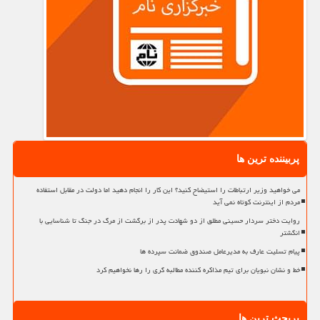
پربیننده ترین ها
می خواهید وزیر ارتباطات را استیضاح کنید؟ این کار را انجام دهید اما دولت در مقابل استفاده
مردم از اینترنت کوتاه نمی آید
روایت دختر سردار حسینی مطلق از دو شهادت پدر از برگشت از مرگ در جنگ تا شناسایی با
انگشتر
پیام تسلیت عارف به مدیرعامل صندوق ضمانت سپرده ها
خط و نشان نبویان برای تیم مذاکره کننده مطالبه گری را رها نخواهیم کرد
پربحث ترین ها