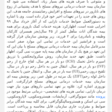
و متنوعی با صرف هزینه های بسیار زیاد، استفاده می شود که
سازمان بیمه خدمات درمانی نیروهای مسلح با هدف پشتیبانی از زوج
های نابارور در نیروهای مسلح و افزایش رضایتمندی جامعه هدف، این
روش های جدید را در تعهدات اخیر خود قرار داده است. وی با اشاره
به دستورالعمل ضوابط خدمات نازایی که از آغاز خرداد سال ۹۹
اجرایی شده است، اظهارکرد: هزینه خدمات کمک باروری برای همه
بیمه شدگان اناث متأهل کمتر از ۴۵ سال(بجز همسران کارکنان
وظیفه و نامادری) برای ۲ فرزند، زیر پوشش سازمان قرار گرفته
است و فرانشیز این خدمات در تمامی این موارد صفر است.
مدیرعامل سازمان بیمه خدمات درمانی نیروهای مسلح با بیان این که
این تعهد در هیچ یک از سازمان های بیمه پایه صورت نمی گیرد، اظهار
داشت: طبق تعهد جدید سازمان، روش میکرواینجکشن یا تزریق
اسپرم داخل تخمک (ICSI) دو بار در هر سال، لقاح خارج از رحم
(IVF) دو بار در هر سال، انتقال جنین به داخل رحم دو بار در سال،
تلقیح درون رحمی(IUI) سه بار در هر سال، و انتقال جنین یا تخمک به
داخل لوله رحم(ZIFT) یک مرتبه در طول عمر، زیر پوشش بیمه ای
سازمان بیمه خدمات درمانی نیروهای مسلح قرارگرفت. امیر
نوروزی اشاره کرد: علاوه بر تعهد تمامی داروهای مورد نیاز جهت
درمان نازایی، تمامی هزینه های تشخیصی– درمانی مرتبط موجود در
پرونده
مانند سونوگرافی، آزمایشات، هیستروسکوپی، لاپاروسکوپی،
سی تی اسکن و هیستروسالپنگوگرافی، برای کلیه بیمه شدگان برابر
ضوابط و مقرارت جاری سازمان، قابل محاسبه و پرداخت است.
نوروزی اظهار داشت: ناباروری از منظر پزشکی اختلالی پیچیده است