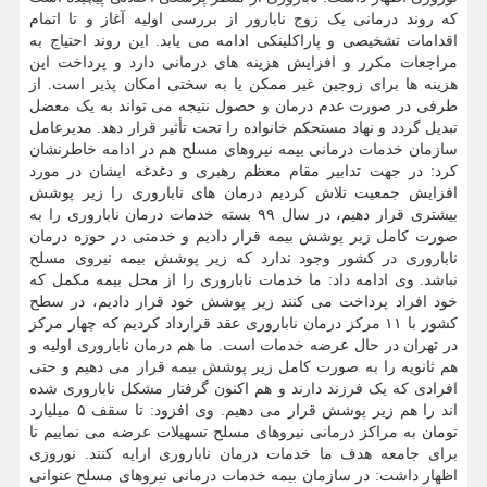
که روند درمانی یک زوج نابارور از بررسی اولیه آغاز و تا اتمام
اقدامات تشخیصی و پاراکلینکی ادامه می یابد. این روند احتیاج به
مراجعات مکرر و افزایش هزینه های درمانی دارد و پرداخت این
هزینه ها برای زوجین غیر ممکن یا به سختی امکان پذیر است. از
طرفی در صورت عدم درمان و حصول نتیجه می تواند به یک معضل
تبدیل گردد و نهاد مستحکم خانواده را تحت تأثیر قرار دهد. مدیرعامل
سازمان خدمات درمانی بیمه نیروهای مسلح هم در ادامه خاطرنشان
کرد: در جهت تدابیر مقام معظم رهبری و دغدغه ایشان در مورد
افزایش جمعیت تلاش کردیم درمان های ناباروری را زیر پوشش
بیشتری قرار دهیم، در سال ۹۹ بسته خدمات درمان ناباروری را به
صورت کامل زیر پوشش بیمه قرار دادیم و خدمتی در حوزه درمان
ناباروری در کشور وجود ندارد که زیر پوشش بیمه نیروی مسلح
نباشد. وی ادامه داد: ما خدمات ناباروری را از محل بیمه مکمل که
خود افراد پرداخت می کنند زیر پوشش خود قرار دادیم، در سطح
کشور با ۱۱ مرکز درمان ناباروری عقد قرارداد کردیم که چهار مرکز
در تهران در حال عرضه خدمات است. ما هم درمان ناباروری اولیه و
هم ثانویه را به صورت کامل زیر پوشش بیمه قرار می دهیم و حتی
افرادی که یک فرزند دارند و هم اکنون گرفتار مشکل ناباروری شده
اند را هم زیر پوشش قرار می دهیم. وی افزود: تا سقف ۵ میلیارد
تومان به مراکز درمانی نیروهای مسلح تسهیلات عرضه می نماییم تا
برای جامعه هدف ما خدمات درمان ناباروری ارایه کنند. نوروزی
اظهار داشت: در سازمان بیمه خدمات درمانی نیروهای مسلح عنوانی