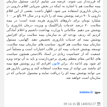
که فرزنددار می شوند، عرضه می نماییم. آزادی، مسئول سازمان
بیمه سلامت هم با اشاره به اینکه در بخش سرپایی اقلام دارویی در
درمان ناباروری استفاده می شود، اظهار داشت: بعضی از این اقلام
دارویی تا ۹۰ درصد پوشش بیمه ای را دارند و در سال ۹۹ بالغ بر ۱۰۰
میلیارد تومان برای داروهای ناباروری هزینه شده است؛ در بیمه
سلامت ۷۰ درصد خدمات پاراکلینیک و ویزیت درمان ناباروری را
پوشش می دهیم. مکاتباتی با وزارت بهداشت داشتیم و اعلام آمادگی
کردیم که ردیف بودجه ای به سازمان بیمه سلامت برای افزایش
پوشش بیمه ای خدمات ناباروری تخصیص دهند. الهامی، مسئول
سازمان بیمه سلامت هم افزود: سیاست های سازمان بیمه سلامت،
توسعه پوشش خدمات بیمه ای در قالب اعتبارات است و مسلماً امر
جمعیت که از حساسیت زیادی در اسناد بالادستی همچون سیاست
های ابلاعی مقام معظم رهبری برخوردارست و باید به آن توجه ویژه
ای شود. وی ادامه داد: برابر
قانون
افرادی که زیر پوشش هیچ بیمه
ای نباشند می توانند از بیمه سلامت استفاده کنند و زوجین نابارور هم
می توانند پوشش بیمه ای را دریافت نمایند و مشمول خدماتی که در
سازمان است خواهند شد.
منبع:
namna.ir
1400/02/27
09:14:16