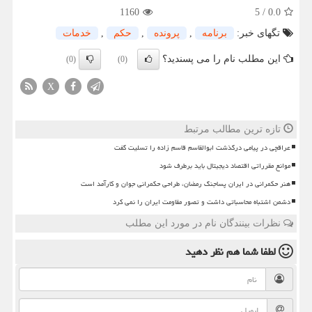
1160
5
/
0.0
تگهای خبر:
برنامه
,
پرونده
,
حكم
,
خدمات
این مطلب نام را می پسندید؟
(0)
(0)
X
تازه ترین مطالب مرتبط
عراقچی در پیامی درگذشت ابوالقاسم قاسم زاده را تسلیت گفت
موانع مقرراتی اقتصاد دیجیتال باید برطرف شود
هنر حکمرانی در ایران پساجنگ رمضان، طراحی حکمرانی جوان و کارآمد است
دشمن اشتباه محاسباتی داشت و تصور مقاومت ایران را نمی کرد
نظرات بینندگان نام در مورد این مطلب
لطفا شما هم
نظر دهید