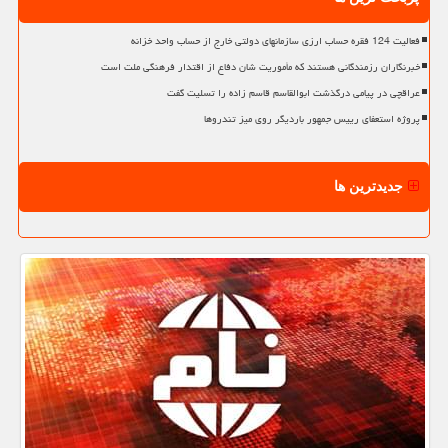
فعالیت 124 فقره حساب ارزی سازمانهای دولتی خارج از حساب واحد خزانه
خبرنگاران رزمندگانی هستند که مأموریت شان دفاع از اقتدار فرهنگی ملت است
عراقچی در پیامی درگذشت ابوالقاسم قاسم زاده را تسلیت گفت
پروژه استعفای رییس جمهور باردیگر روی میز تندروها
جدیدترین ها