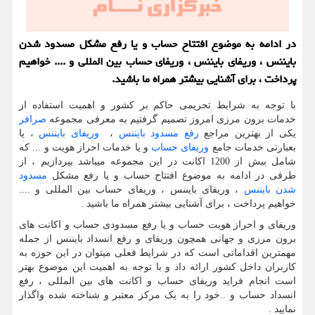
در ادامه به موضوع افتتاح حساب و یا رفع مشكل مسدود شدن
بایننس ، وریفای بایننس ، وریفای حساب بین المللی و .... خواهیم
پرداخت ، برای آشنایی بیشتر همراه ما باشید.
با توجه به شرایط تحریمی حاکم بر کشور و اهمیت استفاده از
خدمات برون مرزی امروز تصمیم گرفتیم به معرفی مجموعه
صرافر
یکی از بهترین مراجع
رفع مسدود بایننس
،
وریفای بایننس
، یا
بعبارتی خدمات جامع
وریفای حساب
و یا خدمات احراز هویت و ... که
شامل بیش از 1200 اکانت در این مجموعه میباشد بپردازیم ، از
طرفی در ادامه به موضوع افتتاح حساب و یا رفع مشکل
مسدود
شدن بایننس
، وریفای بایننس ، وریفای حساب بین المللی و ....
خواهیم پرداخت ، برای آشنایی بیشتر همراه ما باشید .
وریفای و احراز هویت حساب و یا رفع مسدودی حساب و اکانت های
برون مرزی و جهانی همچون وریفای و رفع انسداد بایننس از جمله
مهمترین اقداماتی است که در شرایط فعلی میتوان در این حوزه به
کاربران داخل کشور ارائه داد و با توجه به اهمیت این موضوع بهتر
است انجام فراید وریفای حساب و اکانت های بین المللی ، رفع
انسداد حساب و ..خود را به یک مرکز معتبر و شناخته شده واگذار
نمایید .