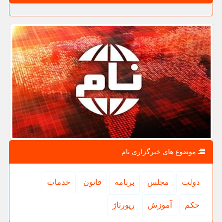
موضوع های خبرگزاری نام
دولت
مجلس
برنامه
قانون
خدمات
حكم
آموزش
رپورتاژ