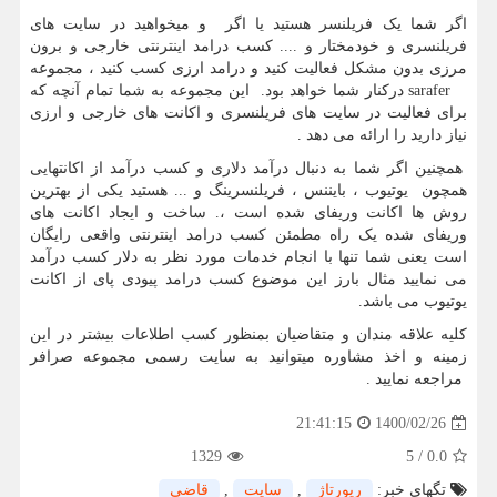
اگر شما یک فریلنسر هستید یا اگر و میخواهید در سایت های
فریلنسری و خودمختار و .... کسب درامد اینترنتی خارجی و برون
مرزی بدون مشکل فعالیت کنید و درامد ارزی کسب کنید ، مجموعه
sarafer
درکنار شما خواهد بود. این مجموعه به شما تمام آنچه که
برای فعالیت در سایت های فریلنسری و اکانت های خارجی و ارزی
نیاز دارید را ارائه می دهد .
همچنین اگر شما به دنبال درآمد دلاری و کسب درآمد از اکانتهایی
همچون یوتیوب ، بایننس ، فریلنسرینگ و ... هستید یکی از بهترین
روش ها اکانت وریفای شده است ،. ساخت و ایجاد اکانت های
وریفای شده یک راه مطمئن کسب درامد اینترنتی واقعی رایگان
است یعنی شما تنها با انجام خدمات مورد نظر به دلار کسب درآمد
می نمایید مثال بارز این موضوع کسب درامد پیودی پای از اکانت
یوتیوب می باشد.
کلیه علاقه مندان و متقاضیان بمنظور کسب اطلاعات بیشتر در این
زمینه و اخذ مشاوره میتوانید به سایت رسمی مجموعه صرافر
مراجعه نمایید .
1400/02/26
21:41:15
1329
5
/
0.0
تگهای خبر:
رپورتاژ
,
سایت
,
قاضی