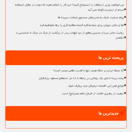
می خواهید وزیر ارتباطات را استیضاح کنید؟ این کار را انجام دهید اما دولت در مقابل استفاده
مردم از اینترنت کوتاه نمی آید
پیام تسلیت عارف به مدیرعامل صندوق ضمانت سپرده ها
خط و نشان نبویان برای تیم مذاکره کننده مطالبه گری را رها نخواهیم کرد
روایت دختر سردار حسینی مطلق از دو شهادت پدر از برگشت از مرگ در جنگ تا شناسایی با
انگشتر
پربحث ترین ها
آیا تسلط ایران بر تنگه هرمز تنها با قدرت نظامی میسر است؟
پشت پرده ادعای یک روحانی در رابطه با ۲۸ بار استعفای مسعود پزشکیان
موانع مقرراتی اقتصاد دیجیتال باید برطرف شود
تبعیت از رهبری اطاعت از فرمان امام عصر(عج) است
جدیدترین ها