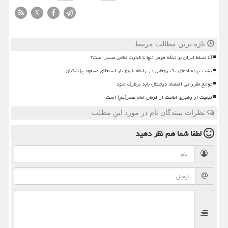
X
تازه ترین مطالب مرتبط
آیا تسلط ایران بر تنگه هرمز تنها با قدرت نظامی میسر است؟
پشت پرده ادعای یک روحانی در رابطه با ۲۸ بار استعفای مسعود پزشکیان
موانع مقرراتی اقتصاد دیجیتال باید برطرف شود
تبعیت از رهبری اطاعت از فرمان امام عصر(عج) است
نظرات بینندگان نام در مورد این مطلب
لطفا شما هم
نظر دهید