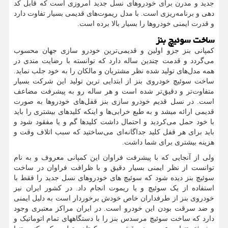
جدید و مدرن برای خودروهای نسل جدید امروزی است که قابل کد
دهی و برنامه‌ریزی است. با مدل ریموت‌های قدیمی بسیار تفاوت دارد
و قدرت ایمنی خودروها را بسیار بالا برده است.
ساخت سوئیچ بنز
کمپانی بنز جزو اولین و قدیمی‌ترین خودرو سازی جهان محسوب
می‌گردد و قدمت چندین ساله دارد که توانسته با رضایت مندی در
همه مدل‌های تولید شده نظر مشتریان و مالکان را به خود جلب نماید.
ساخت سوئیچ خودروی بنز از ابتدایی ترین تولید این شرکت بسیار
متفاوت‌تر و دقیق‌تر شده است و هر ساله رو به پیشرفت مضاعف
است. در نسل قدیم خودرو سازی بنز قفل‌های خودروها به صورت
قدیمی ارائه میشد و به طبع خرابی‌ها و اینکه کلیدهای بیشتری را باید
با خود حمل می‌کردید و احتمال داشت کلیدها گم و یا مفقود شود و
باید برای هر قفل کلید جداگانه‌ای می‌ساختید که سبب اتلاف وقت و
هزینه بیشتری برای شما داشت.
ولی از آنجایی که با پیشرفت فراوان این کمپانی معروف و به نام
توانست از نظر ایمنی بسیار دقیق و با ظرافت فراوان در ساخت
سوئیچ بنز دیده شود که سوئیچ های خودروهای نسل جدید را فقط با
استفاده از یک سوئیچ و یا ریموت انجام داد. در کشور ایران نیز
خودروی بنز از طرفداران خاص خودش برخوردار است به دلیل ایمنی
و ضد سرقت بودن این خودرو است. در ایران مراکز معتبری وجود
دارد که ساخت سوئیچ مرسدس بنز را با دستگاههای تمام اتوماتیک و