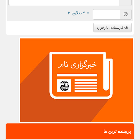
= ۹ بعلاوه ۳
فرستادن بازخورد
پربیننده ترین ها