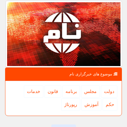
موضوع های خبرگزاری نام
دولت
مجلس
برنامه
قانون
خدمات
حكم
آموزش
رپورتاژ