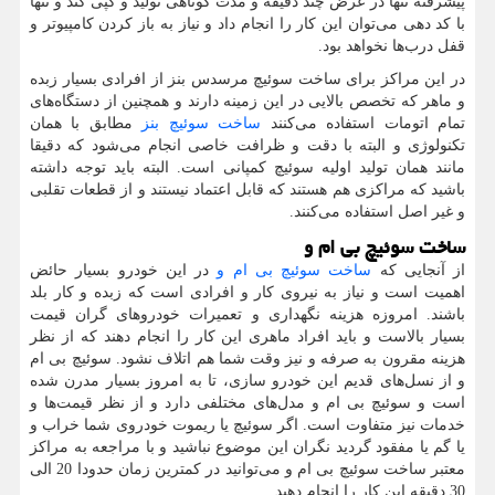
پیشرفته تنها در عرض چند دقیقه و مدت کوتاهی تولید و کپی کند و تنها
با کد دهی می‌توان این کار را انجام داد و نیاز به باز کردن کامپیوتر و
قفل درب‌ها نخواهد بود.
در این مراکز برای ساخت سوئیچ مرسدس بنز از افرادی بسیار زبده
و ماهر که تخصص بالایی در این زمینه دارند و همچنین از دستگاه‌های
تمام اتومات استفاده می‌کنند
ساخت سوئیچ بنز
مطابق با همان
تکنولوژی و البته با دقت و ظرافت خاصی انجام می‌شود که دقیقا
مانند همان تولید اولیه سوئیچ کمپانی است. البته باید توجه داشته
باشید که مراکزی هم هستند که قابل اعتماد نیستند و از قطعات تقلبی
و غیر اصل استفاده می‌کنند.
ساخت سوئیچ بی ام و
از آنجایی که
ساخت سوئیچ بی ام و
در این خودرو بسیار حائض
اهمیت است و نیاز به نیروی کار و افرادی است که زبده و کار بلد
باشند. امروزه هزینه نگهداری و تعمیرات خودروهای گران قیمت
بسیار بالاست و باید افراد ماهری این کار را انجام دهند که از نظر
هزینه مقرون به صرفه و نیز وقت شما هم اتلاف نشود. سوئیچ بی ام
و از نسل‌های قدیم این خودرو سازی، تا به امروز بسیار مدرن شده
است و سوئیچ بی ام و مدل‌های مختلفی دارد و از نظر قیمت‌ها و
خدمات نیز متفاوت است. اگر سوئیچ یا ریموت خودروی شما خراب و
یا گم یا مفقود گردید نگران این موضوع نباشید و با مراجعه به مراکز
معتبر ساخت سوئیچ بی ام و می‌توانید در کمترین زمان حدودا 20 الی
30 دقیقه این کار را انجام دهید.