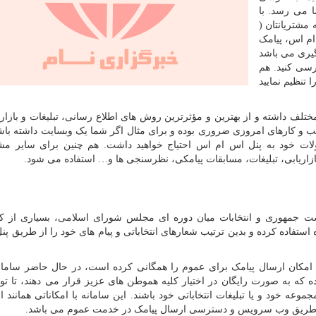
 می رسد. با
مشتریانتان (
ام اس، پیامک
گیری می باشد
رسی کنید. هم
 تنظیم نمایید
تلف داشته و از بهترین و مؤثرترین روش های اطلاع رسانی، تبلیغات و بازار
ب و کارهای امروزی ضروری بوده و برای مثال اگر شما یک وبسایت داشته با
ولات خود به پنل اس ام اس احتیاج خواهید داشت. هم چنین برای سایر مش
بازاریابی، تبلیغات، مسابقات پیامکی، نظرسنجی ها و… استفاده می شود.
ست جمهوری و انتخابات میان دوره ای مجلس شورای اسلامی، بسیاری از کا
ه استفاده کرده و بدین ترتیب شعارهای انتخاباتی و پیام های خود را از طریق پن
 امکان ارسال پیامک برای عموم را همگانی کرده است، در حال حاضر سامان
 که به صورت رایگان در اختیار کلیه هموطن های عزیز قرار می دهند، تا ت
وعه خود و یا تبلیغات انتخاباتی خود باشند. این سامانه با امکاناتی همانند ا
از طریق وب سرویس و دسترسی ارسال پیامک در خدمت عموم می باشد.