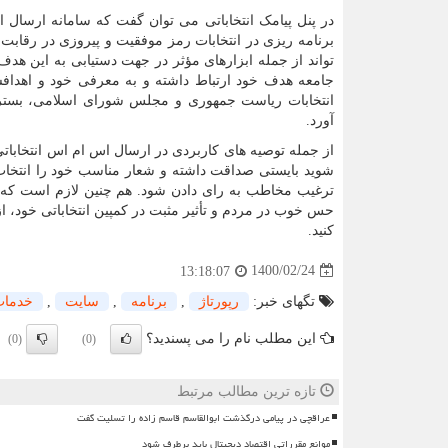
در پنل پیامک انتخاباتی می توان گفت که سامانه ارسال اس
برنامه ریزی در انتخابات رمز موفقیت و پیروزی در رقابت
تواند از جمله ابزارهای مؤثر در جهت دستیابی به این هدف 
جامعه هدف خود ارتباط داشته و به معرفی خود و اهدافشا
انتخابات ریاست جمهوری و مجلس شورای اسلامی، بستر 
آورد.
از جمله توصیه های کاربردی در ارسال اس ام اس انتخاباتی 
شوید بایستی صداقت داشته و شعار مناسب خود را انتخاب 
ترغیب مخاطب به رای دادن شود. هم چنین لازم است که در 
حس خوب در مردم و تأثیر مثبت در کمپین انتخاباتی خود، از 
کنید.
1400/02/24
13:18:07
تگهای خبر:
رپورتاژ
,
برنامه
,
سایت
,
خدمات
این مطلب نام را می پسندید؟
(0)
(0)
تازه ترین مطالب مرتبط
عراقچی در پیامی درگذشت ابوالقاسم قاسم زاده را تسلیت گفت
موانع مقرراتی اقتصاد دیجیتال باید برطرف شود