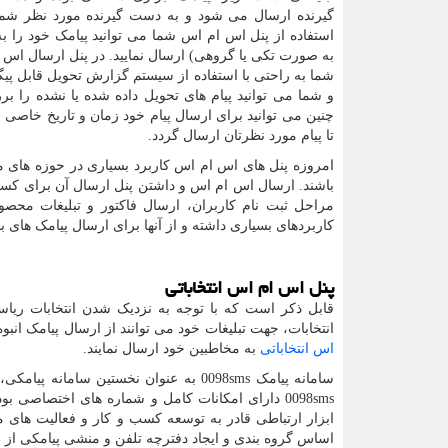
گیرنده ارسال می شود و به دست گیرنده مورد نظر شما
استفاده از پنل اس ام اس شما می توانید پیامک خود را به 
به صورت تکی یا گروهی) ارسال نمایید. در پنل ارسال اس 
شما به راحتی با استفاده از سیستم گزارش تحویل قابل پی
و شما می توانید پیام های تحویل داده شده یا نشده را بر
چنین می توانید برای ارسال پیام خود زمان و تاریخ خاصی را
تا پیام مورد نظرتان ارسال گردد.
امروزه پنل های اس ام اس کاربرد بسیاری در حوزه های مخ
باشند. ارسال اس ام اس و داشتن پنل ارسال آن برای کس
مراحل ثبت نام کاربران، ارسال فاکتور و تبلیغات محص
کاربردهای بسیاری داشته و از آنها برای ارسال پیامک های 
پنل اس ام اس انتخاباتی
قابل ذکر است که با توجه به نزدیک شدن انتخابات ریا
انتخابات، جهت تبلیغات خود می توانند از ارسال پیامک انبو
اس انتخاباتی
به مخاطبین خود ارسال نمایند.
سامانه پیامک
0098sms
به عنوان نخستین سامانه پیامکی،
0098sms
دارای امکانات کامل و شماره های اختصاصی بوده
ابزار ارتباطی قادر به توسعه کسب و کار و فعالیت های مجم
اساس گروه بندی و ایجاد دفترچه تلفن و منشی پیامکی 