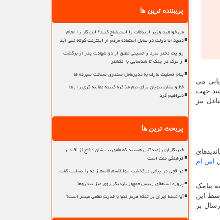
پربیننده ترین ها
می خواهید وزیر ارتباطات را استیضاح کنید؟ این کار را انجام
دهید اما دولت در مقابل استفاده مردم از اینترنت کوتاه نمی آید
روایت دختر سردار حسینی مطلق از دو شهادت پدر از برگشت
از مرگ در جنگ تا شناسایی با انگشتر
پیام تسلیت عارف به مدیرعامل صندوق ضمانت سپرده ها
یابی می
خط و نشان نبویان برای تیم مذاکره کننده مطالبه گری را رها
شید جهت
نخواهیم کرد
اغل نیز
پربحث ترین ها
خبرنگاران رزمندگانی هستند که مأموریت شان دفاع از اقتدار
ندیدهای
فرهنگی ملت است
ل
اس ام
عراقچی در پیامی درگذشت ابوالقاسم قاسم زاده را تسلیت گفت
پروژه استعفای رییس جمهور باردیگر روی میز تندروها
ه پیامک
آیا تسلط ایران بر تنگه هرمز تنها با قدرت نظامی میسر است؟
وسط این
رسال بر