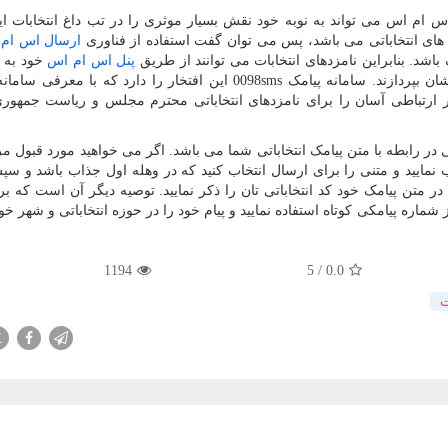
 ام اس می تواند به نوبه خود نقش بسیار موثری را در تب داغ انتخابات ایفا
 های انتخاباتی می باشد، پس می توان گفت استفاده از فناوری
ارسال اس ام
باشد. بنابراین نامزدهای انتخابات می توانند از طریق
پنل اس ام اس
خود به ر
ن بپردازند. سامانه پیامک
0098sms
این افتخار را دارد که با معرفی سامانه
ارتباطی آسان را برای نامزدهای انتخاباتی محترم مجلس و ریاست جمهور
در رابطه با متن پیامک انتخاباتی شما می باشد. اگر می خواهید مورد قبول مر
نمایید و متنی را برای ارسال انتخاب کنید که در وهله اول جذاب باشد و س
متن پیامک خود کد انتخاباتی تان را ذکر نمایید. توصیه دیگر آن است که برا
شماره پیامکی کوتاه استفاده نمایید و پیام خود را در حوزه انتخاباتی و شهر خ
1194
5
/
0.0
X