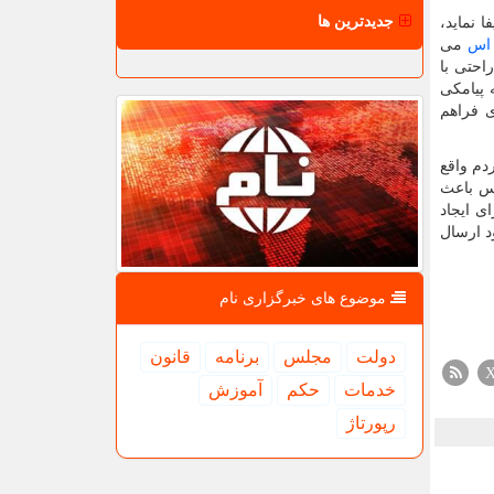
جدیدترین ها
 نماید،
 اس
می
احتی با
 پیامکی
ی فراهم
دم واقع
پس باعث
ی ایجاد
ود ارسال
موضوع های خبرگزاری نام
دولت
مجلس
برنامه
قانون
خدمات
حكم
آموزش
رپورتاژ